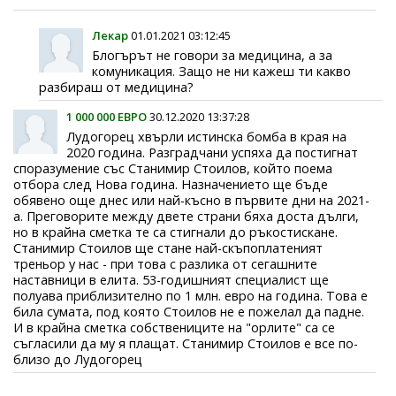
Лекар
01.01.2021 03:12:45
Блогърът не говори за медицина, а за
комуникация. Защо не ни кажеш ти какво
разбираш от медицина?
1 000 000 ЕВРО
30.12.2020 13:37:28
Лудогорец хвърли истинска бомба в края на
2020 година. Разградчани успяха да постигнат
споразумение със Станимир Стоилов, който поема
отбора след Нова година. Назначението ще бъде
обявено още днес или най-късно в първите дни на 2021-
а. Преговорите между двете страни бяха доста дълги,
но в крайна сметка те са стигнали до ръкостискане.
Станимир Стоилов ще стане най-скъпоплатеният
треньор у нас - при това с разлика от сегашните
наставници в елита. 53-годишният специалист ще
полуава приблизително по 1 млн. евро на година. Това е
била сумата, под която Стоилов не е пожелал да падне.
И в крайна сметка собствениците на "орлите" са се
съгласили да му я плащат. Станимир Стоилов е все по-
близо до Лудогорец