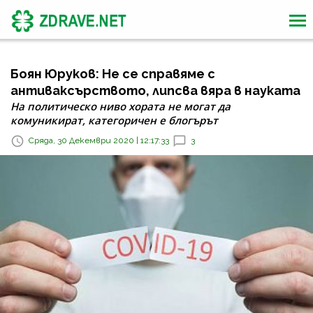
Боян Юруков: Не се справяме с
антиваксърството, липсва вяра в науката
На политическо ниво хората не могат да
комуникират, категоричен е блогърът
Сряда, 30 Декември 2020 | 12:17:33
3