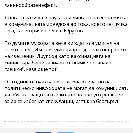
лавинообразен ефект.
Липсата на вяра в науката и липсата на всяка мисъл
в комуникацията доведоха до това, което се случва
сега, категоричен е Боян Юруков.
По думите му хората вече виждат зла умисъл на
всеки ъгъл. „Имаше един пиар ход – ваксинирането
на свещеник. Друг ход като ваксинацията на
министъра беше заличен от всички останали
грешки“, каза още той.
От години се очакваше подобна криза, но на
политическо ниво хората не могат да комуникират,
да обяснят защо са взели едно или друго решение,
за да се избегнат спекулации, изтъкна блогърът.