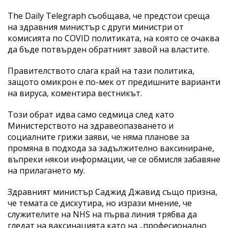
The Daily Telegraph съобщава, че предстои среща
на здравния министър с други министри от
комисията по COVID политиката, на която се очаква
да бъде потвърден обратният завой на властите.
Правителството слага край на тази политика,
защото омикрон е по-мек от предишните варианти
на вируса, коментира вестникът.
Този обрат идва само седмица след като
Министерството на здравеопазването и
социалните грижи заяви, че няма планове за
промяна в подхода за задължително ваксиниране,
въпреки някои информации, че се обмисля забавяне
на прилагането му.
Здравният министър Саджид Джавид също призна,
че темата се дискутира, но изрази мнение, че
служителите на NHS на първа линия трябва да
гледат на ваксинацията като на „професионално