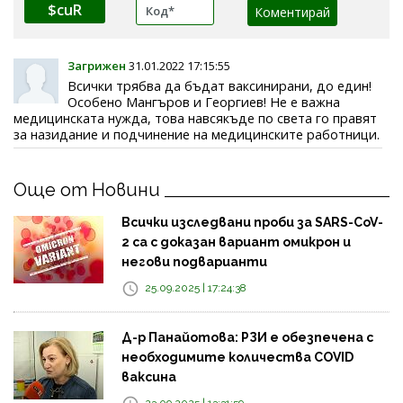
$cuR
Загрижен
31.01.2022 17:15:55
Всички трябва да бъдат ваксинирани, до един!
Особено Мангъров и Георгиев! Не е важна
медицинската нужда, това навсякъде по света го правят
за назидание и подчинение на медицинските работници.
Още от Новини
Всички изследвани проби за SARS-CoV-
2 са с доказан вариант омикрон и
негови подварианти
25.09.2025 | 17:24:38
Д-р Панайотова: РЗИ е обезпечена с
необходимите количества COVID
ваксина
23.09.2025 | 13:31:59