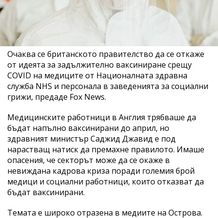
Очаква се британското правителство да се откаже
от идеята за задължително ваксиниране срещу
COVID на медиците от Националната здравна
служба NHS и персонала в заведенията за социални
грижи, предаде Fox News.
Медицинските работници в Англия трябваше да
бъдат напълно ваксинирани до април, но
здравният министър Саджид Джавид е под
нарастващ натиск да премахне правилото. Имаше
опасения, че секторът може да се окаже в
невиждана кадрова криза поради големия брой
медици и социални работници, които отказват да
бъдат ваксинирани.
Темата е широко отразена в медиите на Острова.