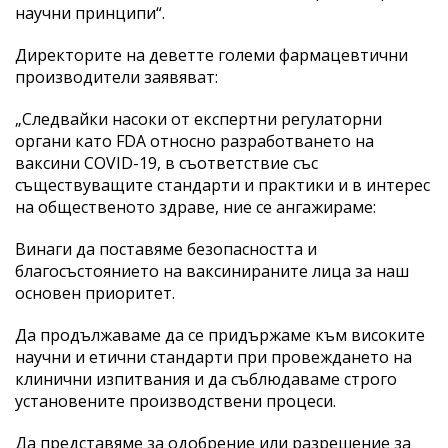
научни принципи“.
Директорите на деветте големи фармацевтични
производители заявяват:
„Следвайки насоки от експертни регулаторни
органи като FDA относно разработването на
ваксини COVID-19, в съответствие със
съществуващите стандарти и практики и в интерес
на общественото здраве, ние се ангажираме:
Винаги да поставяме безопасността и
благосъстоянието на ваксинираните лица за наш
основен приоритет.
Да продължаваме да се придържаме към високите
научни и етични стандарти при провеждането на
клинични изпитвания и да съблюдаваме строго
установените производствени процеси.
Да представяме за одобрение или разрешение за