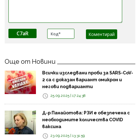
C7aR
Още от Новини
Всички изследвани проби за SARS-CoV-
2 са с доказан вариант омикрон и
негови подварианти
25.09.2025 | 17:24:38
Д-р Панайотова: РЗИ е обезпечена с
необходимите количества COVID
ваксина
23.09.2025 | 13:31:59