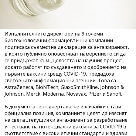
Изпълнителните директори на 9 големи
биотехнологични фармацевтични компании
подписаха съвместна декларация за ангажираност,
в която публично оповестяват намерението си да
се придържат към „целостта на научния процес“,
докато работят по създаването и одобрението на
първите ваксини срещу COVID-19, предадоха
световните информационни агенции. Това са
AstraZeneca, BioNTech, GlaxoSmithKline, Johnson &
Johnson, Merck, Moderna, Novavax, Pfizer и Sanofi.
В документа се подчертава, че излизайки с тази
официална позиция, компаниите целят да изяснят
на света „текущия си ангажимент за разработване
и тестване на потенциални ваксини за COVID-19 в
съответствие с високи етични стандарти и здрави