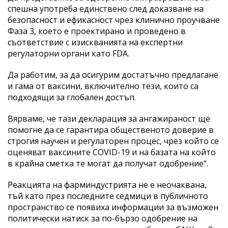
спешна употреба единствено след доказване на
безопасност и ефикасност чрез клинично проучване
Фаза 3, което е проектирано и проведено в
съответствие с изискванията на експертни
регулаторни органи като FDA.
Да работим, за да осигурим достатъчно предлагане
и гама от ваксини, включително тези, които са
подходящи за глобален достъп.
Вярваме, че тази декларация за ангажираност ще
помогне да се гарантира общественото доверие в
строгия научен и регулаторен процес, чрез който се
оценяват ваксините COVID-19 и на базата на който
в крайна сметка те могат да получат одобрение“.
Реакцията на фарминдустрията не е неочаквана,
тъй като през последните седмици в публичното
пространство се появиха информации за възможен
политически натиск за по-бързо одобрение на