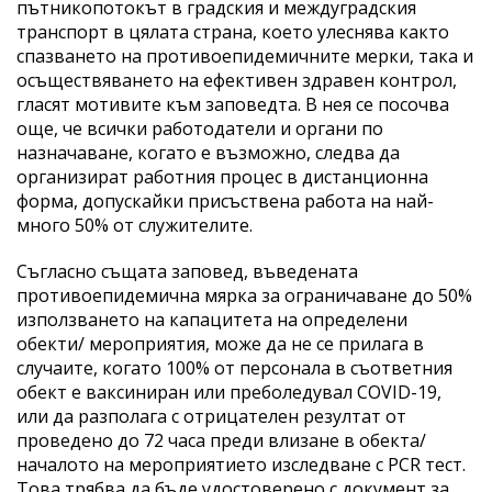
пътникопотокът в градския и междуградския
транспорт в цялата страна, което улеснява както
спазването на противоепидемичните мерки, така и
осъществяването на ефективен здравен контрол,
гласят мотивите към заповедта. В нея се посочва
още, че всички работодатели и органи по
назначаване, когато е възможно, следва да
организират работния процес в дистанционна
форма, допускайки присъствена работа на най-
много 50% от служителите.
Съгласно същата заповед, въведената
противоепидемична мярка за ограничаване до 50%
използването на капацитета на определени
обекти/ мероприятия, може да не се прилага в
случаите, когато 100% от персонала в съответния
обект е ваксиниран или преболедувал COVID-19,
или да разполага с отрицателен резултат от
проведено до 72 часа преди влизане в обекта/
началото на мероприятието изследване с PCR тест.
Това трябва да бъде удостоверено с документ за