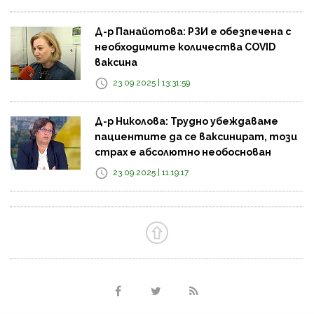
Д-р Панайотова: РЗИ е обезпечена с
необходимите количества COVID
ваксина
23.09.2025 | 13:31:59
Д-р Николова: Трудно убеждаваме
пациентите да се ваксинират, този
страх е абсолютно необоснован
23.09.2025 | 11:19:17