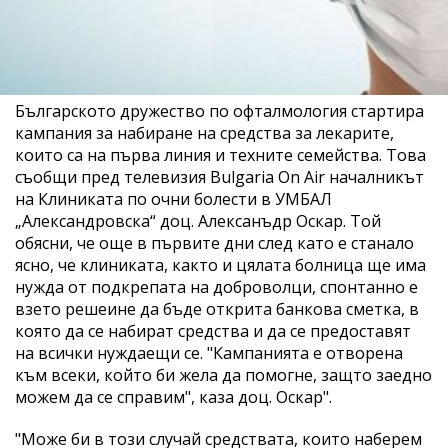
Българското дружество по офталмология стартира
кампания за набиране на средства за лекарите,
които са на първа линия и техните семейства. Това
съобщи пред телевизия Bulgaria On Air началникът
на Клиниката по очни болести в УМБАЛ
„Александровска“ доц. Алексанъдр Оскар. Той
обясни, че още в първите дни след като е станало
ясно, че клиниката, както и цялата болница ще има
нужда от подкрепата на доброволци, спонтанно е
взето решеине да бъде открита банкова сметка, в
която да се набират средства и да се предоставят
на всички нуждаещи се. "Кампанията е отворена
към всеки, който би жела да помогне, защто заедно
можем да се справим", каза доц. Оскар".
"Може би в този случай средствата, които наберем