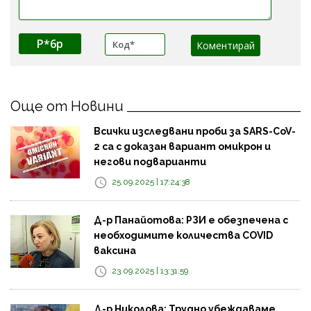
P*6p
Още от Новини
Всички изследвани проби за SARS-CoV-
2 са с доказан вариант омикрон и
негови подварианти
25.09.2025 | 17:24:38
Д-р Панайотова: РЗИ е обезпечена с
необходимите количества COVID
ваксина
23.09.2025 | 13:31:59
Д-р Николова: Трудно убеждаваме