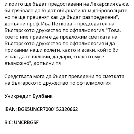
и които ще бъдат предоставени на Лекарския съюз,
би трябвало да бъдат обърнати към доброволците,
но те ще преценят как да бъдат разпределени“,
допълни проф. Ива Петкова – председател на
Българското дружество по офталмология. "Това,
което ние правим е да предложим сметката на
Българското дружество по офталмология и да
приканим наши колеги, както и всеки, който би
искал да се включи, да дари, колкото му е
възможно", допълни тя.
Средствата мога да бъдат преведени по сметката
на Българското дружество по офталмология:
Уникредит Булбанк
IBAN: BG95UNCR7000152320662
BIC: UNCRBGSF