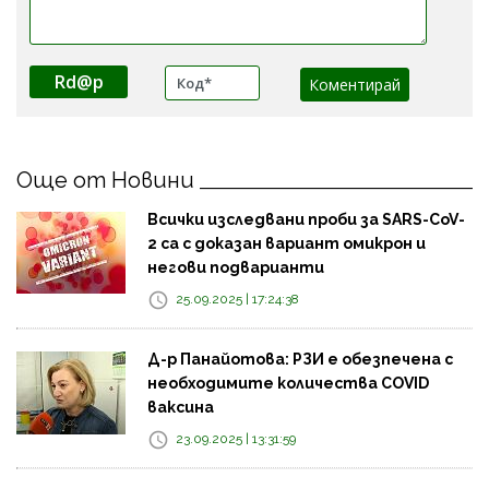
Rd@p
Още от Новини
Всички изследвани проби за SARS-CoV-
2 са с доказан вариант омикрон и
негови подварианти
25.09.2025 | 17:24:38
Д-р Панайотова: РЗИ е обезпечена с
необходимите количества COVID
ваксина
23.09.2025 | 13:31:59