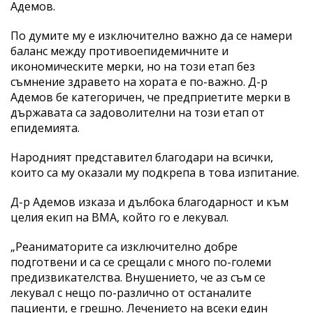
Адемов.
По думите му е изключително важно да се намери
баланс между противоепидемичните и
икономическите мерки, но на този етап без
съмнение здравето на хората е по-важно. Д-р
Адемов бе категоричен, че предприетите мерки в
държавата са задоволителни на този етап от
епидемията.
Народният представител благодари на всички,
които са му оказали му подкрепа в това изпитание.
Д-р Адемов изказа и дълбока благодарност и към
целия екип на ВМА, който го е лекувал.
„Реаниматорите са изключително добре
подготвени и са се срещали с много по-големи
предизвикателства. Внушението, че аз съм се
лекувал с нещо по-различно от останалите
пациенти, е грешно. Лечението на всеки един