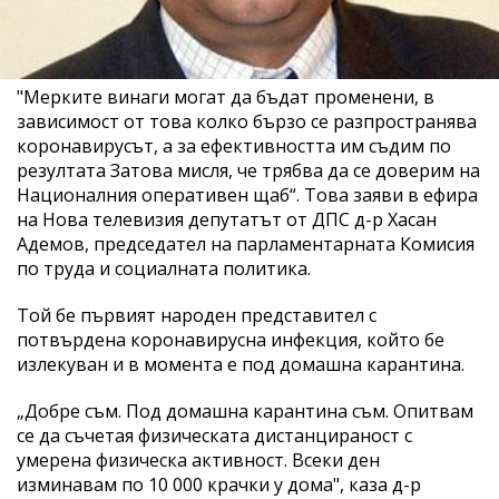
"Мерките винаги могат да бъдат променени, в
зависимост от това колко бързо се разпространява
коронавирусът, а за ефективността им съдим по
резултата Затова мисля, че трябва да се доверим на
Националния оперативен щаб“. Това заяви в ефира
на Нова телевизия депутатът от ДПС д-р Хасан
Адемов, председател на парламентарната Комисия
по труда и социалната политика.
Той бе първият народен представител с
потвърдена коронавирусна инфекция, който бе
излекуван и в момента е под домашна карантина.
„Добре съм. Под домашна карантина съм. Опитвам
се да съчетая физическата дистанцираност с
умерена физическа активност. Всеки ден
изминавам по 10 000 крачки у дома", каза д-р