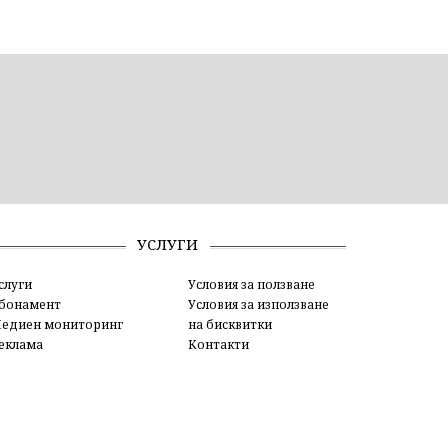
УСЛУГИ
слуги
Условия за ползване
бонамент
Условия за използване
едиен мониторинг
на бисквитки
еклама
Контакти