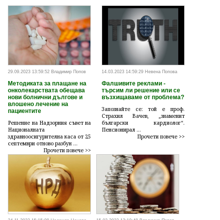
29.09.2023 13:59:52 Владимир Попов
14.03.2023 14:59:29 Невена Попова
Методиката за плащане на
Фалшивите реклами -
онколекарствата обещава
търсим ли решение или се
нови болнични дългове и
възхищаваме от проблема?
влошено лечение на
Запознайте се: той е проф.
пациентите
Страхил Вачев, „знаменит
Решение на Надзорния съвет на
български кардиолог“.
Националната
Пенсионирал ...
здравноосигурителна каса от 25
Прочети повече >>
септември отново разбун ...
Прочети повече >>