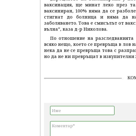
ваксинация, ще минат леко през та
ваксиниран, 100% няма да се разболее
стигнат до болница и няма да на
заболяването. Това е смисълът от вак
вълна”, каза д-р Николова.
По отношение на разследванията 
всяко нещо, което се превръща в лов 
нека да не се превръща това с разпра
но да не ни превръщат в изкупителни ж
КО