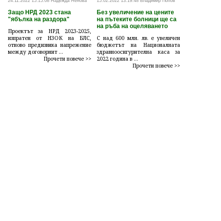
24.11.2022 15:15:08 Надежда Ненова
15.02.2022 13:19:48 Владимир Попов
Защо НРД 2023 стана
Без увеличение на цените
"ябълка на раздора"
на пътеките болници ще са
на ръба на оцеляването
Проектът за НРД 2023-2025,
изпратен от НЗОК на БЛС,
С над 600 млн. лв. е увеличен
отново предизвика напрежение
бюджетът на Националната
между договорнит ...
здравноосигурителна каса за
Прочети повече >>
2022 година в ...
Прочети повече >>