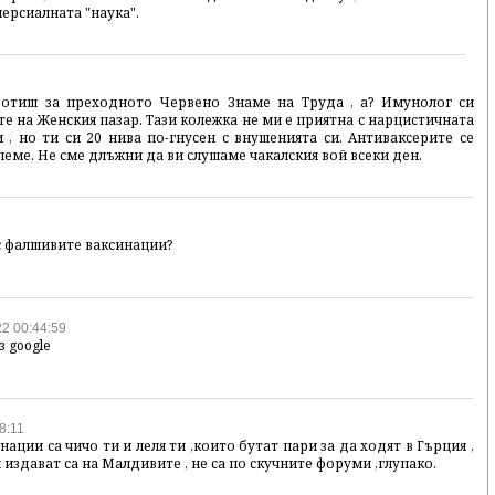
ерсиалната "наука".
ботиш за преходното Червено Знаме на Труда , а? Имунолог си
те на Женския пазар. Тази колежка не ми е приятна с нарцистичната
 , но ти си 20 нива по-гнусен с внушенията си. Антиваксерите се
леме. Не сме длъжни да ви слушаме чакалския вой всеки ден.
 с фалшивите ваксинации?
2 00:44:59
 google
8:11
ации са чичо ти и леля ти ,които бутат пари за да ходят в Гърция ,
и издават са на Малдивите , не са по скучните форуми ,глупако.