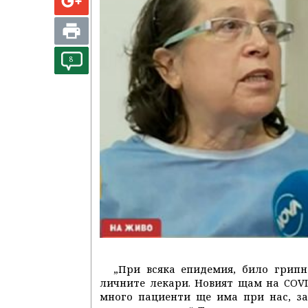
8
„При всяка епидемия, било грипн
личните лекари. Новият щам на COVI
много пациенти ще има при нас, за