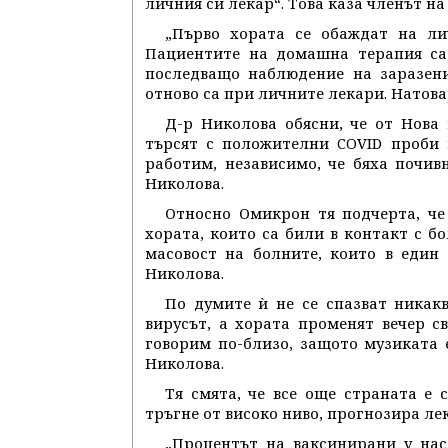
личния си лекар“. Това каза членът на
„Първо хората се обаждат на ли
Пациентите на домашна терапия са 
последващо наблюдение на заразени
отново са при личните лекари. Натова
Д-р Николова обясни, че от Нова 
търсят с положителни COVID проби 
работим, независимо, че бяха почивн
Николова.
Относно Омикрон тя подчерта, че 
хората, които са били в контакт с б
масовост на болните, които в един
Николова.
По думите ѝ не се спазват никак
вирусът, а хората променят вечер св
говорим по-близо, защото музиката е
Николова.
Тя смята, че все още страната е 
тръгне от високо ниво, прогнозира ле
„Процентът на ваксинирани у нас