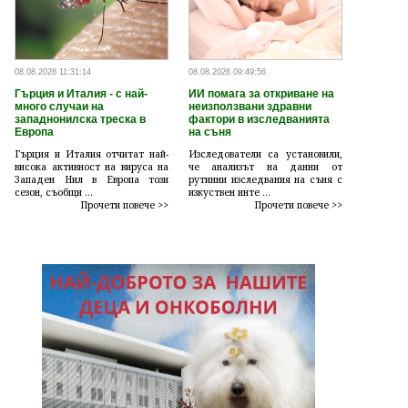
08.08.2026 11:31:14
08.08.2026 09:49:56
Гърция и Италия - с най-
ИИ помага за откриване на
много случаи на
неизползвани здравни
западнонилска треска в
фактори в изследванията
Европа
на съня
Гърция и Италия отчитат най-
Изследователи са установили,
висока активност на вируса на
че анализът на данни от
Западен Нил в Европа този
рутинни изследвания на съня с
сезон, съобщи ...
изкуствен инте ...
Прочети повече >>
Прочети повече >>