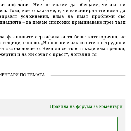
зи инфекция. Ние не можем да обещаем, че ако си
ш. Това, което казваме, е, че ваксинираните няма да
правят усложнения, няма да имат проблеми със
синацията – да имаме спокойно преминаване през тази
за фалшивите сертификати тя беше категорична, че
на вещици, е лошо. „На нас ни е изключително трудно и
ва със съсловието. Нека да се търсят къде има грешки,
ертви и да ни сочат с пръст“, допълни тя.
МЕНТАРИ ПО ТЕМАТА
Правила на форума за коментари