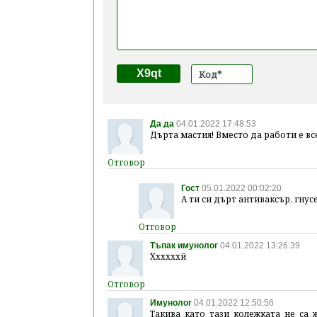
X9qt
Да да
04.01.2022 17:48:53
Дърта мастия! Вместо да работи е вс
Гост
05.01.2022 00:02:20
А ти си дърт антиваксър, гнус
Тъпак имунолог
04.01.2022 13:26:39
Ххххххй
Имунолог
04.01.2022 12:50:56
Такива като тази колежката не са 