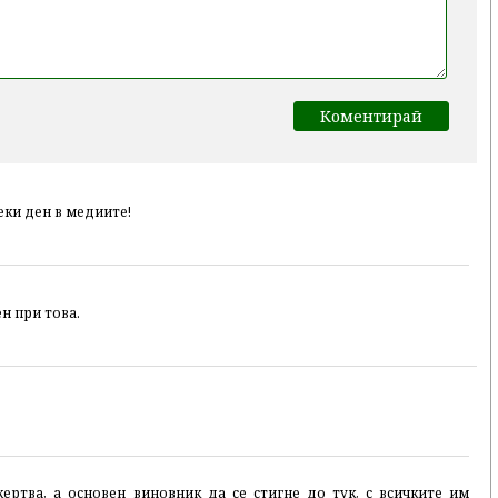
еки ден в медиите!
ен при това.
жертвa, а основен виновник да се стигне до тук, с всичките им