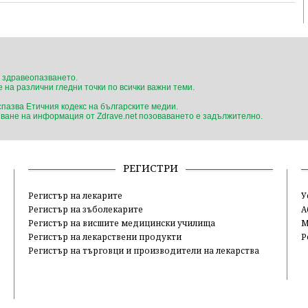
 здравеопазването.
 на различни гледни точки по всички важни теми.
 спазва Етичния кодекс на българските медии.
ване на информация от Zdrave.net позоваването е задължително.
РЕГИСТРИ
Регистър на лекарите
У
Регистър на зъболекарите
А
Регистър на висшите медицински училища
М
Регистър на лекарствени продукти
Р
Регистър на търговци и производители на лекарства