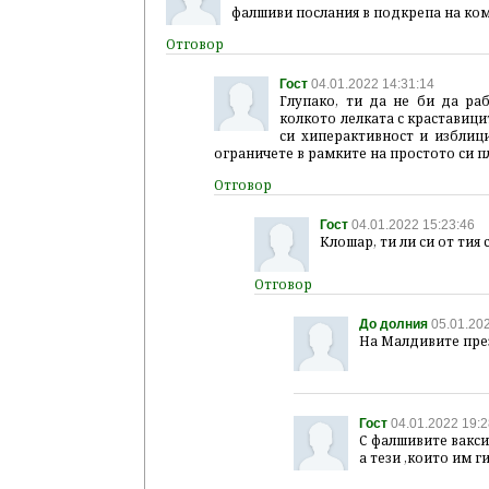
фалшиви послания в подкрепа на ком
Гост
04.01.2022 14:31:14
Глупако, ти да не би да ра
колкото лелката с краставици
си хиперактивност и изблици
ограничете в рамките на простото си п
Гост
04.01.2022 15:23:46
Клошар, ти ли си от тия
До долния
05.01.202
На Малдивите през
Гост
04.01.2022 19:2
С фалшивите ваксин
а тези ,които им г