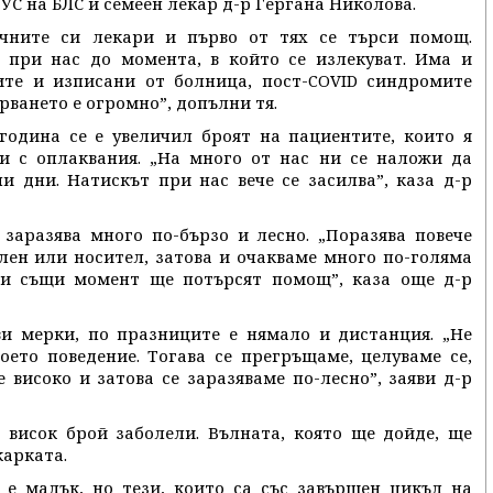
 УС на БЛС и семеен лекар д-р Гергана Николова.
чните си лекари и първо от тях се търси помощ.
при нас до момента, в който се излекуват. Има и
те и изписани от болница, пост-COVID синдромите
рването е огромно”, допълни тя.
година се е увеличил броят на пациентите, които я
и с оплаквания. „На много от нас ни се наложи да
и дни. Натискът при нас вече се засилва”, каза д-р
заразява много по-бързо и лесно. „Поразява повече
олен или носител, затова и очакваме много по-голяма
 и същи момент ще потърсят помощ”, каза още д-р
ви мерки, по празниците е нямало и дистанция. „Не
оето поведение. Тогава се прегръщаме, целуваме се,
 високо и затова се заразяваме по-лесно”, заяви д-р
с висок брой заболели. Вълната, която ще дойде, ще
карката.
 е малък, но тези, които са със завършен цикъл на