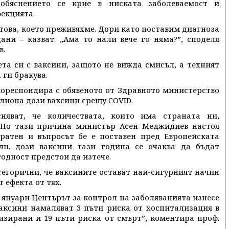
обяснението се крие в ниската заболеваемост и
екцията.
 това, което преживяхме. Дори като поставим диагноза
ани – казват: „Ама то нали вече го няма?”, споделя
в.
ета си с ваксини, защото не вижда смисъл, а техният
 ги бракува.
кореспондира с обявеното от Здравното министерство
лиона дози ваксини срещу COVID.
няват, че количествата, които има страната ни,
 По тази причина министър Асен Меджидиев настоя
кратен и въпросът бе е поставен пред Европейската
лн. дози ваксини тази година се очаква да бъдат
годност предстои да изтече.
тегорични, че ваксините остават най-сигурният начин
 ефекта от тях.
3 януари Центърът за контрол на заболяванията изнесе
ваксини намаляват 3 пъти риска от хоспитализация в
лизирани и 19 пъти риска от смърт”, коментира проф.