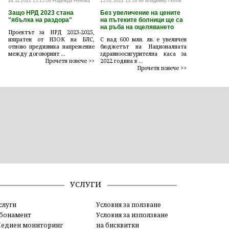
24.11.2022 15:15:08 Надежда Ненова
15.02.2022 13:19:48 Владимир Попов
Защо НРД 2023 стана
Без увеличение на цените
"ябълка на раздора"
на пътеките болници ще са
на ръба на оцеляването
Проектът за НРД 2023-2025,
изпратен от НЗОК на БЛС,
С над 600 млн. лв. е увеличен
отново предизвика напрежение
бюджетът на Националната
между договорнит ...
здравноосигурителна каса за
Прочети повече >>
2022 година в ...
Прочети повече >>
УСЛУГИ
слуги
Условия за ползване
бонамент
Условия за използване
едиен мониторинг
на бисквитки