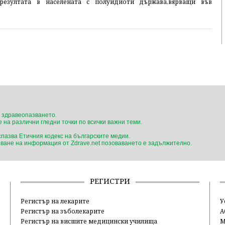
 резултата в населената с полуидиоти държава,вярващи във
 здравеопазването.
 на различни гледни точки по всички важни теми.
 спазва Етичния кодекс на българските медии.
ване на информация от Zdrave.net позоваването е задължително.
РЕГИСТРИ
Регистър на лекарите
У
Регистър на зъболекарите
А
Регистър на висшите медицински училища
М