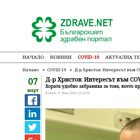
НАЧАЛО
НОВИНИ
COVID-19
АКТУАЛНА Т
»
»
Начало
COVID-19
Д-р Христов: Интересът към C
07
Д-р Христов: Интересът към COV
Хората удобно забравиха за това, което
март
Вторник, 07 Март 2023 | 10:26:59