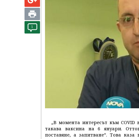
1
„В момента интересът към COVID в
такава ваксина на 6 януари. Отто
поставяне, а запитване”. Това каз