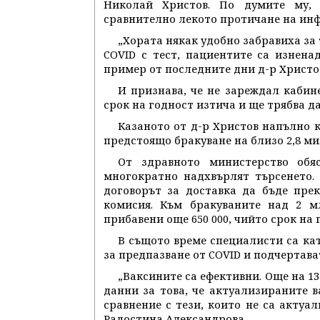
Николай Христов. По думите му, 
сравнително лекото протичане на инф
„Хората някак удобно забравиха за
COVID с тест, пациентите са изненад
пример от последните дни д-р Христо
И признава, че не зареждал кабин
срок на годност изтича и ще трябва да
Казаното от д-р Христов напълно 
предстоящо бракуване на близо 2,8 ми
От здравното министерство обяс
многократно надхвърлят търсенето.
договорът за доставка да бъде пре
комисия. Към бракуваните над 2 м
прибавени още 650 000, чийто срок на 
В същото време специалисти са ка
за предпазване от COVID и подчертават
„Ваксините са ефективни. Още на 1
данни за това, че актуализираните 
сравнение с тези, които не са актуа
Радостина Александрова.