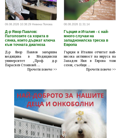
09.08.2026 10:38:29 Невена Попова
08.08.2026 11:31:14
Д-р Явор Павлов:
Гърция и Италия - с най-
Патолозите са хората в
много случаи на
сянка, които държат ключа
западнонилска треска в
към точната диагноза
Европа
Д-р Явор Павлов завършва
Гърция и Италия отчитат най-
медицина в Медицински
висока активност на вируса на
университет „Проф. д-р
Западен Нил в Европа този
Параскев Стоянов& ...
сезон, съобщи ...
Прочети повече >>
Прочети повече >>