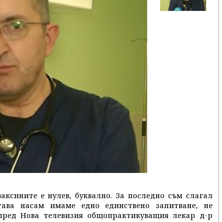
аксините е нулев, буквално. За последно съм слагал
гава насам имаме едно единствено запитване, не
а пред Нова телевизия общопрактикуващия лекар д-р