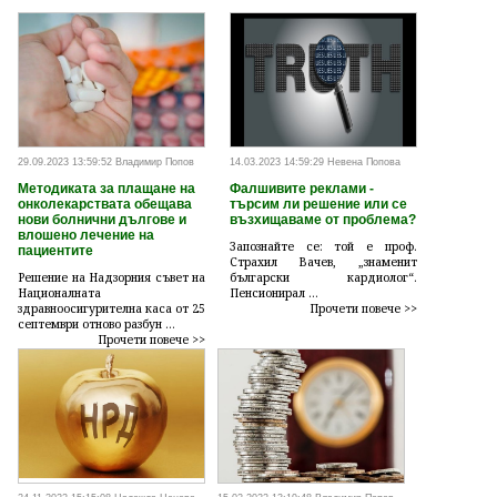
29.09.2023 13:59:52 Владимир Попов
14.03.2023 14:59:29 Невена Попова
Методиката за плащане на
Фалшивите реклами -
онколекарствата обещава
търсим ли решение или се
нови болнични дългове и
възхищаваме от проблема?
влошено лечение на
Запознайте се: той е проф.
пациентите
Страхил Вачев, „знаменит
Решение на Надзорния съвет на
български кардиолог“.
Националната
Пенсионирал ...
здравноосигурителна каса от 25
Прочети повече >>
септември отново разбун ...
Прочети повече >>