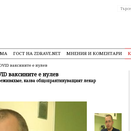
ЕМА
ГОСТ НА ZDRAVE.NET
МНЕНИЯ И КОМЕНТАРИ
К
OVID ваксините е нулев
ID ваксините е нулев
 преживяхме, казва общопрактикуващият лекар