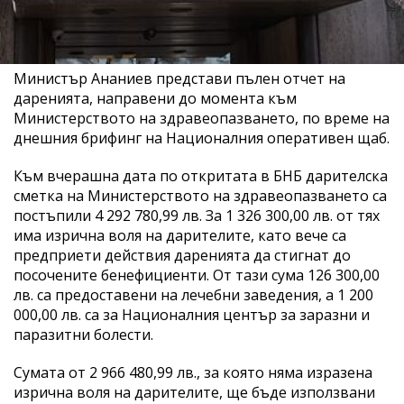
Министър Ананиев представи пълен отчет на
даренията, направени до момента към
Министерството на здравеопазването, по време на
днешния брифинг на Националния оперативен щаб.
Към вчерашна дата по откритата в БНБ дарителска
сметка на Министерството на здравеопазването са
постъпили 4 292 780,99 лв. За 1 326 300,00 лв. от тях
има изрична воля на дарителите, като вече са
предприети действия даренията да стигнат до
посочените бенефициенти. От тази сума 126 300,00
лв. са предоставени на лечебни заведения, а 1 200
000,00 лв. са за Националния център за заразни и
паразитни болести.
Сумата от 2 966 480,99 лв., за която няма изразена
изрична воля на дарителите, ще бъде използвани