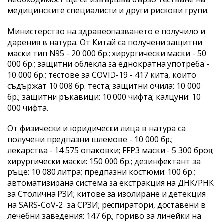
медицинските специалисти и други рискови групи.
Министерство на здравеопазването е получило и
дарения в натура. От Китай са получени защитни
маски тип N95 - 20 000 бр.; хирургически маски - 50
000 бр.; защитни облекла за еднократна употреба -
10 000 бр.; тестове за COVID-19 - 417 кита, които
съдържат 10 008 бр. теста; защитни очила: 10 000
бр.; защитни ръкавици: 10 000 чифта; калцуни: 10
000 чифта.
От физически и юридически лица в натура са
получени предпазни шлемове - 10 000 бр.;
лекарства - 14 575 опаковки; FFP3 маски - 5 300 броя;
хирургически маски: 150 000 бр.; дезинфектант за
ръце: 10 080 литра; предпазни костюми: 100 бр.;
автоматизирана система за екстракция на ДНК/РНК
за Столична РЗИ; китове за изолиране и детекция
на SARS-CoV-2 за СРЗИ; респиратори, доставени в
лечебни заведения: 147 бр.; гориво за линейки на