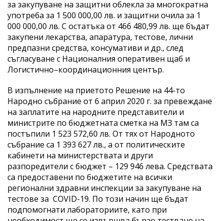
за закупуване на защитни облекла за многократна
употреба за 1 500 000,00 лв. и защитни очила за 1
000 000,00 лв. С остатъка от 466 480,99 лв. ще бъдат
закупени лекарства, апаратура, тестове, лични
предпазни средства, консумативи и др., след
съгласуване с Националния оперативен щаб и
Логистично–координационния център.
В изпълнение на приетото Решение на 44-то
Народно събрание от 6 април 2020 г. за превеждане
на заплатите на народните представители и
министрите по бюджетната сметка на МЗ там са
постъпили 1 523 572,60 лв. От тях от Народното
събрание са 1 393 627 лв., а от политическите
кабинети на министерствата и други
разпоредители с бюджет – 129 946 лева. Средствата
са предоставени по бюджетите на всички
регионални здравни инспекции за закупуване на
тестове за COVID-19. По този начин ще бъдат
подпомогнати лабораториите, като при
необходимост ще се извършва бързо тестване на