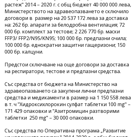
растеж" 2014 – 2020 г. с общ бюджет 40 000 000 лева,
Министерството на здравеопазването е сключило
договори в размер на 20 537 172 лева за доставка
на: 262 бр. апарати за белодробна вентилация; 72
000 бр. комплект за тестове; 2 226 770 бр. маски
FFP3/ FFP2/N95/KN95; 100 000 бр. предпазни очила;
100 000 бр. еднократни защитни гащеризони; 150
000 бр. калцуни.
Предстои сключване на още договори за доставка
на респиратори, тестове и предпазни средства.
Със средства от бюджета на Министерство на
здравеопазването са закупени лични предпазни
средства и медикаменти в размер на 1 150 558 лева
в т. ч "Хидроксихлорокин сулфат таблетки 100 mg" –
171 429 опаковки и "Азитромицин разтворими
таблетки 250 mg" – 30 000 опаковки.
Със средства по Оперативна програма „Развитие