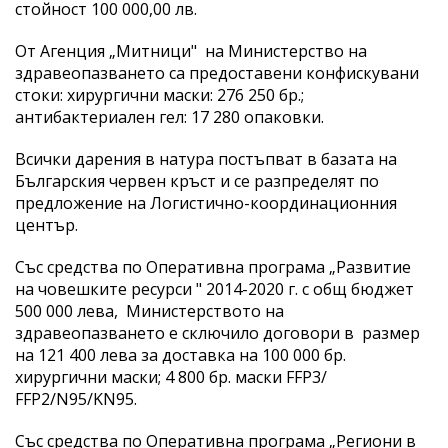
стойност 100 000,00 лв.
От Агенция „Митници" на Министерство на
здравеопазването са предоставени конфискувани
стоки: хирургични маски: 276 250 бр.;
антибактериален гел: 17 280 опаковки.
Всички дарения в натура постъпват в базата на
Българския червен кръст и се разпределят по
предложение на Логистично-координационния
център.
Със средства по Оперативна програма „Развитие
на човешките ресурси " 2014-2020 г. с общ бюджет
500 000 лева, Министерството на
здравеопазването е сключило договори в размер
на 121 400 лева за доставка на 100 000 бр.
хирургични маски; 4 800 бр. маски FFP3/
FFP2/N95/KN95.
Със средства по Оперативна програма „Региони в