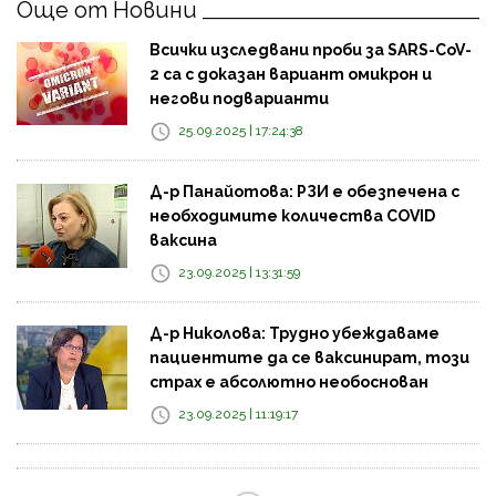
Още от Новини
Всички изследвани проби за SARS-CoV-
2 са с доказан вариант омикрон и
негови подварианти
25.09.2025 | 17:24:38
Д-р Панайотова: РЗИ е обезпечена с
необходимите количества COVID
ваксина
23.09.2025 | 13:31:59
Д-р Николова: Трудно убеждаваме
пациентите да се ваксинират, този
страх е абсолютно необоснован
23.09.2025 | 11:19:17