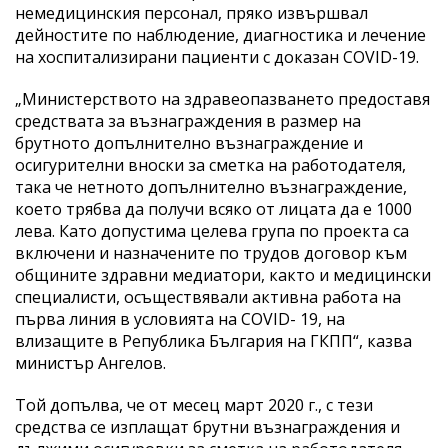
немедицинския персонал, пряко извършвал
дейностите по наблюдение, диагностика и лечение
на хоспитализирани пациенти с доказан COVID-19.
„Министерството на здравеопазването предоставя
средствата за възнаграждения в размер на
брутното допълнително възнаграждение и
осигурителни вноски за сметка на работодателя,
така че нетното допълнително възнаграждение,
което трябва да получи всяко от лицата да е 1000
лева. Като допустима целева група по проекта са
включени и назначените по трудов договор към
общините здравни медиатори, както и медицински
специалисти, осъществявали активна работа на
първа линия в условията на COVID- 19, на
влизащите в Република България на ГКПП“, казва
министър Ангелов.
Той допълва, че от месец март 2020 г., с тези
средства се изплащат брутни възнаграждения и