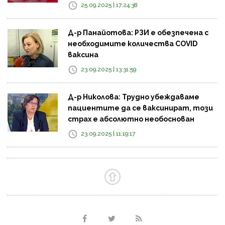
25.09.2025 | 17:24:38
Д-р Панайотова: РЗИ е обезпечена с
необходимите количества COVID
ваксина
23.09.2025 | 13:31:59
Д-р Николова: Трудно убеждаваме
пациентите да се ваксинират, този
страх е абсолютно необоснован
23.09.2025 | 11:19:17