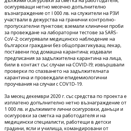
дължими осигуровки за сметка на работодателя,
осигуряващи нетно месечно допълнително
възнаграждение от I 000 лв. на служители на РЗИ
участвали в дежурства на гранични контролно-
пропускателни пунктове; вземали клинични проби
за провеждане на лабораторни тестове за SARS-
CoV-2; осигурявали медицинско наблюдение на
български граждани без общопракгикуващ лекар,
поставени под домашна карантина; издавали
предписания за задължителна карантина на лица,
били в контакт със случаи на COVID-I9; извършвали
проверки по спазването на задължителната
карантина и провеждали епидемиологични
проучвания на случаи с COV1D-19.
За месец декември 2020 г. със средства по проекта е
изплатено допълнително нетно възнаграждение от
1 000 лв. и дължимите лични осигуровки, данъци и
осигуровки за сметка на работодателя и на
медицински специалисти, работещи в детски
градини, ясли и училища, командировани от