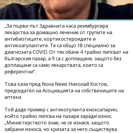
„За първи път Здравната каса реимбурсира
лекарства за домашно лечение от групите на
антибиотиците, кортикостероидите и
антикоагулантите. Те са общо 18 специално за
диагнозата COVID. От тях обаче 4 трайно липсват на
българския пазар, а 9 са с доплащане, защото без
доплащане са само лекарствата, които са
референтни“.
Това каза пред Nova News Николай Костов,
председател на Асоциацията на собствениците на
аптеки.
Той даде пример с антикогуланта еноксапарин,
който трайно липсва на пазара заради износ.
„Министерството знае, че се изнася, защото
забрани износа, но кризата за него съществува