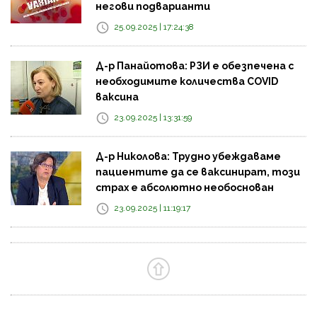
негови подварианти
25.09.2025 | 17:24:38
Д-р Панайотова: РЗИ е обезпечена с
необходимите количества COVID
ваксина
23.09.2025 | 13:31:59
Д-р Николова: Трудно убеждаваме
пациентите да се ваксинират, този
страх е абсолютно необоснован
23.09.2025 | 11:19:17