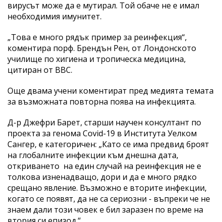
вирусът може да е мутирал. Той обаче не е имал
необходимия имунитет.
„Това е много рядък пример за реинфекция“,
коментира порф. Брендън Рен, от Лондонското
училище по хигиена и тропическа медицина,
цитиран от BBC.
Още двама учени коментират пред медията темата
за възможната повторна поява на инфекцията.
Д-р Джефри Барет, старши научен консултант по
проекта за генома Covid-19 в Института Уелком
Сангер, е категоричен: „Като се има предвид броят
на глобалните инфекции към днешна дата,
откриването на един случай на реинфекция не е
толкова изненадващо, дори и да е много рядко
срещано явление. Възможно е вторите инфекции,
когато се появят, да не са сериозни - въпреки че не
знаем дали този човек е бил заразен по време на
втория си епизод.“