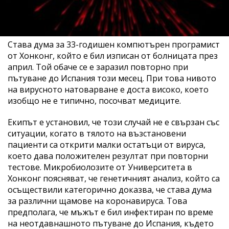
Става дума за 33-годишен компютърен програмист
от Хонконг, който е бил изписан от болницата през
април. Той обаче се е заразил повторно при
пътуване до Испания този месец. При това нивото
на вирусното натоварване е доста високо, което
изобщо не е типично, посочват медиците.
Екипът е установил, че този случай не е свързан със
ситуации, когато в тялото на възстановени
пациенти са открити малки остатъци от вируса,
което дава положителен резултат при повторни
тестове. Микробиолозите от Университета в
Хонконг поясняват, че генетичният анализ, който са
осъществили категорично доказва, че става дума
за различни щамове на коронавируса. Това
предполага, че мъжът е бил инфектиран по време
на неотдавнашното пътуване до Испания, където