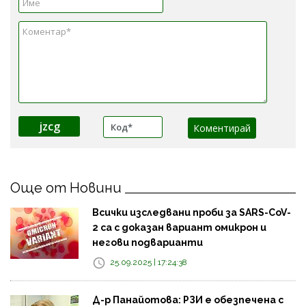
jzcg
Още от Новини
Всички изследвани проби за SARS-CoV-
2 са с доказан вариант омикрон и
негови подварианти
25.09.2025 | 17:24:38
Д-р Панайотова: РЗИ е обезпечена с