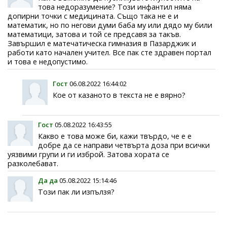
това недоразумение? Този инфантил няма
допирни точки с медицината. Също така не е и
математик, но по негови думи баба му или дядо му били
математици, затова и той се предсавя за такъв.
Завършил е матечатическа гимназия в Пазарджик и
работи като начален учител. Все пак сте здравен портал
и това е недопустимо.
Гост
06.08.2022 16:44:02
Кое от казаното в текста не е вярно?
Гост
05.08.2022 16:43:55
Какво е това може би, кажи твърдо, че е е
добре да се направи четвърта доза при всички
уязвими групи и ги изброй. Затова хората се
разколебават.
Да да
05.08.2022 15:14:46
Този пак ли изпълзя?