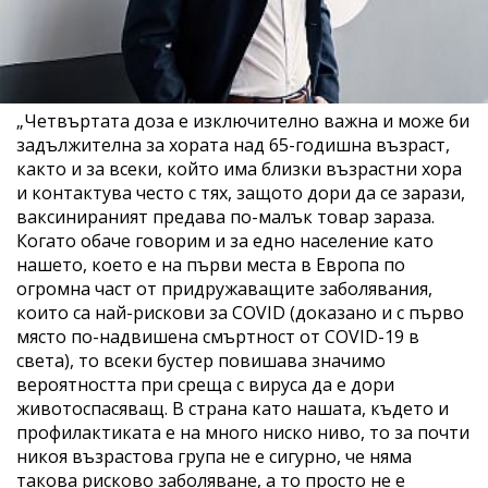
„Четвъртата доза е изключително важна и може би
задължителна за хората над 65-годишна възраст,
както и за всеки, който има близки възрастни хора
и контактува често с тях, защото дори да се зарази,
ваксинираният предава по-малък товар зараза.
Когато обаче говорим и за едно население като
нашето, което е на първи места в Европа по
огромна част от придружаващите заболявания,
които са най-рискови за COVID (доказано и с първо
място по-надвишена смъртност от COVID-19 в
света), то всеки бустер повишава значимо
вероятността при среща с вируса да е дори
животоспасяващ. В страна като нашата, където и
профилактиката е на много ниско ниво, то за почти
никоя възрастова група не е сигурно, че няма
такова рисково заболяване, а то просто не е