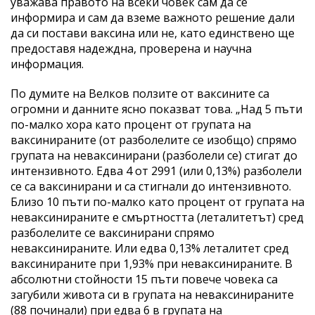
уважава правото на всеки човек сам да се
информира и сам да вземе важното решение дали
да си постави ваксина или не, като единствено ще
предоставя надеждна, проверена и научна
информация.
По думите на Велков ползите от ваксините са
огромни и данните ясно показват това. „Над 5 пъти
по-малко хора като процент от групата на
ваксинираните (от разболелите се изобщо) спрямо
групата на неваксинирани (разболели се) стигат до
интензивното. Едва 4 от 2991 (или 0,13%) разболели
се сa ваксинирани и са стигнали до интензивното.
Близо 10 пъти по-малко като процент от групата на
неваксинираните е смъртността (леталитетът) сред
разболелите се ваксинирани спрямо
неваксинираните. Или едва 0,13% леталитет сред
ваксинираните при 1,93% при неваксинираните. В
абсолютни стойности 15 пъти повече човека са
загубили живота си в групата на неваксинираните
(88 починали) при едва 6 в групата на