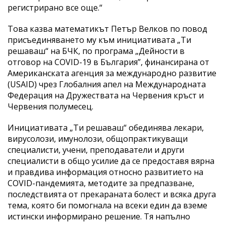
регистрирано все още.“
Това казва математикът Петър Велков по повод
присъединяването му към инициативата „Ти
решаваш“ на БЧК, по програма „Дейности в
отговор на COVID-19 в България”, финансирана от
Американската агенция за международно развитие
(USAID) чрез Глобалния апел на Международната
Федерация на Дружествата на Червения кръст и
Червения полумесец.
Инициативата „Ти решаваш“ обединява лекари,
вирусолози, имунолози, общопрактикуващи
специалисти, учени, преподаватели и други
специалисти в общо усилие да се предоставя вярна
и правдива информация относно развитието на
COVID-пандемията, методите за предпазване,
последствията от прекараната болест и всяка друга
тема, която би помогнала на всеки един да вземе
истински информирано решение. Тя напълно