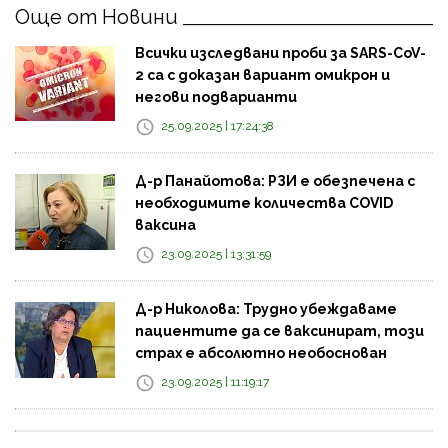
Още от Новини
Всички изследвани проби за SARS-CoV-
2 са с доказан вариант омикрон и
негови подварианти
25.09.2025 | 17:24:38
Д-р Панайотова: РЗИ е обезпечена с
необходимите количества COVID
ваксина
23.09.2025 | 13:31:59
Д-р Николова: Трудно убеждаваме
пациентите да се ваксинират, този
страх е абсолютно необоснован
23.09.2025 | 11:19:17