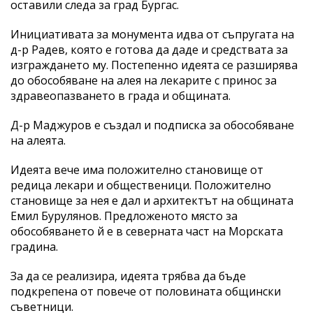
оставили следа за град Бургас.
Инициативата за монумента идва от съпругата на
д-р Радев, която е готова да даде и средствата за
изграждането му. Постепенно идеята се разширява
до обособяване на алея на лекарите с принос за
здравеопазването в града и общината.
Д-р Маджуров е създал и подписка за обособяване
на алеята.
Идеята вече има положително становище от
редица лекари и общественици. Положително
становище за нея е дал и архитектът на общината
Емил Бурулянов. Предложеното място за
обособяването й е в северната част на Морската
градина.
За да се реализира, идеята трябва да бъде
подкрепена от повече от половината общински
съветници.