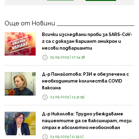
Още от Новини
Всички изследвани проби за SARS-CoV-
2 са с доказан вариант омикрон и
негови подварианти
25.09.2025 | 17:24:38
Д-р Панайотова: РЗИ е обезпечена с
необходимите количества COVID
ваксина
23.09.2025 | 13:31:59
Д-р Николова: Трудно убеждаваме
пациентите да се ваксинират, този
страх е абсолютно необоснован
23.09.2025 | 11:19:17