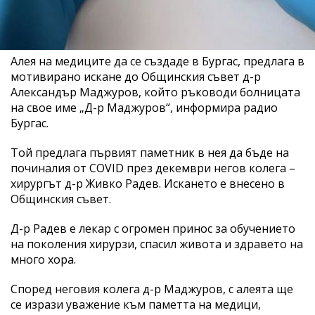
Алея на медиците да се създаде в Бургас, предлага в
мотивирано искане до Общинския съвет д-р
Александър Маджуров, който ръководи болницата
на свое име „Д-р Маджуров“, информира радио
Бургас.
Той предлага първият паметник в нея да бъде на
починалия от COVID през декември негов колега –
хирургът д-р Живко Радев. Искането е внесено в
Общинския съвет.
Д-р Радев е лекар с огромен принос за обучението
на поколения хирурзи, спасил живота и здравето на
много хора.
Според неговия колега д-р Маджуров, с алеята ще
се изрази уважение към паметта на медици,