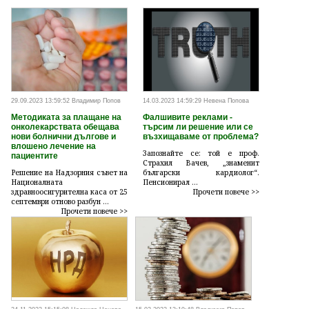
29.09.2023 13:59:52 Владимир Попов
14.03.2023 14:59:29 Невена Попова
Методиката за плащане на
Фалшивите реклами -
онколекарствата обещава
търсим ли решение или се
нови болнични дългове и
възхищаваме от проблема?
влошено лечение на
Запознайте се: той е проф.
пациентите
Страхил Вачев, „знаменит
Решение на Надзорния съвет на
български кардиолог“.
Националната
Пенсионирал ...
здравноосигурителна каса от 25
Прочети повече >>
септември отново разбун ...
Прочети повече >>