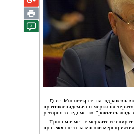
2
Днес Министърът на здравеопазв
противоепидемични мерки на територи
ресорното ведомство. Срокът съвпада 
Припомняме – с мерките се спират 
провеждането на масови мероприятия,