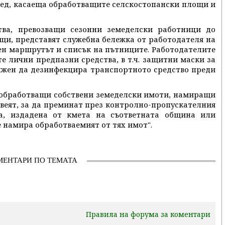
вед, касаеща обработващите селскостопански площи и
тва, превозващи сезонни земеделски работници до
щи, представят служебна бележка от работодателя на
чен маршрутът и списък на пътниците. Работодателите
е лични предпазни средства, в т.ч. защитни маски за
ължен да дезинфекцира транспортното средство преди
а, обработващи собствени земеделски имоти, намиращи
ивеят, за да преминат през контролно-пропускателния
ка, издадена от кмета на съответната община или
е намира обработваемият от тях имот".
МЕНТАРИ ПО ТЕМАТА
Правила на форума за коментари