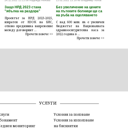
24.11.2022 15:15:08 Надежда Ненова
15.02.2022 13:19:48 Владимир Попов
Защо НРД 2023 стана
Без увеличение на цените
"ябълка на раздора"
на пътеките болници ще са
на ръба на оцеляването
Проектът за НРД 2023-2025,
изпратен от НЗОК на БЛС,
С над 600 млн. лв. е увеличен
отново предизвика напрежение
бюджетът на Националната
между договорнит ...
здравноосигурителна каса за
Прочети повече >>
2022 година в ...
Прочети повече >>
УСЛУГИ
слуги
Условия за ползване
бонамент
Условия за използване
едиен мониторинг
на бисквитки