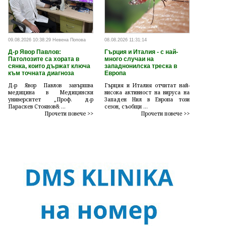
09.08.2026 10:38:29 Невена Попова
08.08.2026 11:31:14
Д-р Явор Павлов:
Гърция и Италия - с най-
Патолозите са хората в
много случаи на
сянка, които държат ключа
западнонилска треска в
към точната диагноза
Европа
Д-р Явор Павлов завършва
Гърция и Италия отчитат най-
медицина в Медицински
висока активност на вируса на
университет „Проф. д-р
Западен Нил в Европа този
Параскев Стоянов& ...
сезон, съобщи ...
Прочети повече >>
Прочети повече >>