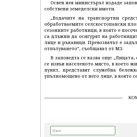
Освен нея министърът издаде запо
собствени земеделски имоти.
„Водачите на транспортни средс
обработваемите селскостопански пло
сезонните работници, в която е посо
са длъжни да осигурят на работницит
лице и ръкавици. Превозвачът е зад
отпътуването”, съобщават от МЗ.
В заповедта се казва още: „Лицат
се извън населеното място, в което ж
пункт, представят служебна бележ
упълномощено от него лице, в която с
КО