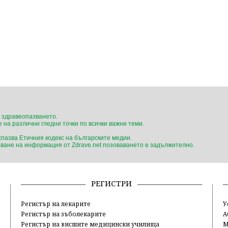
 здравеопазването.
 на различни гледни точки по всички важни теми.
 спазва Етичния кодекс на българските медии.
ване на информация от Zdrave.net позоваването е задължително.
РЕГИСТРИ
Регистър на лекарите
У
Регистър на зъболекарите
А
Регистър на висшите медицински училища
М