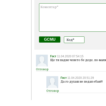
GCMU
Гост
11.04.2020 07:54:15
Ще ти падне ченето бе деде, по-малко
Гост
11.04.2020 20:51:29
Да го духаш не педал ебан!!!