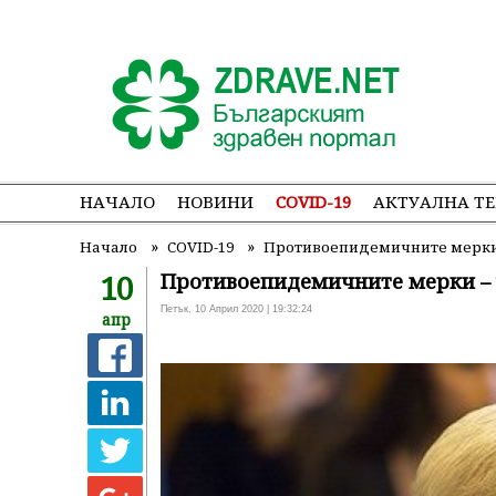
НАЧАЛО
НОВИНИ
COVID-19
АКТУАЛНА Т
»
»
Начало
COVID-19
Противоепидемичните мерки 
10
Противоепидемичните мерки – 
Петък, 10 Април 2020 | 19:32:24
апр