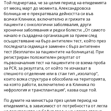
Той подчертава, че за целия период на епидемията
от месец март до момента, Александровска
болница не е прекратявала дейността си във
всички Клиники, включително и грижите за
пациенти с онкологични заболявалия, други
хронични заболявания и редки болести. „От самото
начало е създадена организация за прием след
осъществяване на бърз антителен тест, който през
последната седмица е заменен с бърз антигенен
тест (безплатен за пациентите на болницата). При
регистриран положителен резултат от
първоначалния тест на пациентите се взема проба
за PCR, за резултата, от който те изчакват в
спешното отделение или в стаи тип „изолатор",
които всяка структура е обособила на територията,
на която работи, включително и в Клиника по
нефрология и трансплантация“, казва още той.
По думите на министъра през целия период на
епидемията, в зависимост от потребността от легла