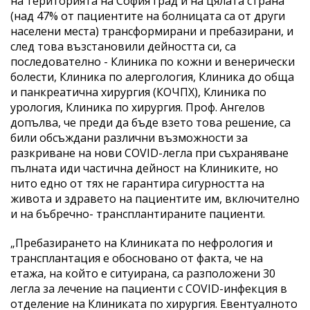
на територията на София град и на цялата страна
(над 47% от пациентите на болницата са от други
населени места) трансформирани и пребазирани, и
след това възстановили дейността си, са
последователно - Клиника по кожни и венерически
болести, Клиника по алергология, Клиника до обща
и панкреатична хирургия (КОЧПХ), Клиника по
урология, Клиника по хирургия. Проф. Ангелов
допълва, че преди да бъде взето това решение, са
били обсъждани различни възможности за
разкриване на нови COVID-легла при съхраняване
пълната иди частична дейност на Клиниките, но
нито едно от тях не гарантира сигурността на
живота и здравето на пациентите им, включително
и на бъбречно- трансплантираните пациенти.
„Пребазирането на Клиниката по нефрология и
трансплантация е обосновано от факта, че на
етажа, на който е ситуирана, са разположени 30
легла за лечение на пациенти с COVID-инфекция в
отделение на Клиниката по хирургия. Евентуалното