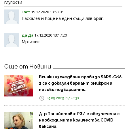
глупости
Гост
19.12.2020 13:53:05
Паскалев и Коце на един същи ляв бряг.
Да Да
17.12.2020 13:17:20
Мръсник!
Още от Новини
Всички изследвани проби за SARS-CoV-
2 са с доказан вариант омикрон и
негови подварианти
25.09.2025 | 17:24:38
Д-р Панайотова: РЗИ е обезпечена с
необходимите количества COVID
ваксина