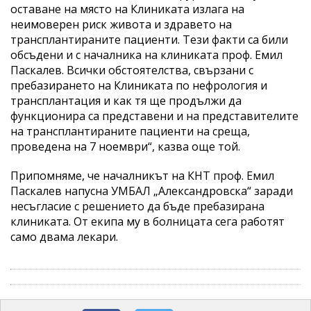
оставане на място на Клиниката излага на
неимоверен риск живота и здравето на
трансплантираните пациенти. Тези факти са били
обсъдени и с началника на клиниката проф. Емил
Паскалев. Всички обстоятелства, свързани с
пребазирането на Клиниката по нефрология и
трансплантация и как тя ще продължи да
функционира са представени и на представителите
на трансплантираните пациенти на среща,
проведена на 7 ноември“, казва още той.
Припомняме, че началникът на КНТ проф. Емил
Паскалев напусна УМБАЛ „Александровска“ заради
несъгласие с решението да бъде пребазирана
клиниката. От екипа му в болницата сега работят
само двама лекари.