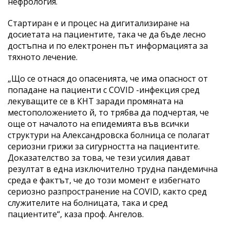
нефрология.
Стартиран е и процес на дигитализиране на
досиетата на пациентите, така че да бъде лесно
достъпна и по електронен път информацията за
тяхното лечение.
„Що се отнася до опасенията, че има опасност от
попадане на пациенти с COVID -инфекция сред
лекуващите се в КНТ заради промяната на
местоположението й, то трябва да подчертая, че
още от началото на епидемията във всички
структури на Александровска болница се полагат
сериозни грижи за сигурността на пациентите.
Доказателство за това, че тези усилия дават
резултат в една изключително трудна пандемична
среда е фактът, че до този момент е избегнато
сериозно разпространение на COVID, както сред
служителите на болницата, така и сред
пациентите“, каза проф. Ангелов.