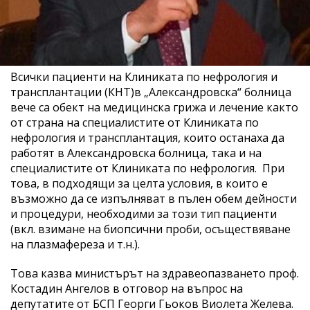
Всички пациенти на Клиниката по нефрология и
трансплантации (КНТ)в „Александровска“ болница
вече са обект на медицинска грижа и лечение както
от страна на специалистите от Клиниката по
нефрология и трансплантация, които останаха да
работят в Александровска болница, така и на
специалистите от Клиниката по нефрология. При
това, в подходящи за целта условия, в които е
възможно да се изпълняват в пълен обем дейности
и процедури, необходими за този тип пациенти
(вкл. взимане на биопсични проби, осъществяване
на плазмафереза и т.н.).
Това казва министърът на здравеопазването проф.
Костадин Ангелов в отговор на въпрос на
депутатите от БСП Георги Гьоков Виолета Желева.