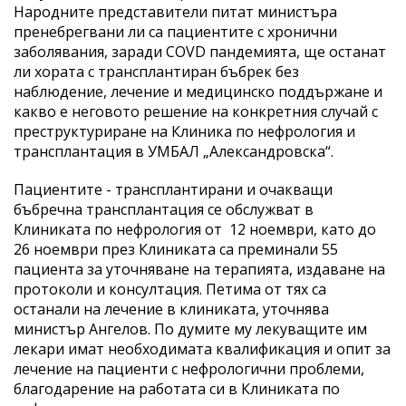
Народните представители питат министъра
пренебрегвани ли са пациентите с хронични
заболявания, заради COVD пандемията, ще останат
ли хората с трансплантиран бъбрек без
наблюдение, лечение и медицинско поддържане и
какво е неговото решение на конкретния случай с
преструктуриране на Клиника по нефрология и
трансплантация в УМБАЛ „Александровска“.
Пациентите - трансплантирани и очакващи
бъбречна трансплантация се обслужват в
Клиниката по нефрология от 12 ноември, като до
26 ноември през Клиниката са преминали 55
пациента за уточняване на терапията, издаване на
протоколи и консултация. Петима от тях са
останали на лечение в клиниката, уточнява
министър Ангелов. По думите му лекуващите им
лекари имат необходимата квалификация и опит за
лечение на пациенти с нефрологични проблеми,
благодарение на работата си в Клиниката по