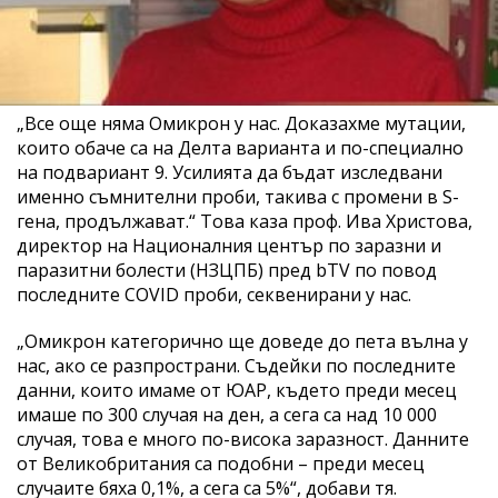
„Все още няма Омикрон у нас. Доказахме мутации,
които обаче са на Делта варианта и по-специално
на подвариант 9. Усилията да бъдат изследвани
именно съмнителни проби, такива с промени в S-
гена, продължават.“ Това каза проф. Ива Христова,
директор на Националния център по заразни и
паразитни болести (НЗЦПБ) пред bTV по повод
последните COVID проби, секвенирани у нас.
„Омикрон категорично ще доведе до пета вълна у
нас, ако се разпространи. Съдейки по последните
данни, които имаме от ЮАР, където преди месец
имаше по 300 случая на ден, а сега са над 10 000
случая, това е много по-висока заразност. Данните
от Великобритания са подобни – преди месец
случаите бяха 0,1%, а сега са 5%“, добави тя.