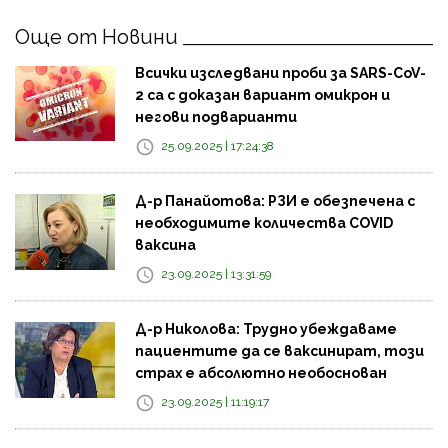
Още от Новини
Всички изследвани проби за SARS-CoV-
2 са с доказан вариант омикрон и
негови подварианти
25.09.2025 | 17:24:38
Д-р Панайотова: РЗИ е обезпечена с
необходимите количества COVID
ваксина
23.09.2025 | 13:31:59
Д-р Николова: Трудно убеждаваме
пациентите да се ваксинират, този
страх е абсолютно необоснован
23.09.2025 | 11:19:17