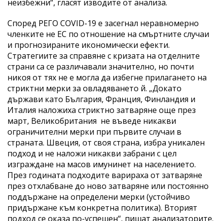
неизбежни“, гласят изводите от анализа.
Според РЕГО COVID-19 е засегнал неравномерно
членките не ЕС по отношение на смъртните случаи
и прогнозираните икономически ефекти.
Стратегиите за справяне с кризата на отделните
страни са се различавали значително, но почти
никоя от тях не е могла да избегне прилагането на
стриктни мерки за овладяването й. „Докато
държави като България, Франция, Финландия и
Италия наложиха стриктно затваряне още през
март, Великобритания не въведе никакви
ограничителни мерки при първите случаи в
страната. Швеция, от своя страна, избра уникален
подход и не наложи никакви забрани с цел
изграждане на масов имунинет на населението.
През годината подходите варираха от затваряне
през отхлабване до ново затваряне или постоянно
поддържане на определени мерки (устойчиво
придържане към конкретна политика). Вторият
подход се оказа по-успешен“, пишат анализаторите.