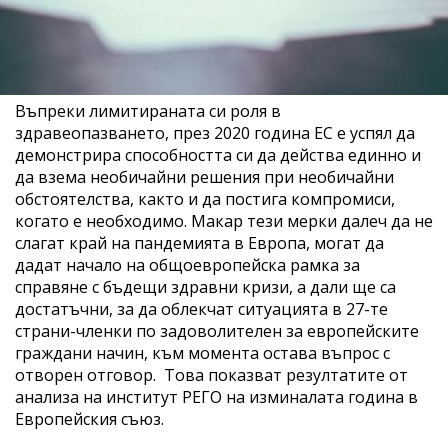
Въпреки лимитираната си роля в
здравеопазването, през 2020 година ЕС е успял да
демонстрира способността си да действа единно и
да взема необичайни решения при необичайни
обстоятелства, както и да постига компромиси,
когато е необходимо. Макар тези мерки далеч да не
слагат край на пандемията в Европа, могат да
дадат начало на общоевропейска рамка за
справяне с бъдещи здравни кризи, а дали ще са
достатъчни, за да облекчат ситуацията в 27-те
страни-членки по задоволителен за европейските
граждани начин, към момента остава въпрос с
отворен отговор. Това показват резултатите от
анализа на институт РЕГО на изминалата година в
Европейския съюз.