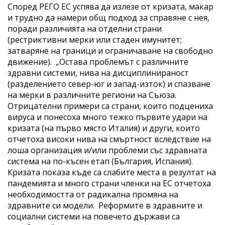
Според РЕГО ЕС успява да излезе от кризата, макар
и трудно да намери общ подход за справяне с нея,
поради различията на отделни страни
(рестриктивни мерки или стаден имунитет;
затваряне на граници и ограничаване на свободно
движение). „Остава проблемът с различните
здравни системи, нива на дисциплинираност
(разделението север-юг и запад-изток) и спазване
на мерки в различните региони на Съюза.
Отрицателни примери са страни, които подцениха
вируса и понесоха много тежко първите удари на
кризата (на първо място Италия) и други, които
отчетоха високи нива на смъртност вследствие на
лоша организация и/или проблеми със здравната
система на по-късен етап (България, Испания).
Кризата показа къде са слабите места в резултат на
пандемията и много страни членки на ЕС отчетоха
необходимостта от радикална промяна на
здравните си модели. Реформите в здравните и
социални системи на повечето държави са