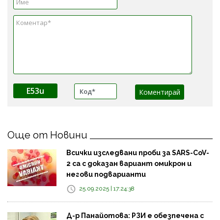
E53u
Още от Новини
Всички изследвани проби за SARS-CoV-
2 са с доказан вариант омикрон и
негови подварианти
25.09.2025 | 17:24:38
Д-р Панайотова: РЗИ е обезпечена с