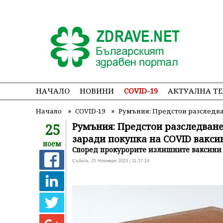
НАЧАЛО
НОВИНИ
COVID-19
АКТУАЛНА Т
»
»
Начало
COVID-19
Румъния: Предстои разследв
25
Румъния: Предстои разследван
заради покупка на COVID вакси
ноем
Според прокурорите излишните ваксини 
Събота, 25 Ноември 2023 | 11:37:19