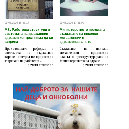
05.08.2026 18:56:17
05.08.2026 17:31:00
МЗ: Работещи структури в
Министерството предлага
системата на държавния
създаване на няколко
здравен контрол няма да се
мегаагенции в
закриват
здравеопазването
Предстоящата реформа в
Създаване на няколко
системата на държавния
мегаагенции предвижда
здравен контрол не предвижда
планът за преструктуриране на
закриване на работещи ...
Министерството на здраве ...
Прочети повече >>
Прочети повече >>