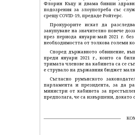
Флорин Къцу и двама бивши здравн
подозрения за злоупотреба със слу
срещу COVID-19, предаде Ройтерс.
Прокурорите искат да разследв
закупуване на значително повече дози
през периода януари-май 2021 г. бе
необходимостта от толкова големи ко
Според държавното обвинение, въп
преди януари 2021 г., които са би
тримата членове на кабинета са се съ
е струвало на държавния бюджет малко
Съгласно румънското законодате
парламента и президента, за да р
министри от кабинета за престъплен
предполага, че са извършени, докато с
КО