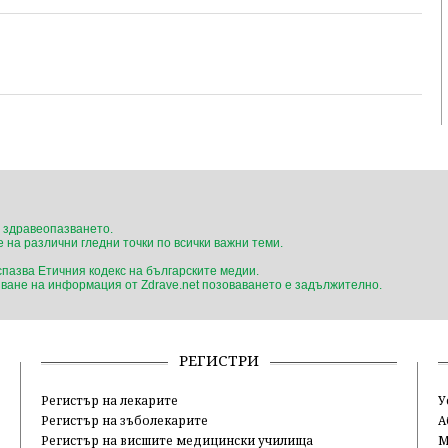
 здравеопазването.
 на различни гледни точки по всички важни теми.
 спазва Етичния кодекс на българските медии.
ване на информация от Zdrave.net позоваването е задължително.
РЕГИСТРИ
Регистър на лекарите
У
Регистър на зъболекарите
А
Регистър на висшите медицински училища
М