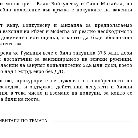
и министри – Влад Войкулеску и Оана Михайла, по
жебно положение във връзка с покупките на ваксини
ат Къцу, Войкулеску и Михайла за предполагаемо
 ваксини на Pfizer и Moderna от реално необходимото
з документи или оценки, с които да бъде обоснована
личества.
реки че Румъния вече е била закупила 37,6 млн. дози
ли достатъчни за ваксинирането на всички румънци,
гласили да закупят допълнително 52,8 млн. дози, което
 над 1 млрд. евро без ДДС.
лство, прокурорите се нуждаят от одобрението на
азследват и задържат действащи депутати и бивши
ия, в това число и вземане на подкупи, за които се
а били на поста.
МЕНТАРИ ПО ТЕМАТА