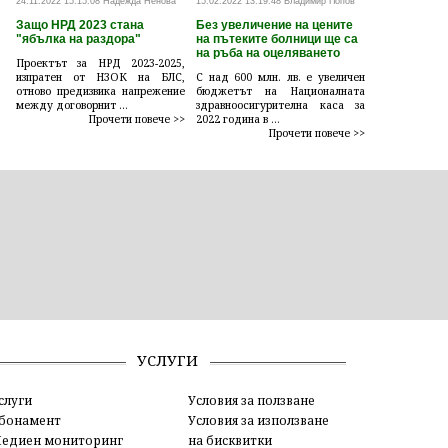
24.11.2022 15:15:08 Надежда Ненова
15.02.2022 13:19:48 Владимир Попов
Защо НРД 2023 стана
Без увеличение на цените
"ябълка на раздора"
на пътеките болници ще са
на ръба на оцеляването
Проектът за НРД 2023-2025,
изпратен от НЗОК на БЛС,
С над 600 млн. лв. е увеличен
отново предизвика напрежение
бюджетът на Националната
между договорнит ...
здравноосигурителна каса за
Прочети повече >>
2022 година в ...
Прочети повече >>
УСЛУГИ
слуги
Условия за ползване
бонамент
Условия за използване
едиен мониторинг
на бисквитки