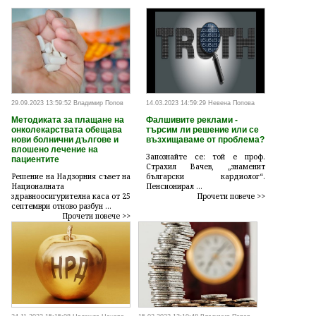
29.09.2023 13:59:52 Владимир Попов
14.03.2023 14:59:29 Невена Попова
Методиката за плащане на
Фалшивите реклами -
онколекарствата обещава
търсим ли решение или се
нови болнични дългове и
възхищаваме от проблема?
влошено лечение на
Запознайте се: той е проф.
пациентите
Страхил Вачев, „знаменит
Решение на Надзорния съвет на
български кардиолог“.
Националната
Пенсионирал ...
здравноосигурителна каса от 25
Прочети повече >>
септември отново разбун ...
Прочети повече >>