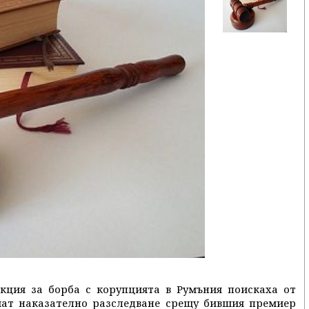
ция за борба с корупцията в Румъния поискаха от
ат наказателно разследване срещу бившия премиер