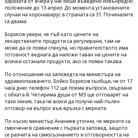
заразата от вчера у нас беше въведено извънредно
положение до 13 април. До момента установените
случаи на коронавирус в страната са 31. Починалите
са двама.
Борисов увери, че тъй като цените на
лекарствените продукти са регулирани, там не
може да се появи спекула, но правителството има
готовност веднага да наложи таван на цените на
всички останали продукти, ако се появи такава.
По отоношение на заповедта на министъра на
здравеопазването, Бойко Борисов съобщи, че от 17
часа днес телефон 112 ще поема въпроси, свързани
с обхата й. Четирима души от МЗ ще отговарят на
тази линия, така че всеки да получи най-пълен
отговор на въпрос във връзка с мерките.
По-късно министър Ананиев уточни, че мерките са
смекчени в сравнение с първата заповед, защото
се разчита на самосъзнанието и отговорността на