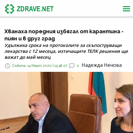
Хванаха поредния избягал от карантина -
пиян и в друг град
Удължиха срока на протоколите за скъпоструващи
лекарства с 12 месеца, изтичащите ТЕЛК решения ще
важат до май месец
Надежда Ненова
Събота, 14 Март 2020 | 15:48:07
0