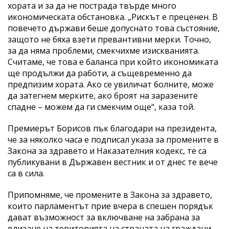
хората и за да не пострада твърде много
икономическата обстановка. „Рискът е преценен. В
повечето държави беше допуснато това състояние,
защото не бяха взети превантивни мерки. Точно,
за да няма проблеми, смекчихме изискванията.
Считаме, че това е баланса при който икономиката
ще продължи да работи, а същевременно да
предпизим хората. Ако се увиличат болните, може
да затегнем мерките, ако броят на заразените
спадне – можем да ги смекчим още“, каза той.
Премиерът Борисов пък благодари на президента,
че за няколко часа е подписал указа за промените в
Закона за здравето и Наказателния кодекс, те са
публикувани в Държавен вестник и от днес те вече
са в сила.
Припомняме, че промените в Закона за здравето,
които парламентът прие вчера в спешен порядък
дават възможност за включване на забрана за
влизане на територията на страната на граждани