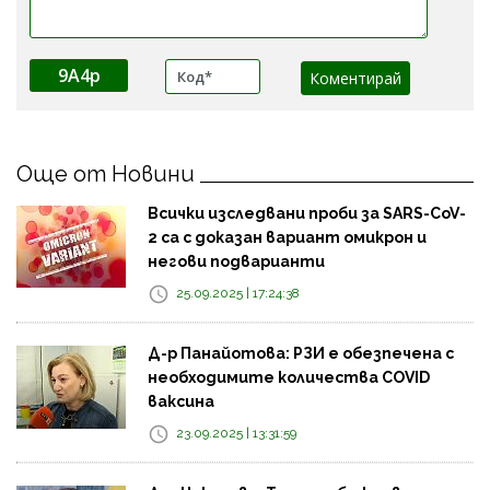
9A4p
Още от Новини
Всички изследвани проби за SARS-CoV-
2 са с доказан вариант омикрон и
негови подварианти
25.09.2025 | 17:24:38
Д-р Панайотова: РЗИ е обезпечена с
необходимите количества COVID
ваксина
23.09.2025 | 13:31:59