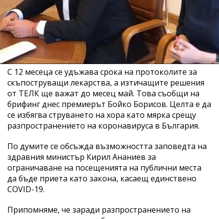
С 12 месеца се удъжава срока на протоколите за
скъпоструващи лекарства, а изтичащите решения
от ТЕЛК ще важат до месец май. Това съобщи на
брифинг днес премиерът Бойко Борисов. Целта е да
се избягва струването на хора като мярка срещу
разпространението на коронавируса в България.
По думите се обсъжда възможността заповедта на
здравния министър Кирил Ананиев за
ограничаване на посещенията на публични места
да бъде приета като закона, касаещ единствено
COVID-19.
Припомняме, че заради разпространението на