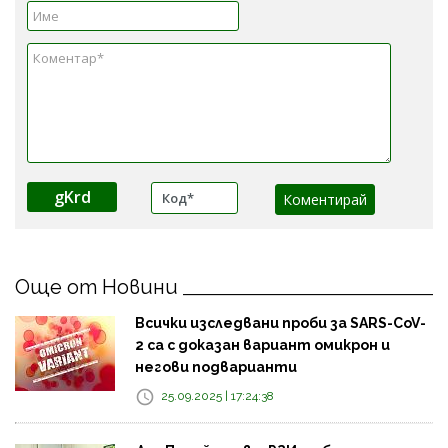
gKrd
Още от Новини
Всички изследвани проби за SARS-CoV-
2 са с доказан вариант омикрон и
негови подварианти
25.09.2025 | 17:24:38