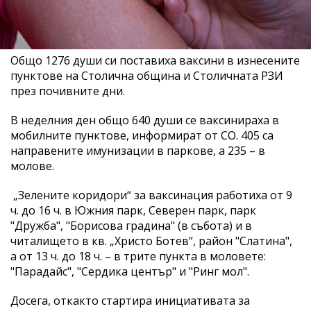
Общо 1276 души си поставиха ваксини в изнесените
пунктове на Столична община и Столичната РЗИ
през почивните дни.
В неделния ден общо 640 души се ваксинираха в
мобилните пунктове, информират от СО. 405 са
направените имунизации в паркове, а 235 – в
молове.
„Зелените коридори“ за ваксинация работиха от 9
ч. до 16 ч. в Южния парк, Северен парк, парк
"Дружба", "Борисова градина" (в събота) и в
читалището в кв. „Христо Ботев“, район "Слатина",
а от 13 ч. до 18 ч. – в трите пункта в моловете:
"Парадайс", "Сердика център" и "Ринг мол".
Досега, откакто стартира инициативата за