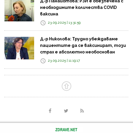
Д-р Панайотова: РЗИ е обезпечена с
необходимите количества COVID
ваксина
23.09.2025 | 13:31:59
Д-р Николова: Трудно убеждаваме
пациентите да се ваксинират, този
страх е абсолютно необоснован
23.09.2025 | 11:19:17