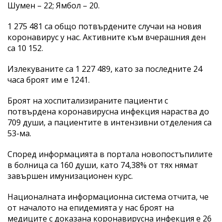
Шумен – 22; Ямбол – 20.
1 275 481 са общо потвърдените случаи на новия
коронавирус у нас. Активните към вчерашния ден
са 10 152.
Излекуваните са 1 227 489, като за последните 24
часа броят им е 1241.
Броят на хоспитализираните пациенти с
потвърдена коронавирусна инфекция нараства до
709 души, а пациентите в интензивни отделения са
53-ма.
Според информацията в портала новопостъпилите
в болница са 160 души, като 74,38% от тях нямат
завършен имунизационен курс.
Националната информационна система отчита, че
от началото на епидемията у нас броят на
медиците с доказана коронавирусна инфекция е 26