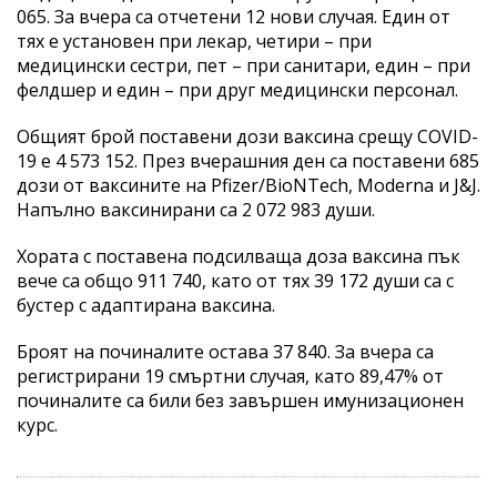
065. За вчера са отчетени 12 нови случая. Един от
тях е установен при лекар, четири – при
медицински сестри, пет – при санитари, един – при
фелдшер и един – при друг медицински персонал.
Общият брой поставени дози ваксина срещу COVID-
19 е 4 573 152. През вчерашния ден са поставени 685
дози от ваксините на Pfizer/BioNTech, Moderna и J&J.
Напълно ваксинирани са 2 072 983 души.
Хората с поставена подсилваща доза ваксина пък
вече са общо 911 740, като от тях 39 172 души са с
бустер с адаптирана ваксина.
Броят на починалите остава 37 840. За вчера са
регистрирани 19 смъртни случая, като 89,47% от
починалите са били без завършен имунизационен
курс.