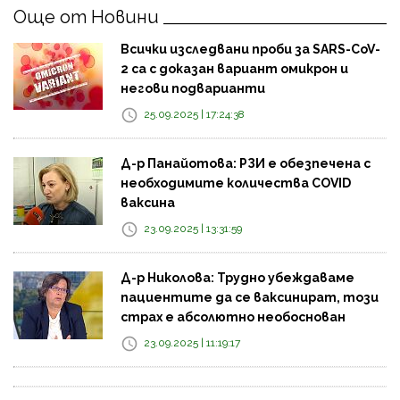
Още от Новини
Всички изследвани проби за SARS-CoV-
2 са с доказан вариант омикрон и
негови подварианти
25.09.2025 | 17:24:38
Д-р Панайотова: РЗИ е обезпечена с
необходимите количества COVID
ваксина
23.09.2025 | 13:31:59
Д-р Николова: Трудно убеждаваме
пациентите да се ваксинират, този
страх е абсолютно необоснован
23.09.2025 | 11:19:17