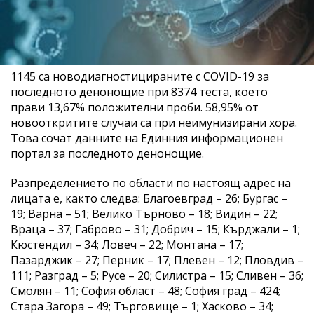
1145 са новодиагностицираните с COVID-19 за
последното денонощие при 8374 теста, което
прави 13,67% положителни проби. 58,95% от
новооткритите случаи са при неимунизирани хора.
Това сочат данните на Единния информационен
портал за последното денонощие.
Разпределението по области по настоящ адрес на
лицата е, както следва: Благоевград – 26; Бургас –
19; Варна – 51; Велико Търново – 18; Видин – 22;
Враца – 37; Габрово – 31; Добрич – 15; Кърджали – 1;
Кюстендил – 34; Ловеч – 22; Монтана – 17;
Пазарджик – 27; Перник – 17; Плевен – 12; Пловдив –
111; Разград – 5; Русе – 20; Силистра – 15; Сливен – 36;
Смолян – 11; София област – 48; София град – 424;
Стара Загора – 49; Търговище – 1; Хасково – 34;