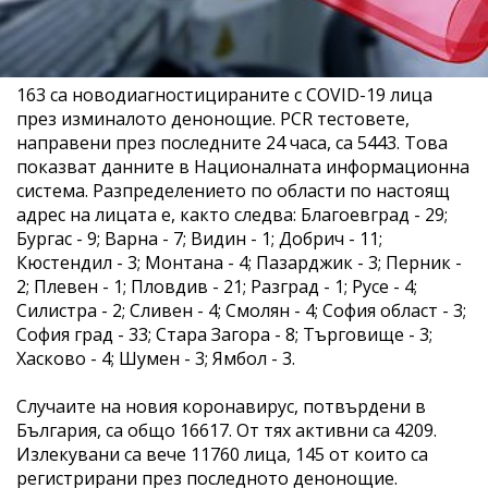
163 са новодиагностицираните с COVID-19 лица
през изминалото денонощие. PCR тестовете,
направени през последните 24 часа, са 5443. Това
показват данните в Националната информационна
система. Разпределението по области по настоящ
адрес на лицата е, както следва: Благоевград - 29;
Бургас - 9; Варна - 7; Видин - 1; Добрич - 11;
Кюстендил - 3; Монтана - 4; Пазарджик - 3; Перник -
2; Плевен - 1; Пловдив - 21; Разград - 1; Русе - 4;
Силистра - 2; Сливен - 4; Смолян - 4; София област - 3;
София град - 33; Стара Загора - 8; Търговище - 3;
Хасково - 4; Шумен - 3; Ямбол - 3.
Случаите на новия коронавирус, потвърдени в
България, са общо 16617. От тях активни са 4209.
Излекувани са вече 11760 лица, 145 от които са
регистрирани през последното денонощие.