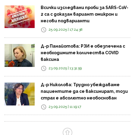
Всички изследвани проби за SARS-CoV-
2 са с доказан вариант омикрон и
негови подварианти
25.09.2025 | 17:24:38
Д-р Панайотова: РЗИ е обезпечена с
необходимите количества COVID
ваксина
23.09.2025 | 13:31:59
Д-р Николова: Трудно убеждаваме
пациентите да се ваксинират, този
страх е абсолютно необоснован
23.09.2025 | 11:19:17