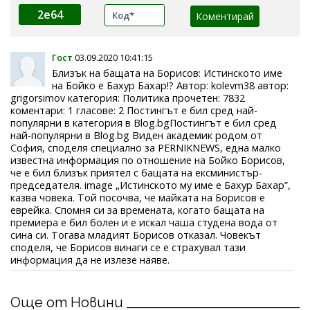
2e64
Гост
03.09.2020 10:41:15
Близък на бащата на Борисов: Истинското име
на Бойко е Бахур Бахар!? Автор: kolevm38 автор:
grigorsimov категория: Политика прочетен: 7832
коментари: 1 гласове: 2 Постингът е бил сред най-
популярни в категория в Blog.bgПостингът е бил сред
най-популярни в Blog.bg Виден академик родом от
София, споделя специално за PERNIKNEWS, една малко
известна информация по отношение на Бойко Борисов,
че е бил близък приятел с бащата на ексминистър-
председателя. image „Истинското му име е Бахур Бахар”,
казва човека. Той посочва, че майката на Борисов е
еврейка. Спомня си за времената, когато бащата на
премиера е бил болен и е искал чаша студена вода от
сина си. Тогава младият Борисов отказал. Човекът
споделя, че Борисов винаги се е страхувал тази
информация да не излезе наяве.
Още от Новини