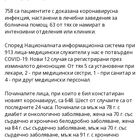
758 са пациентите с доказана коронавирусна
инфекция, настанени в лечебни заведения за
болнична помощ. 63 от тях се намират в
интензивни отделения или клиники.
Според Националната информационна система при
913 лица-медицински служители у нас е потвърден
COVID-19. Нови 12 случая са регистрирани през
изминалото денонощие. От тях 5 са установени при
лекари, 2 - при медицински сестри, 1 - при санитар и
4 - при друг медицински персонал.
Починалите лица, при които е бил констатиран
новият коронавирус, са 648. Шест от случаите са от
последните 24 часа. Починали са мъж на 78 г. с
диабет и онкологично заболяване, жена на 70 г. със
сърдечно и хронично белодробно заболяване, жена
на 84 г. със сърдечно заболяване, мъж на 70 г. със
сърдечно заболяване, мъж на 91 г. с хронично