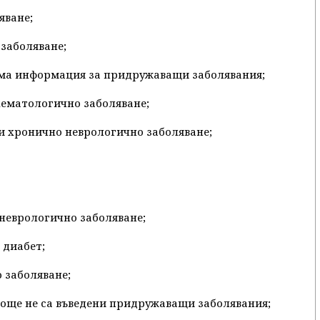
яване;
 заболяване;
 няма информация за придружаващи заболявания;
 хематологично заболяване;
о и хронично неврологично заболяване;
 неврологично заболяване;
 диабет;
о заболяване;
се още не са въведени придружаващи заболявания;