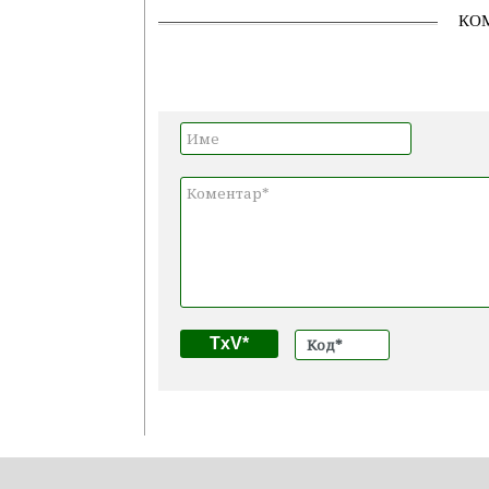
КО
TxV*