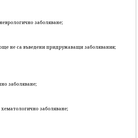
 неврологично заболяване;
се още не са въведени придружаващи заболявания;
чно заболяване;
о хематологично заболяване;