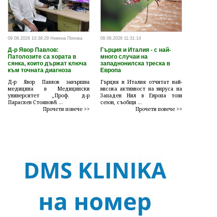
09.08.2026 10:38:29 Невена Попова
08.08.2026 11:31:14
Д-р Явор Павлов:
Гърция и Италия - с най-
Патолозите са хората в
много случаи на
сянка, които държат ключа
западнонилска треска в
към точната диагноза
Европа
Д-р Явор Павлов завършва
Гърция и Италия отчитат най-
медицина в Медицински
висока активност на вируса на
университет „Проф. д-р
Западен Нил в Европа този
Параскев Стоянов& ...
сезон, съобщи ...
Прочети повече >>
Прочети повече >>