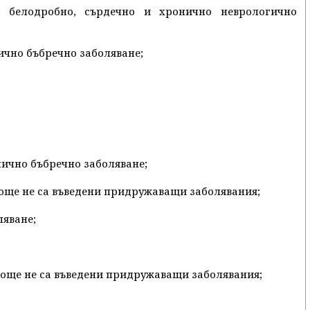
о белодробно, сърдечно и хронично неврологично
нично бъбречно заболяване;
онично бъбречно заболяване;
се още не са въведени придружаващи заболявания;
ляване;
се още не са въведени придружаващи заболявания;