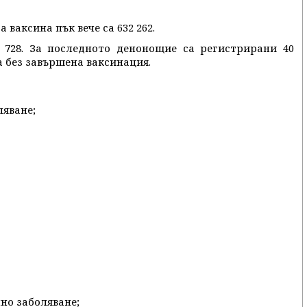
ваксина пък вече са 632 262.
 728. За последното денонощие са регистрирани 40
а без завършена ваксинация.
ляване;
чно заболяване;