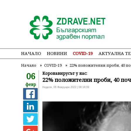
НАЧАЛО
НОВИНИ
COVID-19
АКТУАЛНА Т
»
»
Начало
COVID-19
22% положителни проби, 40 п
06
Коронавирусът у нас:
22% положителни проби, 40 по
февр
Неделя, 06 Февруари 2022 | 08:18:09