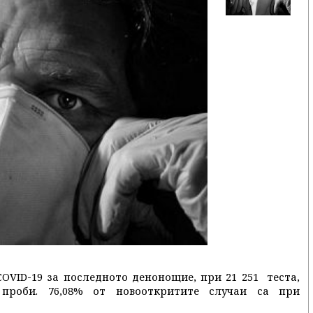
COVID-19 за последното денонощие, при 21 251 теста,
проби. 76,08% от новооткритите случаи са при