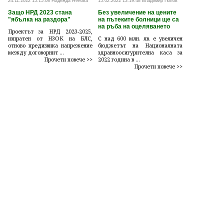
24.11.2022 15:15:08 Надежда Ненова
15.02.2022 13:19:48 Владимир Попов
Защо НРД 2023 стана
Без увеличение на цените
"ябълка на раздора"
на пътеките болници ще са
на ръба на оцеляването
Проектът за НРД 2023-2025,
изпратен от НЗОК на БЛС,
С над 600 млн. лв. е увеличен
отново предизвика напрежение
бюджетът на Националната
между договорнит ...
здравноосигурителна каса за
Прочети повече >>
2022 година в ...
Прочети повече >>