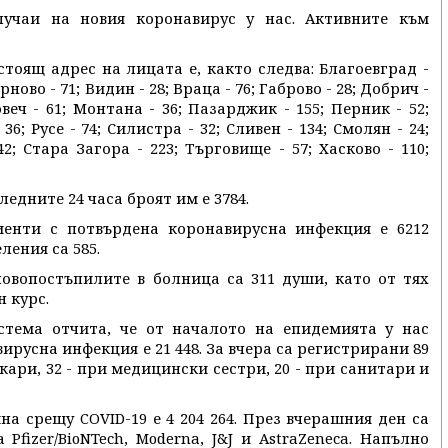
лучаи на новия коронавирус у нас. Активните към
тоящ адрес на лицата е, както следва: Благоевград -
ърново - 71; Видин - 28; Враца - 76; Габрово - 28; Добрич -
веч - 61; Монтана - 36; Пазарджик - 155; Перник - 52;
36; Русе - 74; Силистра - 32; Сливен - 134; Смолян - 24;
2; Стара Загора - 223; Търговище - 57; Хасково - 110;
ледните 24 часа броят им е 3784.
енти с потвърдена коронавирусна инфекция е 6212
ления са 585.
овопостъпилите в болница са 311 души, като от тях
 курс.
тема отчита, че от началото на епидемията у нас
ирусна инфекция е 21 448. За вчера са регистрирани 89
екари, 32 - при медицински сестри, 20 - при санитари и
а срещу COVID-19 е 4 204 264. През вчерашния ден са
Pfizer/BioNTech, Moderna, J&J и AstraZeneca. Напълно