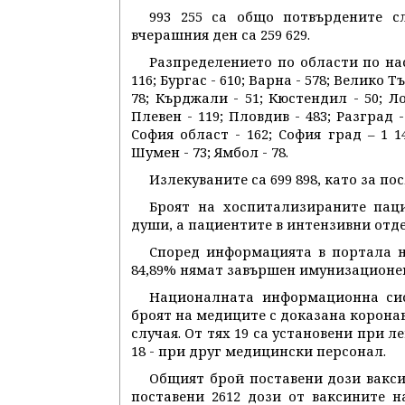
993 255 са общо потвърдените с
вчерашния ден са 259 629.
Разпределението по области по нас
116; Бургас - 610; Варна - 578; Велико Т
78; Кърджали - 51; Кюстендил - 50; Ло
Плевен - 119; Пловдив - 483; Разград - 
София област - 162; София град – 1 14
Шумен - 73; Ямбол - 78.
Излекуваните са 699 898, като за пос
Броят на хоспитализираните паци
души, а пациентите в интензивни отде
Според информацията в портала н
84,89% нямат завършен имунизационен
Националната информационна сис
броят на медиците с доказана коронав
случая. От тях 19 са установени при л
18 - при друг медицински персонал.
Общият брой поставени дози ваксин
поставени 2612 дози от ваксините на 