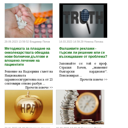
29.09.2023 13:59:52 Владимир Попов
14.03.2023 14:59:29 Невена Попова
Методиката за плащане на
Фалшивите реклами -
онколекарствата обещава
търсим ли решение или се
нови болнични дългове и
възхищаваме от проблема?
влошено лечение на
Запознайте се: той е проф.
пациентите
Страхил Вачев, „знаменит
Решение на Надзорния съвет на
български кардиолог“.
Националната
Пенсионирал ...
здравноосигурителна каса от 25
Прочети повече >>
септември отново разбун ...
Прочети повече >>