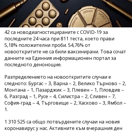
42 са новодиагностицираните с COVID-19 за
последните 24 часа при 811 теста, което прави
5,18% положителни проби. 54,76% от
новооткритите не са били ваксинирани. Това сочат
данните на Единния информационен портал за
последното денонощие.
Разпределението на новооткритите случаи е
следното: Бургас – 3, Варна – 2, Велико Търново – 2,
Монтана – 1, Пазарджик – 3, Плевен – 1, Пловдив –
6, Разград – 1, Русе – 4, Силистра – 2, Сливен – 7,
София-град – 4, Търговище – 2, Хасково – 3, Ямбол –
1.
1 310 525 са общо потвърдените случаи на новия
коронавирус у нас. Активните към вчерашния ден