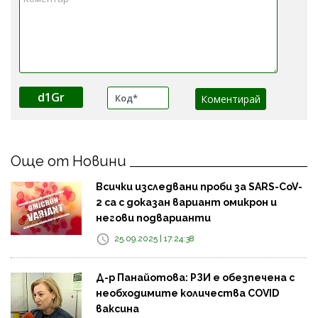
d1Gr
Още от Новини
Всички изследвани проби за SARS-CoV-
2 са с доказан вариант омикрон и
негови подварианти
25.09.2025 | 17:24:38
Д-р Панайотова: РЗИ е обезпечена с
необходимите количества COVID
ваксина