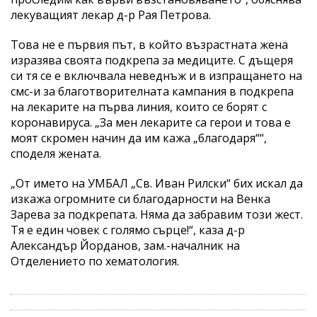
лекуващият лекар д-р Рая Петрова.
Това не е първия път, в който възрастната жена
изразява своята подкрепа за медиците. С дъщеря
си тя се е включвала неведнъж и в изпращането на
смс-и за благотворителната кампания в подкрепа
на лекарите на първа линия, които се борят с
коронавируса. „За мен лекарите са герои и това е
моят скромен начин да им кажа „благодаря““,
споделя жената.
„От името на УМБАЛ „Св. Иван Рилски“ бих искал да
изкажа огромните си благодарности на Венка
Зарева за подкрепата. Няма да забравим този жест.
Тя е един човек с голямо сърце!“, каза д-р
Александър Йорданов, зам.-началник на
Отделението по хематология.