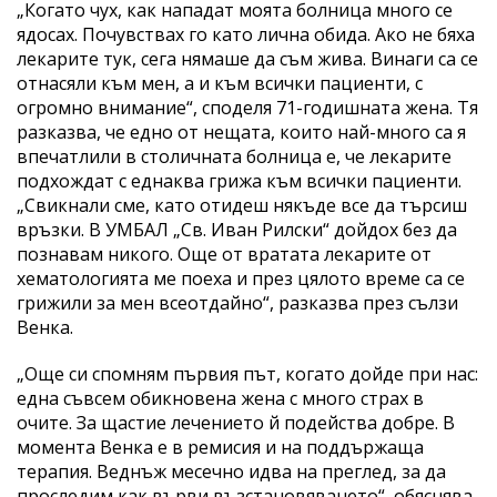
„Когато чух, как нападат моята болница много се
ядосах. Почувствах го като лична обида. Ако не бяха
лекарите тук, сега нямаше да съм жива. Винаги са се
отнасяли към мен, а и към всички пациенти, с
огромно внимание“, споделя 71-годишната жена. Тя
разказва, че едно от нещата, които най-много са я
впечатлили в столичната болница е, че лекарите
подхождат с еднаква грижа към всички пациенти.
„Свикнали сме, като отидеш някъде все да търсиш
връзки. В УМБАЛ „Св. Иван Рилски“ дойдох без да
познавам никого. Още от вратата лекарите от
хематологията ме поеха и през цялото време са се
грижили за мен всеотдайно“, разказва през сълзи
Венка.
„Още си спомням първия път, когато дойде при нас:
една съвсем обикновена жена с много страх в
очите. За щастие лечението й подейства добре. В
момента Венка е в ремисия и на поддържаща
терапия. Веднъж месечно идва на преглед, за да
проследим как върви възстановяването“, обяснява