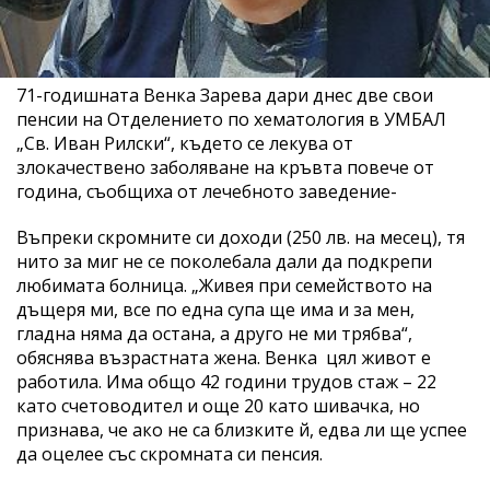
71-годишната Венка Зарева дари днес две свои
пенсии на Отделението по хематология в УМБАЛ
„Св. Иван Рилски“, където се лекува от
злокачествено заболяване на кръвта повече от
година, съобщиха от лечебното заведение-
Въпреки скромните си доходи (250 лв. на месец), тя
нито за миг не се поколебала дали да подкрепи
любимата болница. „Живея при семейството на
дъщеря ми, все по една супа ще има и за мен,
гладна няма да остана, а друго не ми трябва“,
обяснява възрастната жена. Венка цял живот е
работила. Има общо 42 години трудов стаж – 22
като счетоводител и още 20 като шивачка, но
признава, че ако не са близките й, едва ли ще успее
да оцелее със скромната си пенсия.