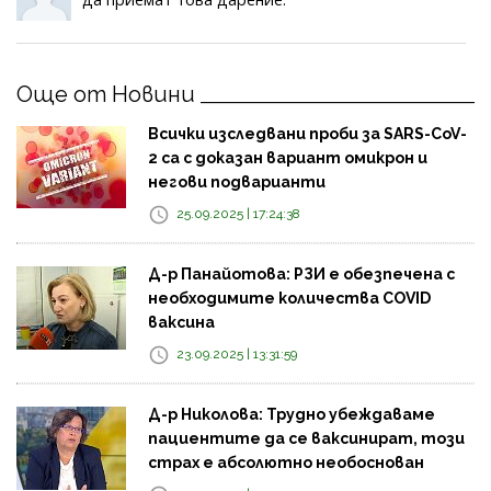
Още от Новини
Всички изследвани проби за SARS-CoV-
2 са с доказан вариант омикрон и
негови подварианти
25.09.2025 | 17:24:38
Д-р Панайотова: РЗИ е обезпечена с
необходимите количества COVID
ваксина
23.09.2025 | 13:31:59
Д-р Николова: Трудно убеждаваме
пациентите да се ваксинират, този
страх е абсолютно необоснован