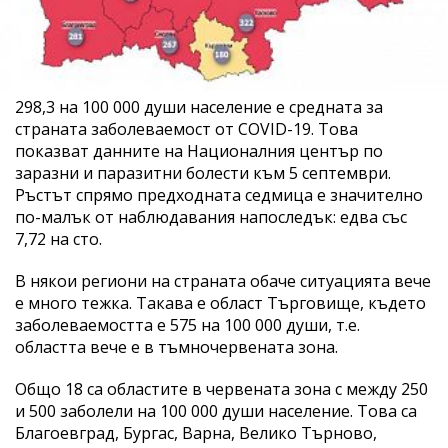
298,3 на 100 000 души население е средната за
страната заболеваемост от COVID-19. Това
показват данните на Националния център по
заразни и паразитни болести към 5 септември.
Ръстът спрямо предходната седмица е значително
по-малък от наблюдавания напоследък: едва със
7,72 на сто.
В някои региони на страната обаче ситуацията вече
е много тежка. Такава е област Търговище, където
заболеваемостта е 575 на 100 000 души, т.е.
областта вече е в тъмночервената зона.
Общо 18 са областите в червената зона с между 250
и 500 заболели на 100 000 души население. Това са
Благоевград, Бургас, Варна, Велико Търново,