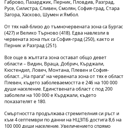
Габрово, Пазарджик, Перник, Пловдив, Разград,
Русе, Силистра, Сливен, Смолян, София-град, Стара
Загора, Хасково, Шумен и Ямбол.
От тях най-близо до тъмночервената зона са Бургас
(427) и Велико Търново (418). Едва навлезли в
червената зона пък са София-град (250), както и
Перник и Разград (251).
Все още в жълтата зона остават общо девет
области – Видин, Враца, Добрич, Кърджали,
Кюстендил, Ловеч, Монтана, Плевен и София-
област. „На прага“ на червената зона от тях е област
Плевен, където заболеваемостта е 246 на 100 000
души население. Единствената област с под 200
заболели на 100 000 е Кърджали, където
показателят е 180.
Смъртността продължава стремителния си ръст и
към 4 септември по данни на НЦЗПБ достига 8,6 на
100 000 души население. Увеличението спрямо