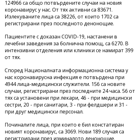
124966 са общо потвърдените случаи на новия
коронавирус у нас. От тях активни са 83671.
Излекуваните лица са 38226, от които 1702 са
регистрирани през последното денонощие.
Пациентите с доказан COVID-19, настанени в
лечебни заведения за болнична помощ, са 6270. В
интензивни отделения или клиники се намират 399
от тях.
Според Националната информационна система у
нас коронавирусна инфекция е потвърдена при
4944 лица-медицински служители. 156 са новите
случаи, регистрирани през последните 24 часа. 56 от
тях са установени при лекари, 46 - при медицински
сестри, 20 - при санитари, 3 - при фелдшери и 31 -
при друг медицински персонал.
Починалите лица, при които е бил констатиран
новият коронавирус, са 3069. Нови 189 случая са
регистрирани през изминалото денонощие.