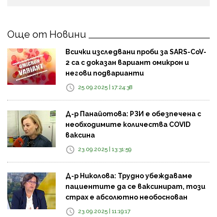
Още от Новини
Всички изследвани проби за SARS-CoV-
2 са с доказан вариант омикрон и
негови подварианти
25.09.2025 | 17:24:38
Д-р Панайотова: РЗИ е обезпечена с
необходимите количества COVID
ваксина
23.09.2025 | 13:31:59
Д-р Николова: Трудно убеждаваме
пациентите да се ваксинират, този
страх е абсолютно необоснован
23.09.2025 | 11:19:17