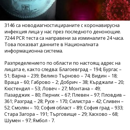
3146 са новодиагностицираните с коронавирусна
инфекция лица у нас през последното денонощие.
7244 PCR теста са направени за изминалите 24 часа.
Това показват данните в Националната
информационна система.
Разпределението по области по настоящ адрес на
лицата е, както следва: Благоевград – 194; Бургас –
51; Варна – 239; Велико Търново – 74; Видин – 18;
Враца – 60; Габрово – 2; Добрич – 38; Кърджали – 20;
Кюстендил – 53; Ловеч – 27; Монтана – 49;
Пазарджик – 80; Перник – 67; Плевен – 97; Пловдив –
361; Разград – 28; Русе – 170; Силистра – 42; Сливен –
52; Смолян – 10; София област – 89; София град – 933;
Стара Загора – 191; Търговище – 29; Хасково – 68;
Шумен – 97; Ямбол - 7.