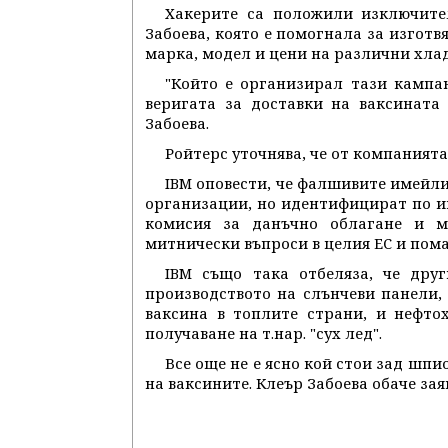
Хакерите са положили изключите
Забоева, която е помогнала за изготв
марка, модел и цени на различни хлад
"Който е организирал тази кампан
веригата за доставки на ваксината
Забоева.
Ройтерс уточнява, че от компанията
IBM оповести, че фалшивите имейли
организации, но идентифицират по им
комисия за данъчно облагане и м
митнически въпроси в целия ЕС и пома
IBM също така отбеляза, че дру
производството на слънчеви панели,
ваксина в топлите страни, и нефто
получаване на т.нар. "сух лед".
Все още не е ясно кой стои зад шп
на ваксините. Клеър Забоева обаче за