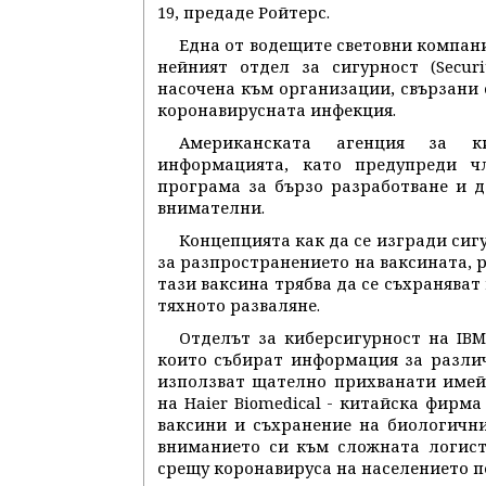
19, предаде Ройтерс.
Една от водещите световни компани
нейният отдел за сигурност (Secur
насочена към организации, свързани 
коронавирусната инфекция.
Американската агенция за ки
информацията, като предупреди ч
програма за бързо разработване и д
внимателни.
Концепцията как да се изгради сигу
за разпространението на ваксината, ра
тази ваксина трябва да се съхраняват 
тяхното разваляне.
Отделът за киберсигурност на IBM 
които събират информация за различ
използват щателно прихванати имей
на Haier Biomedical - китайска фирма
ваксини и съхранение на биологични
вниманието си към сложната логист
срещу коронавируса на населението по