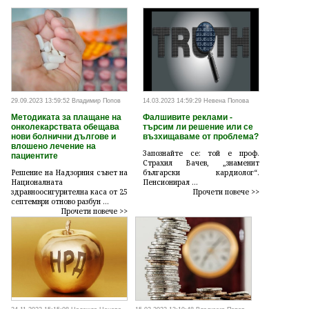
29.09.2023 13:59:52 Владимир Попов
14.03.2023 14:59:29 Невена Попова
Методиката за плащане на
Фалшивите реклами -
онколекарствата обещава
търсим ли решение или се
нови болнични дългове и
възхищаваме от проблема?
влошено лечение на
Запознайте се: той е проф.
пациентите
Страхил Вачев, „знаменит
Решение на Надзорния съвет на
български кардиолог“.
Националната
Пенсионирал ...
здравноосигурителна каса от 25
Прочети повече >>
септември отново разбун ...
Прочети повече >>