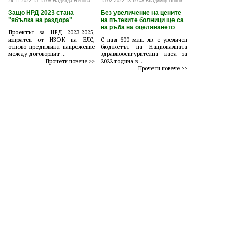
24.11.2022 15:15:08 Надежда Ненова
15.02.2022 13:19:48 Владимир Попов
Защо НРД 2023 стана
Без увеличение на цените
"ябълка на раздора"
на пътеките болници ще са
на ръба на оцеляването
Проектът за НРД 2023-2025,
изпратен от НЗОК на БЛС,
С над 600 млн. лв. е увеличен
отново предизвика напрежение
бюджетът на Националната
между договорнит ...
здравноосигурителна каса за
Прочети повече >>
2022 година в ...
Прочети повече >>