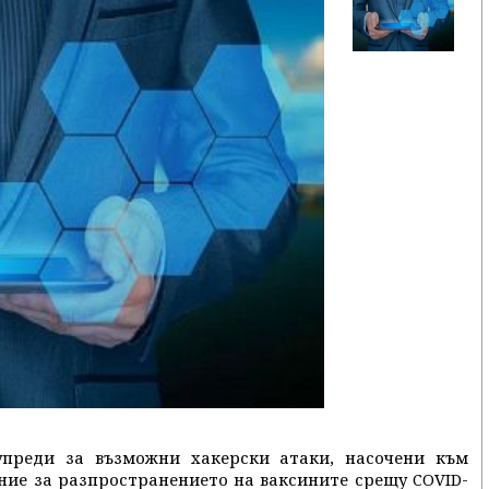
упреди за възможни хакерски атаки, насочени към
ние за разпространението на ваксините срещу COVID-