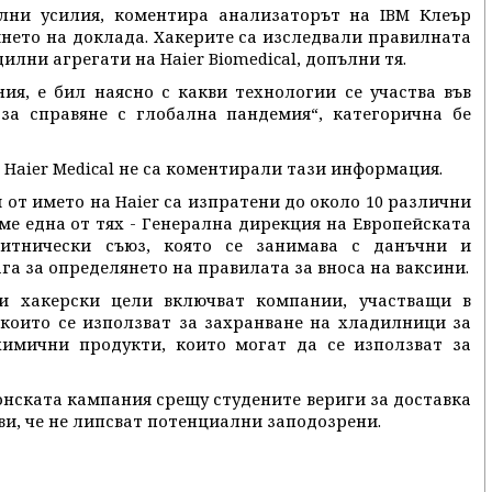
лни усилия, коментира анализаторът на IBM Клеър
янето на доклада. Хакерите са изследвали правилната
илни агрегати на Haier Biomedical, допълни тя.
ия, е бил наясно с какви технологии се участва във
 за справяне с глобална пандемия“, категорична бе
 Haier Medical не са коментирали тази информация.
 от името на Haier са изпратени до около 10 различни
е една от тях - Генерална дирекция на Европейската
итнически съюз, която се занимава с данъчни и
га за определянето на правилата за вноса на ваксини.
ги хакерски цели включват компании, участващи в
 които се използват за захранване на хладилници за
химични продукти, които могат да се използват за
ионската кампания срещу студените вериги за доставка
яви, че не липсват потенциални заподозрени.