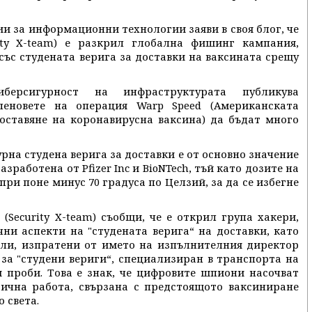
и за информационни технологии заяви в своя блог, че
ity X-team) е разкрил глобална фишинг кампания,
със студената верига за доставки на ваксината срещу
берсигурност на инфраструктурата публикува
леновете на операция Warp Speed (Американската
оставяне на коронавирусна ваксина) да бъдат много
рна студена верига за доставки е от основно значение
зработена от Pfizer Inc и BioNTech, тъй като дозите на
при поне минус 70 градуса по Целзий, за да се избегне
(Security X-team) съобщи, че е открил група хакери,
ни аспекти на "студената верига“ на доставки, като
ли, изпратени от името на изпълнителния директор
 за "студени вериги“, специализиран в транспорта на
 проби. Това е знак, че цифровите шпиони насочват
ична работа, свързана с предстоящото ваксиниране
 света.