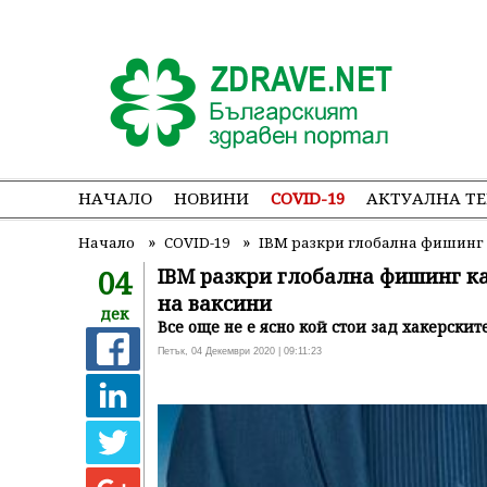
НАЧАЛО
НОВИНИ
COVID-19
АКТУАЛНА Т
»
»
Начало
COVID-19
IBM pазкри глобална фишинг 
04
IBM pазкри глобална фишинг ка
на ваксини
дек
Все още не е ясно кой стои зад хакерскит
Петък, 04 Декември 2020 | 09:11:23