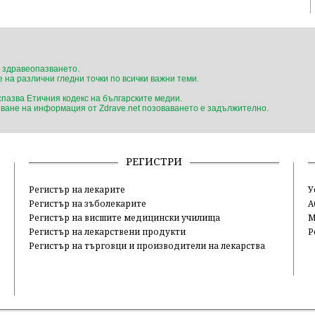
 здравеопазването.
 на различни гледни точки по всички важни теми.
 спазва Етичния кодекс на българските медии.
ване на информация от Zdrave.net позоваването е задължително.
РЕГИСТРИ
Регистър на лекарите
У
Регистър на зъболекарите
А
Регистър на висшите медицински училища
М
Регистър на лекарствени продукти
Р
Регистър на търговци и производители на лекарства