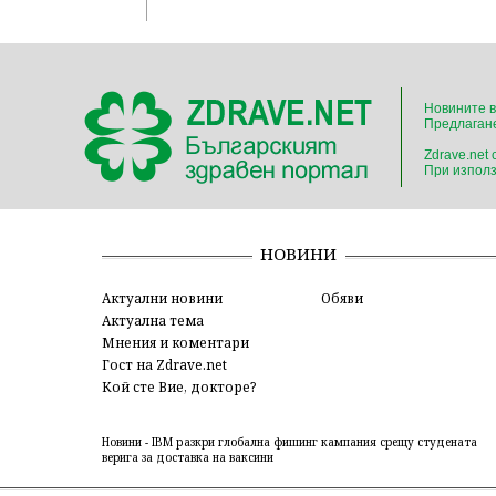
Новините в
Предлагане
Zdrave.net
При използ
НОВИНИ
Актуални новини
Обяви
Актуална тема
Мнения и коментари
Гост на Zdrave.net
Кой сте Вие, докторе?
Новини - IBM pазкри глобална фишинг кампания срещу студената
верига за доставка на ваксини