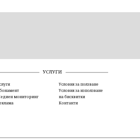
УСЛУГИ
слуги
Условия за ползване
бонамент
Условия за използване
едиен мониторинг
на бисквитки
еклама
Контакти