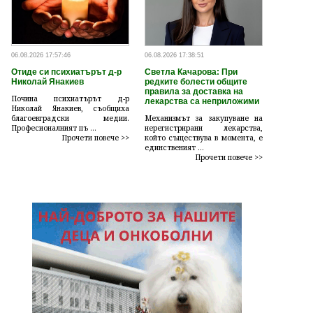
06.08.2026 17:57:46
06.08.2026 17:38:51
Отиде си психиатърът д-р
Светла Качарова: При
Николай Янакиев
редките болести общите
правила за доставка на
Почина психиатърът д-р
лекарства са неприложими
Николай Янакиев, съобщиха
благоевградски медии.
Механизмът за закупуване на
Професионалният пъ ...
нерегистрирани лекарства,
Прочети повече >>
който съществува в момента, е
единственият ...
Прочети повече >>