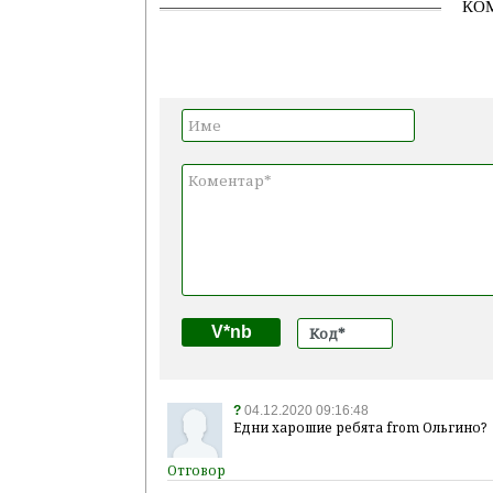
КО
V*nb
?
04.12.2020 09:16:48
Едни харошие ребята from Ольгино?