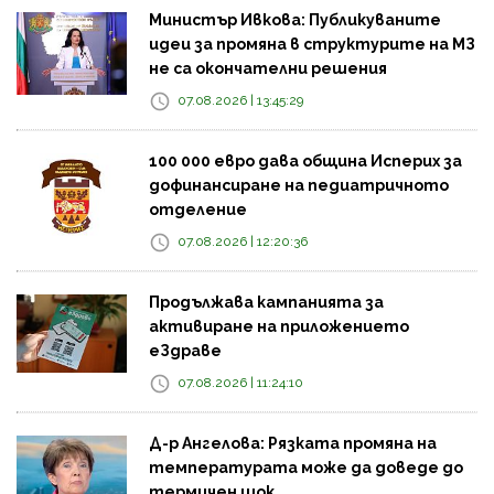
Министър Ивкова: Публикуваните
идеи за промяна в структурите на МЗ
не са окончателни решения
07.08.2026 | 13:45:29
100 000 евро дава община Исперих за
дофинансиране на педиатричното
отделение
07.08.2026 | 12:20:36
Продължава кампанията за
активиране на приложението
еЗдраве
07.08.2026 | 11:24:10
Д-р Ангелова: Рязката промяна на
температурата може да доведе до
термичен шок