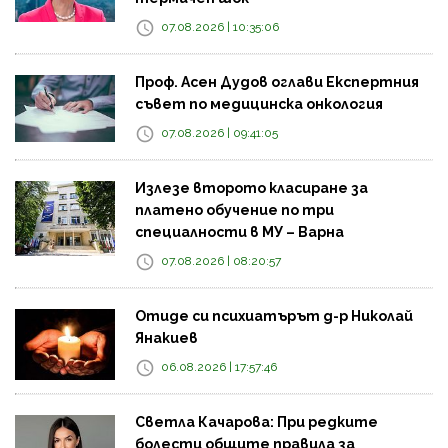
07.08.2026 | 10:35:06
Проф. Асен Дудов оглави Експертния
съвет по медицинска онкология
07.08.2026 | 09:41:05
Излезе второто класиране за
платено обучение по три
специалности в МУ – Варна
07.08.2026 | 08:20:57
Отиде си психиатърът д-р Николай
Янакиев
06.08.2026 | 17:57:46
Светла Качарова: При редките
болести общите правила за