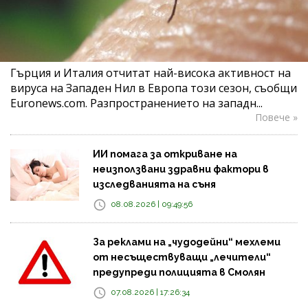
Гърция и Италия отчитат най-висока активност на
вируса на Западен Нил в Европа този сезон, съобщи
Euronews.com. Разпространението на западн...
Повече »
ИИ помага за откриване на
неизползвани здравни фактори в
изследванията на съня
08.08.2026 | 09:49:56
За реклами на „чудодейни“ мехлеми
от несъществуващи „лечители“
предупреди полицията в Смолян
07.08.2026 | 17:26:34