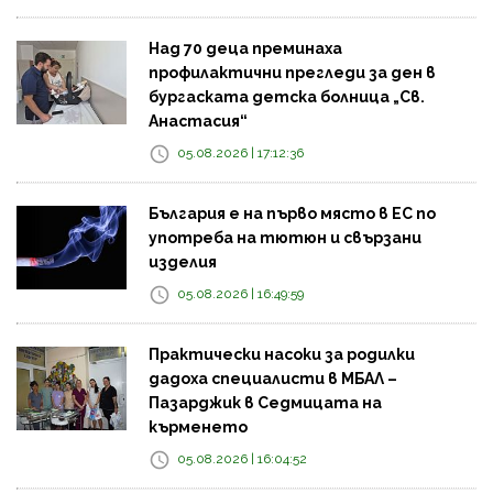
Над 70 деца преминаха
профилактични прегледи за ден в
бургаската детска болница „Св.
Анастасия“
05.08.2026 | 17:12:36
България е на първо място в ЕС по
употреба на тютюн и свързани
изделия
05.08.2026 | 16:49:59
Практически насоки за родилки
дадоха специалисти в МБАЛ –
Пазарджик в Седмицата на
кърменето
05.08.2026 | 16:04:52