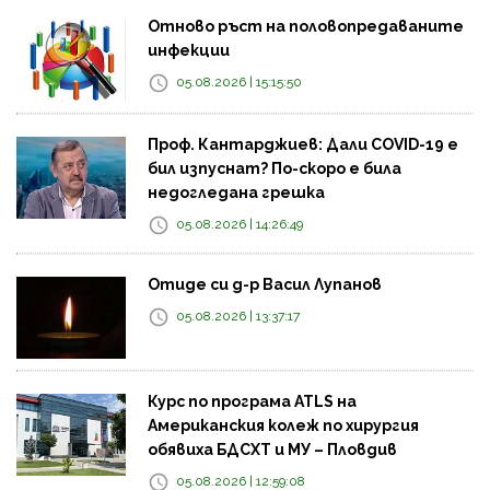
Отново ръст на половопредаваните
инфекции
05.08.2026 | 15:15:50
Проф. Кантарджиев: Дали COVID-19 e
бил изпуснат? По-скоро е била
недогледана грешка
05.08.2026 | 14:26:49
Отиде си д-р Васил Лупанов
05.08.2026 | 13:37:17
Курс по програма ATLS на
Американския колеж по хирургия
обявиха БДСХТ и МУ – Пловдив
05.08.2026 | 12:59:08