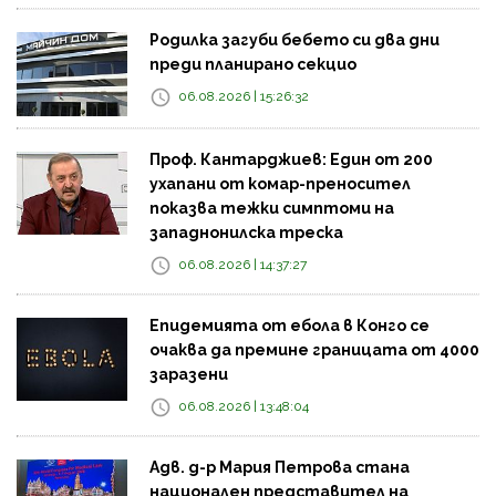
Родилка загуби бебето си два дни
преди планирано секцио
06.08.2026 | 15:26:32
Проф. Кантарджиев: Един от 200
ухапани от комар-преносител
показва тежки симптоми на
западнонилска треска
06.08.2026 | 14:37:27
Епидемията от ебола в Конго се
очаква да премине границата от 4000
заразени
06.08.2026 | 13:48:04
Адв. д-р Мария Петрова стана
национален представител на