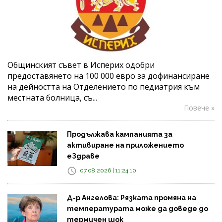
Общинският съвет в Исперих одобри
предоставянето на 100 000 евро за дофинансиране
на дейността на Отделението по педиатрия към
местната болница, съ...
Повече »
Продължава кампанията за
активиране на приложението
еЗдраве
07.08.2026 | 11:24:10
Д-р Ангелова: Рязката промяна на
температурата може да доведе до
термичен шок