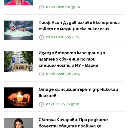
07.08.2026 | 10:35:06
Проф. Асен Дудов оглави Експертния
съвет по медицинска онкология
07.08.2026 | 09:41:05
Излезе второто класиране за
платено обучение по три
специалности в МУ – Варна
07.08.2026 | 08:20:57
Отиде си психиатърът д-р Николай
Янакиев
06.08.2026 | 17:57:46
Светла Качарова: При редките
болести общите правила за