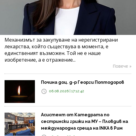
Механизмът за закупуване на нерегистрирани
лекарства, който съществува в момента, е
единственият възможен. Той не е наше
изобретение, а е отражение...
Повече »
Почина доц. д-р Георги Поптодоров
06.08.2026 | 17:12:42
Асистент от Катедрата по
сестрински грижи на МУ – Пловдив на
международна среща на INKA в Рим