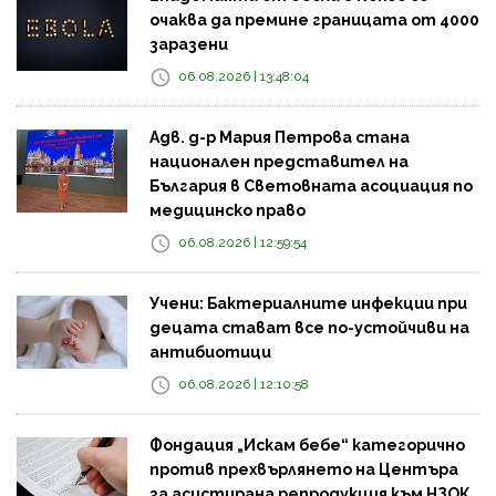
очаква да премине границата от 4000
заразени
06.08.2026 | 13:48:04
Адв. д-р Мария Петрова стана
национален представител на
България в Световната асоциация по
медицинско право
06.08.2026 | 12:59:54
Учени: Бактериалните инфекции при
децата стават все по-устойчиви на
антибиотици
06.08.2026 | 12:10:58
Фондация „Искам бебе“ категорично
против прехвърлянето на Центъра
за асистирана репродукция към НЗОК