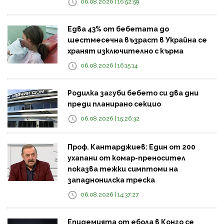
06.08.2026 | 16:52:59
Едва 43% от бебетата до
шестмесечна възраст в Украйна се
хранят изключително с кърма
06.08.2026 | 16:15:14
Родилка загуби бебето си два дни
преди планирано секцио
06.08.2026 | 15:26:32
Проф. Кантарджиев: Един от 200
ухапани от комар-преносител
показва тежки симптоми на
западнонилска треска
06.08.2026 | 14:37:27
Епидемията от ебола в Конго се