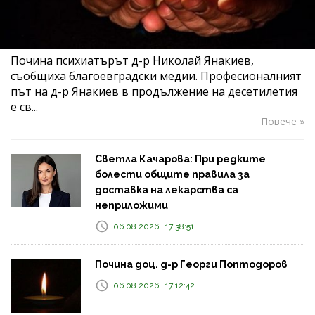
Почина психиатърът д-р Николай Янакиев,
съобщиха благоевградски медии. Професионалният
път на д-р Янакиев в продължение на десетилетия
е св...
Повече »
Светла Качарова: При редките
болести общите правила за
доставка на лекарства са
неприложими
06.08.2026 | 17:38:51
Почина доц. д-р Георги Поптодоров
06.08.2026 | 17:12:42