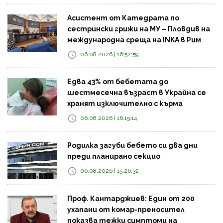
Асистент от Катедрата по
сестрински грижи на МУ – Пловдив на
международна среща на INKA в Рим
06.08.2026 | 16:52:59
Едва 43% от бебетата до
шестмесечна възраст в Украйна се
хранят изключително с кърма
06.08.2026 | 16:15:14
Родилка загуби бебето си два дни
преди планирано секцио
06.08.2026 | 15:26:32
Проф. Кантарджиев: Един от 200
ухапани от комар-преносител
показва тежки симптоми на