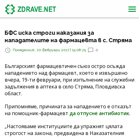
БФС иска строги наказания за
нападателите на фармацевта в с. Стряма
Понеделник, 20 Февруари 2017 | 15:08:25
0
Българският фармацевтичен съюз остро осъжда
нападението над фармацевт, което е извършено
вчера, 19-ти февруари, при изпълнение на служебни
задължения в аптека в село Стряма, Пловдивска
област.
Припомняме, причината за нападението е отказът
на помощник-фармацевт
да отпусне антибиотик
.
„Настояваме институциите да упражнят цялата
строгост на закона, предвидена в Наказателния