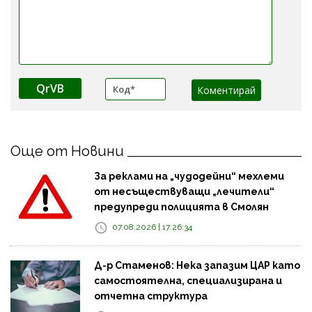
QrVB
Още от Новини
За реклами на „чудодейни“ мехлеми
от несъществуващи „лечители“
предупреди полицията в Смолян
07.08.2026 | 17:26:34
Д-р Стаменов: Нека запазим ЦАР като
самостоятелна, специализирана и
отчетна структура