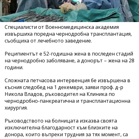
Специалисти от Военномедицинска академия
извършиха поредна чернодробна трансплантация,
съобщиха от лечебното заведение.
Реципиентът е 52-годишна жена в последен стадий
на чернодробно заболяване, а донорът – жена на 28
години.
Сложната петчасова интервенция бе извършена в
късния следобед на 1 декември, заяви проф. д-р
Никола Владов, ръководител на Клиника по
чернодробно-панкреатична и трансплантационна
хирургия.
Ръководството на болницата изказва своята
изключителна благодарност към близките на
донора, които въпреки трудния за тях момент, са