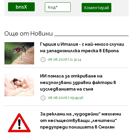
bnsX
Още от Новини
Гърция и Италия - с най-много случаи
на западнонилска треска в Европа
08.08.2026 | 11:31:14
ИИ помага за откриване на
неизползвани здравни фактори в
изследванията на съня
08.08.2026 | 09:49:56
За реклами на „чудодейни“ мехлеми
от несъществуващи „лечители“
предупреди полицията в Смолян