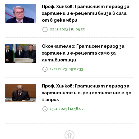
Проф. Хинков: Гратисният период за
хартиени и е-рецепти влиза в сила
от 8 декември
22.11.2023 | 18:05:26
Окончателно: Гратисен период за
хартиена и е-рецепта само за
антибиотици
17.11.2023 | 19:07:33
Проф. Хинков: Гратисният период за
хартиените и е-рецептите ще е до
1 април
15.11.2023 | 14:58:07