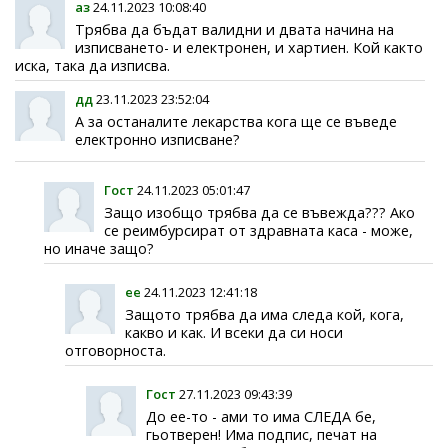
аз
24.11.2023 10:08:40
Трябва да бъдат валидни и двата начина на
изписването- и електронен, и хартиен. Кой както
иска, така да изписва.
дд
23.11.2023 23:52:04
А за останалите лекарства кога ще се въведе
електронно изписване?
Гост
24.11.2023 05:01:47
Защо изобщо трябва да се въвежда??? Ако
се реимбурсират от здравната каса - може,
но иначе защо?
ее
24.11.2023 12:41:18
Защото трябва да има следа кой, кога,
какво и как. И всеки да си носи
отговорноста.
Гост
27.11.2023 09:43:39
До ее-то - ами то има СЛЕДА бе,
гьотверен! Има подпис, печат на