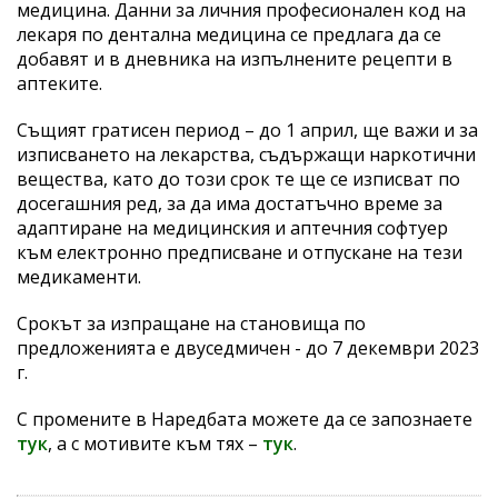
медицина. Данни за личния професионален код на
лекаря по дентална медицина се предлага да се
добавят и в дневника на изпълнените рецепти в
аптеките.
Същият гратисен период – до 1 април, ще важи и за
изписването на лекарства, съдържащи наркотични
вещества, като до този срок те ще се изписват по
досегашния ред, за да има достатъчно време за
адаптиране на медицинския и аптечния софтуер
към електронно предписване и отпускане на тези
медикаменти.
Срокът за изпращане на становища по
предложенията е двуседмичен - до 7 декември 2023
г.
С промените в Наредбата можете да се запознаете
тук
, а с мотивите към тях –
тук
.