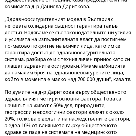
комисията д-р Даниела Дариткова.
„Здравноосигурителният модел в България с
неговата солидарна същност гарантира такъв
достъп. Надяваме се със законодателните ни усилия
и усилията на изпълнителната власт да постигнем
по-масово покритие на всички лица, като им се
гарантира достъп до здравноосигурителната
система, разбира се и с техния личен принос като си
плащат здравните осигуровки. Имаме амбицията
да намалим броя на здравнонеосигурените лица,
който в момента е малко над 700 000 души“, каза тя.
По думите на д-р Дариткова върху общественото
здраве влияят четири основни фактора. Това са
начинът на живот с 50% дял, природните,
географски и екологични фактори влияят с около
20%, толкова е делът и на наследствените фактори,
а едва 10% от влиянието върху общественото
здраве се пада на системата на медицинското