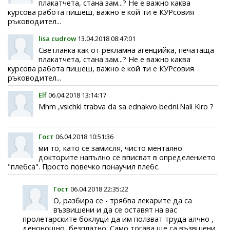
плакатчета, стана зам...? Не е важно каква
курсова работа пишеш, важно е кой ти е КУРсовия
ръководител...
lisa cudrow
13.04.2018 08:47:01
Светланка как от рекламна агенцийка, печатаща
плакатчета, стана зам...? Не е важно каква
курсова работа пишеш, важно е кой ти е КУРсовия
ръководител...
Elf
06.04.2018 13:14:17
Mhm ,vsichki trabva da sa ednakvo bedni.Nali Kiro ?
Гост
06.04.2018 10:51:36
ми то, като се замисля, чисто ментално
докторите напълно се вписват в определението
"плебса". Просто повечко понаучил плебс.
Гост
06.04.2018 22:35:22
О, разбира се - трябва лекарите да са
възвишени и да се оставят на вас
пролетарските боклуци да им ползват труда алчно ,
денонощно, безплатно. Само тогава ще са възвшени