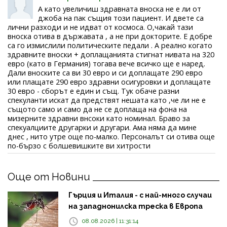
А като увеличиш здравната вноска не е ли от
джоба на пак същия този пациент. И двете са
лични разходи и не идват от космоса. О,чакай тази
вноска отива в държавата , а не при докторите. Е добре
са го измислили политическите педали . А реално когато
здравните вноски + доплащанията стигнат нивата на 320
евро (като в Германия) тогава вече всичко ще е наред.
Дали вноските са ви 30 евро и си доплащате 290 евро
или плащате 290 евро здравни осигуровки и доплащате
30 евро - сборът е един и същ. Тук обаче разни
спекуланти искат да предствят нешата като ,че ли не е
същото само и само да не се доплаща на фона на
мизерните здравни внсоки като номинал. Браво за
спекуалциите другарки и другари. Ама няма да мине
днес , нито утре още по-малко. Персоналът си отива още
по-бързо с болшевишките ви хитрости
Още от Новини
Гърция и Италия - с най-много случаи
на западнонилска треска в Европа
08.08.2026 | 11:31:14