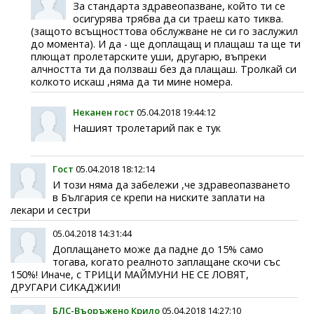
За стандарта здравеопазване, който ти се
осигурява трябва да си траеш като тиква.
(защото всъщносттова обслужване не си го заслужил
до момента). И да - ще доплащащ и плащаш та ще ти
плющат пролетарските уши, другарю, въпреки
алчността ти да ползваш без да плащаш. Тролкай си
колкото искаш ,няма да ти мине номера.
Неканен гост
05.04.2018 19:44:12
Нашият тролетарий пак е тук
Гост
05.04.2018 18:12:14
И този няма да забележи ,че здравеопазването
в България се крепи на ниските заплати на
лекари и сестри
05.04.2018 14:31:44
Доплащането може да падне до 15% само
тогава, когато реалното заплащане скочи със
150%! Иначе, с ТРИЦИ МАЙМУНИ НЕ СЕ ЛОВЯТ,
ДРУГАРИ СИКАДЖИИ!
БЛС-Въоръжено Крило
05.04.2018 14:27:10