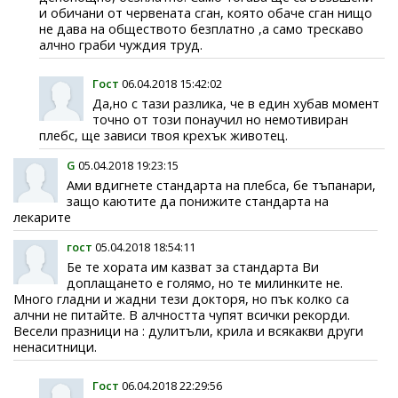
и обичани от червената сган, която обаче сган нищо
не дава на обществото безплатно ,а само трескаво
алчно граби чуждия труд.
Гост
06.04.2018 15:42:02
Да,но с тази разлика, че в един хубав момент
точно от този понаучил но немотивиран
плебс, ще зависи твоя крехък животец.
G
05.04.2018 19:23:15
Ами вдигнете стандарта на плебса, бе тъпанари,
защо каютите да понижите стандарта на
лекарите
гост
05.04.2018 18:54:11
Бе те хората им казват за стандарта Ви
доплащането е голямо, но те милинките не.
Много гладни и жадни тези докторя, но пък колко са
алчни не питайте. В алчността чупят всички рекорди.
Весели празници на : дулитъли, крила и всякакви други
ненаситници.
Гост
06.04.2018 22:29:56