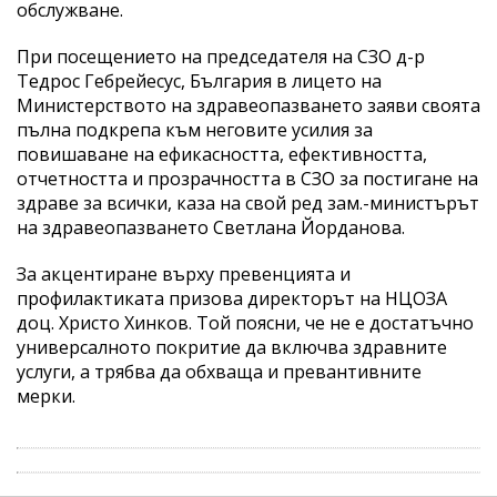
обслужване.
При посещението на председателя на СЗО д-р
Тедрос Гебрейесус, България в лицето на
Министерството на здравеопазването заяви своята
пълна подкрепа към неговите усилия за
повишаване на ефикасността, ефективността,
отчетността и прозрачността в СЗО за постигане на
здраве за всички, каза на свой ред зам.-министърът
на здравеопазването Светлана Йорданова.
За акцентиране върху превенцията и
профилактиката призова директорът на НЦОЗА
доц. Христо Хинков. Той поясни, че не е достатъчно
универсалното покритие да включва здравните
услуги, а трябва да обхваща и превантивните
мерки.