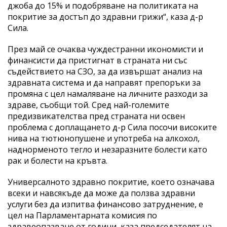
джоба до 15% и подобряване на политиката на
покритие за достъп до здравни грижи“, каза д-р
Сила.
През май се очаква чуждестранни икономисти и
финансисти да пристигнат в страната ни със
съдействието на СЗО, за да извършат анализ на
здравната система и да направят препоръки за
промяна с цел намаляване на личните разходи за
здраве, съобщи той. Сред най-големите
предизвикателства пред страната ни освен
проблема с доплащането д-р Сила посочи високите
нива на тютюнопушене и употреба на алкохол,
наднорменото тегло и незаразните болести като
рак и болести на кръвта.
Универсалното здравно покритие, което означава
всеки и навсякъде да може да ползва здравни
услуги без да изпитва финансово затруднение, е
цел на Парламентарната комисия по
здравеопазване от години, каза председателят на