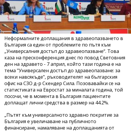
Неформалните доплащания в здравеопазването в
България са един от проблемите по пътя към
„Универсалния достъп до здравеопазване“. Това
каза на пресконференция днес по повод Световния
ден на здравето - 7 април, който тази година е на
тема "Универсален достъп до здравеопазване: за
всеки навсякъде", ръководителят на българския
офис на СЗО д-р Скендер Сила. Позовавайки се на
статистиката на Евростат за миналата година, той
посочи, че в момента в България пациентите
доплащат лични средства в размер на 44.2%.
„Пътят към универсалното здравно покритие за
България е увеличаване на публичното
финансиране, намаляване на доплащанията от