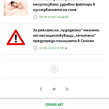
неизползвани здравни фактори в
изследванията на съня
08.08.2026 | 09:49:56
За реклами на „чудодейни“ мехлеми
от несъществуващи „лечители“
предупреди полицията в Смолян
07.08.2026 | 17:26:34