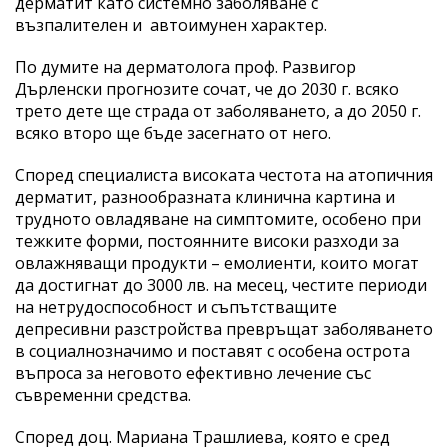
дерматит като системно заболяване с
възпалителен и автоимунен характер.
По думите на дерматолога проф. Развигор
Дърленски прогнозите сочат, че до 2030 г. всяко
трето дете ще страда от заболяването, а до 2050 г.
всяко второ ще бъде засегнато от него.
Според специалиста високата честота на атопичния
дерматит, разнообразната клинична картина и
трудното овладяване на симптомите, особено при
тежките форми, постоянните високи разходи за
овлажняващи продукти – емолиенти, които могат
да достигнат до 3000 лв. на месец, честите периоди
на нетрудоспособност и съпътстващите
депресивни разстройства превръщат заболяването
в социалнозначимо и поставят с особена острота
въпроса за неговото ефективно лечение със
съвременни средства.
Според доц. Мариана Трашлиева, която е сред