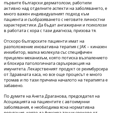
първите български дерматолози, работили
активно над отделните аспекти на заболяването, е
много важен индивидуалният подход към
пациента и съобразяването с неговите личностни
характеристики. Да бъдат ангажирани и психолози
в работата с хора с тази диагноза, призова тя.
Отскоро българските пациенти имат на
разположение иновативна терапия с JAK – киназен
инхибитор, малка молекула със специфичен
прицелен механизъм, която потиска възпалението
и блокира патологичната свръхреакция на
имунитета. Лекарственият продукт се реимбурсира
от Здравната каса, но все още процесът е много
тромав и по тази причина началото на терапията е
забавено.
По думите на Анета Драганова, председател на
Асоциацията на пациентите с автоимунни
заболявания, е необходима ясна нормативна
регулация, която да фиксира точни срокове от