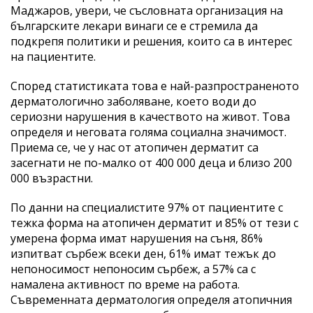
Маджаров, увери, че съсловната организация на
българските лекари винаги се е стремила да
подкрепя политики и решения, които са в интерес
на пациентите.
Според статистиката това е най-разпространеното
дерматологично заболяване, което води до
сериозни нарушения в качеството на живот. Това
определя и неговата голяма социална значимост.
Приема се, че у нас от атопичен дерматит са
засегнати не по-малко от 400 000 деца и близо 200
000 възрастни.
По данни на специалистите 97% от пациентите с
тежка форма на атопичен дерматит и 85% от тези с
умерена форма имат нарушения на съня, 86%
изпитват сърбеж всеки ден, 61% имат тежък до
непоносимост непоносим сърбеж, а 57% са с
намалена активност по време на работа.
Съвременната дерматология определя атопичния