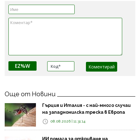
EZ%W
Още от Новини
Гърция и Италия - с най-много случаи
на западнонилска треска в Европа
08.08.2026 | 11:31:14
ИИ помага за откриване на