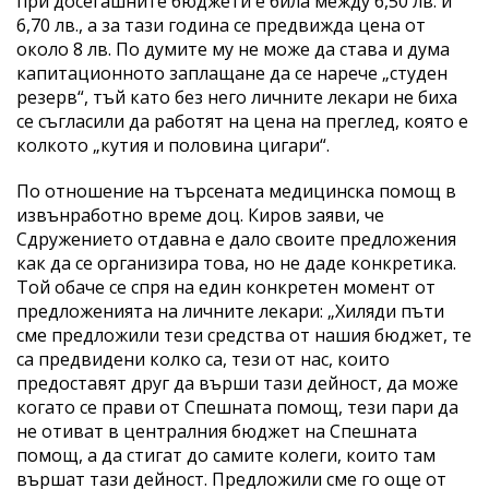
при досегашните бюджети е била между 6,50 лв. и
6,70 лв., а за тази година се предвижда цена от
около 8 лв. По думите му не може да става и дума
капитационното заплащане да се нарече „студен
резерв“, тъй като без него личните лекари не биха
се съгласили да работят на цена на преглед, която е
колкото „кутия и половина цигари“.
По отношение на търсената медицинска помощ в
извънработно време доц. Киров заяви, че
Сдружението отдавна е дало своите предложения
как да се организира това, но не даде конкретика.
Той обаче се спря на един конкретен момент от
предложенията на личните лекари: „Хиляди пъти
сме предложили тези средства от нашия бюджет, те
са предвидени колко са, тези от нас, които
предоставят друг да върши тази дейност, да може
когато се прави от Спешната помощ, тези пари да
не отиват в централния бюджет на Спешната
помощ, а да стигат до самите колеги, които там
вършат тази дейност. Предложили сме го още от