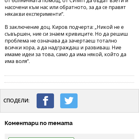
от болничната помощ, от СИМП да бъдат взети и
насочени към нас или обратното, за да се правят
някакви експерименти“.
В заключение доц. Киров подчерта: „Никой не е
съвършен, ние си знаем кривиците. Но да решиш
проблема не означава да зачертаеш тотално
всички хора, а да надграждаш и развиваш. Ние
имаме идеи за това, само да има някой, който да
има воля“.
СПОДЕЛИ:
Коментари по темата