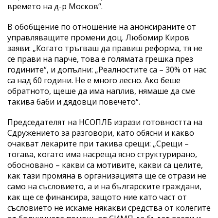
времето на д-р Москов“.
В обобщение по отношение на анонсираните от
управляващите промени доц. Любомир Киров
заяви: „Когато тръгваш да правиш реформа, тя не
се прави на парче, това е голямата грешка през
годините“, и допълни: „Реалностите са – 30% от нас
са над 60 години. Не е много лесно. Ако беше
обратното, щеше да има наплив, нямаше да сме
такива баби и дядовци повечето“.
Председателят на НСОПЛБ изрази готовността на
Сдружението за разговори, като обясни и какво
очакват лекарите при такива срещи: „Срещи –
тогава, когато има насреща ясно структурирано,
обосновано – какви са мотивите, какви са целите,
как тази промяна в организацията ще се отрази не
само на съсловието, а и на българските граждани,
как ще се финансира, защото ние като част от
съсловието не искаме някакви средства от колегите