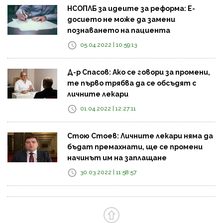
НСОПЛБ за идеите за реформа: Е-
досието не може да замени
познаването на пациента
05.04.2022 | 10:59:13
Д-р Спасов: Ако се говори за промени,
те първо трябва да се обсъдят с
личните лекари
01.04.2022 | 12:27:11
Стою Стоев: Личните лекари няма да
бъдат премахнати, ще се промени
начинът им на заплащане
30.03.2022 | 11:58:57