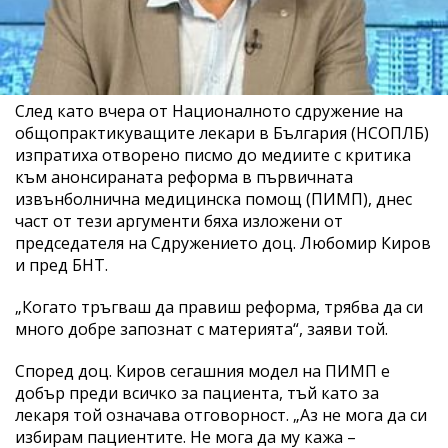
След като вчера от Националното сдружение на
общопрактикуващите лекари в България (НСОПЛБ)
изпратиха отворено писмо до медиите с критика
към анонсираната реформа в първичната
извънболнична медицинска помощ (ПИМП), днес
част от тези аргументи бяха изложени от
председателя на Сдружението доц. Любомир Киров
и пред БНТ.
„Когато тръгваш да правиш реформа, трябва да си
много добре запознат с материята“, заяви той.
Според доц. Киров сегашния модел на ПИМП е
добър преди всичко за пациента, тъй като за
лекаря той означава отговорност. „Аз не мога да си
избирам пациентите. Не мога да му кажа –