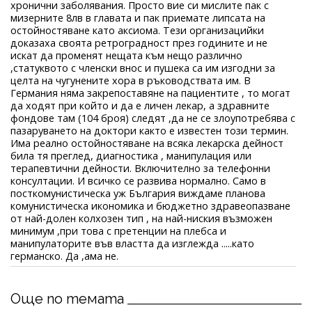
хронични заболявания. Просто вие си мислите пак с
мизерните 8лв в главата и пак приемате липсата на
остойностяване като аксиома. Тези организацийки
доказаха своята ретроградност през годините и не
искат да променят нещата към нещо различно
,статуквото с членски внос и пушека са им изгодни за
целта на чугунените хора в ръководствата им. В
Германия няма закрепоставяне на пациентите , то могат
да ходят при който и да е личен лекар, а здравните
фондове там (104 броя) следят ,да не се злоупотребява с
пазаруването на доктори както е известен този термин.
Има реално остойностяване на всяка лекарска дейност
била тя преглед, диагностика , манипулация или
терапевтични дейности. Включително за телефонни
консултации. И всичко се развива нормално. Само в
посткомунистическа уж България виждаме планова
комунистическа икономика и бюджетно здравеопазване
от най-долен колхозен тип , на най-ниския възможен
минимум ,при това с претенции на плебса и
манипулаторите във властта да изглежда .....като
германско. Да ,ама не.
Още по темата