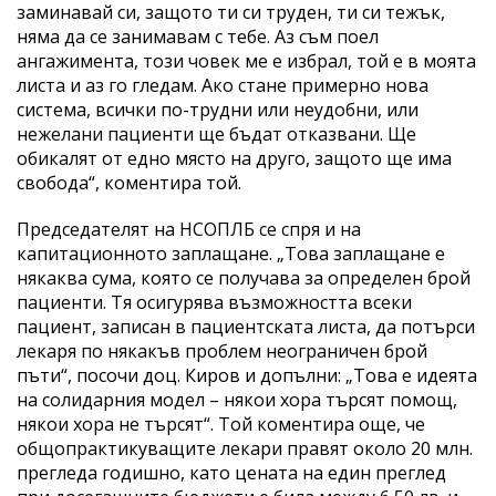
заминавай си, защото ти си труден, ти си тежък,
няма да се занимавам с тебе. Аз съм поел
ангажимента, този човек ме е избрал, той е в моята
листа и аз го гледам. Ако стане примерно нова
система, всички по-трудни или неудобни, или
нежелани пациенти ще бъдат отказвани. Ще
обикалят от едно място на друго, защото ще има
свобода“, коментира той.
Председателят на НСОПЛБ се спря и на
капитационното заплащане. „Това заплащане е
някаква сума, която се получава за определен брой
пациенти. Тя осигурява възможността всеки
пациент, записан в пациентската листа, да потърси
лекаря по някакъв проблем неограничен брой
пъти“, посочи доц. Киров и допълни: „Това е идеята
на солидарния модел – някои хора търсят помощ,
някои хора не търсят“. Той коментира още, че
общопрактикуващите лекари правят около 20 млн.
прегледа годишно, като цената на един преглед