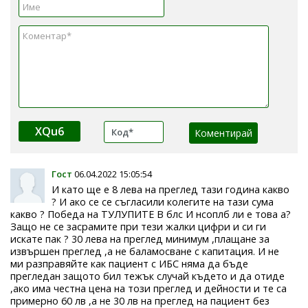
XQu6
Гост
06.04.2022 15:05:54
И като ще е 8 лева на преглед тази година какво
? И ако се се съгласили колегите на тази сума
какво ? Победа на ТУЛУПИТЕ В блс И нсоплб ли е това а?
Защо не се засрамите при тези жалки цифри и си ги
искате пак ? 30 лева на преглед минимум ,плащане за
извършен преглед ,а не баламосване с капитация. И не
ми разправяйте как пациент с ИБС няма да бъде
прегледан защото бил тежък случай където и да отиде
,ако има честна цена на този преглед и дейности и те са
примерно 60 лв ,а не 30 лв на преглед на пациент без