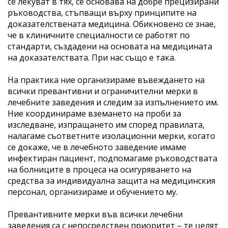
се лекуват в тях, се основава на добре прецизирани
ръководства, стъпващи върху принципите на
доказателствената медицина. Обикновено се знае,
че в клиничните специалности се работят по
стандарти, създадени на основата на медицината
на доказателствата. При нас също е така.
На практика ние организираме въвеждането на
всички превантивни и ограничителни мерки в
лечебните заведения и следим за изпълнението им.
Ние координираме вземането на проби за
изследване, изпращането им според правилата,
налагаме съответните изолационни мерки, когато
се докаже, че в лечебното заведение имаме
инфектиран пациент, подпомагаме ръководствата
на болниците в процеса на осигуряването на
средства за индивидуална защита на медицинския
персонал, организираме и обучението му.
Превантивните мерки във всички лечебни
заведения са с непосредствен приоритет – те целят