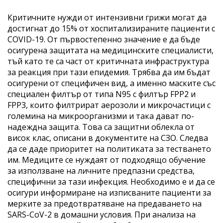
Критичните нужди от интензивни грижи могат да
достигнат до 15% от хоспитализираните пациенти с
COVID-19. От първостепенно значение е да бъде
осигурена защитата на медицинските специалисти,
тъй като те са част от критичната инфраструктура
за реакция при тази епидемия. Трябва да им бъдат
осигурени от специфичен вид, а именно маските със
специален филтър от типа N95 с филтър FPP2 и
FPP3, които филтрират аерозоли и микрочастици с
големина на микроорганизми и така дават по-
надеждна защита. Това са защитни облекла от
висок клас, описани в документите на СЗО. Следва
да се даде приоритет на политиката за тестването
им. Медиците се нуждаят от подходящо обучение
за използване на личните предпазни средства,
специфични за тази инфекция. Необходимо е и да се
осигури информиране на изписваните пациенти за
мерките за предотвратяване на предаването на
SARS-CoV-2 в домашни условия. При анализа на