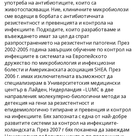
употреба на антибиотиците, които са
животоспасяващи. Ние, клиничните микробиолози
сме водещи в борбата с антибиотичната
резистентност и превенцията и контрола на
инфекциите. Подходите, които разработваме и
въвеждането имат за цел да спрат
разпространението на резистентни патогени. През
2002-2005 година завърших обучение по контрол на
инфекциите в системата на Европейското
дружество по микробиология и инфекциозни
болести и Американската асоциация SHEA. През
2006 г. имах изключителната възможност да
специализирам в Университетския медицински
център в Лайден, Нидерландия –LUMC в две
направления: молекулярно-биологични методи за
детекция на гени за резистентност и
епидемиологично типиране и превенция и контрол
на инфекциите. Бях запозната с една от най-добре
развитите системи за контрол на инфекциите-
холандската. През 2007 г бях поканена да завеждам