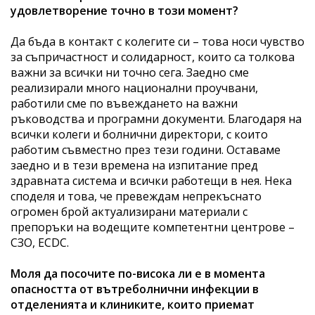
удовлетворение точно в този момент?
Да бъда в контакт с колегите си – това носи чувство
за съпричастност и солидарност, които са толкова
важни за всички ни точно сега. Заедно сме
реализирали много национални проучвани,
работили сме по въвеждането на важни
ръководства и програмни документи. Благодаря на
всички колеги и болнични директори, с които
работим съвместно през тези години. Оставаме
заедно и в тези времена на изпитание пред
здравната система и всички работещи в нея. Нека
споделя и това, че превеждам непрекъснато
огромен брой актуализирани материали с
препоръки на водещите компетентни центрове –
СЗО, ECDC.
Моля да посочите по-висока ли е в момента
опасността от вътреболнични инфекции в
отделенията и клиниките, които приемат