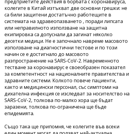
предприетите действия в борбата с коронавируса,
колегите в Китай изтъкват две основни грешки: не
са били защитени достатъчно работещите в
системата на здравеопазването , поради липсата
или неправилното използване на защитна
екипировка са допуснали да загинат няколко
десетки медици. Не е започнало навреме масовото
използване на диагностични тестове и по този
начин се е достигнало до масовото
разпространение на SARS-CoV-2. Навременното
тестване за коронавирус е своеобразен показател
за компетентност на националните правителства и
здравните системи. Колкото повече пациенти,
както и медицински персонал, със симптоми на
дихателна инфекция се изследват за носителство на
SARS-CoV-2, толкова по-малко хора ще бъдат
заразени, толкова по-ограничена ще бъде
епидемията.
Също така ще припомня, че колегите във всеки
един момент могат да ползват най-актуална