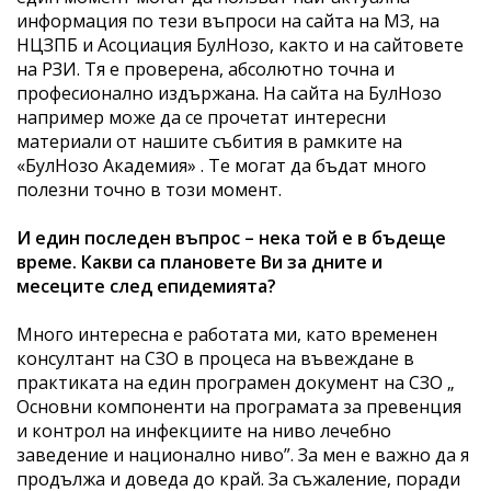
информация по тези въпроси на сайта на МЗ, на
НЦЗПБ и Асоциация БулНозо, както и на сайтовете
на РЗИ. Тя е проверена, абсолютно точна и
професионално издържана. На сайта на БулНозо
например може да се прочетат интересни
материали от нашите събития в рамките на
«БулНозо Академия» . Те могат да бъдат много
полезни точно в този момент.
И един последен въпрос – нека той е в бъдеще
време. Какви са плановете Ви за дните и
месеците след епидемията?
Много интересна е работата ми, като временен
консултант на СЗО в процеса на въвеждане в
практиката на един програмен документ на СЗО „
Основни компоненти на програмата за превенция
и контрол на инфекциите на ниво лечебно
заведение и национално ниво”. За мен е важно да я
продължа и доведа до край. За съжаление, поради