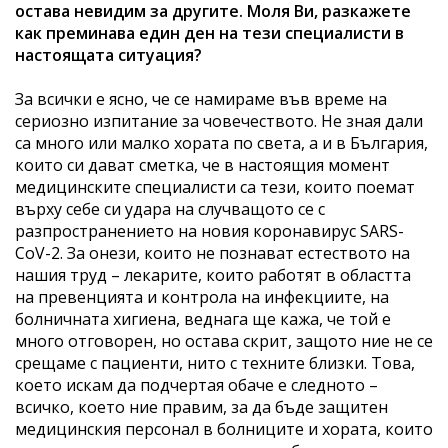
остава невидим за другите. Моля Ви, разкажете
как преминава един ден на тези специалисти в
настоящата ситуация?
За всички е ясно, че се намираме във време на
сериозно изпитание за човечеството. Не зная дали
са много или малко хората по света, а и в България,
които си дават сметка, че в настоящия момент
медицинските специалисти са тези, които поемат
върху себе си удара на случващото се с
разпространението на новия коронавирус SARS-
CoV-2. За онези, които не познават естеството на
нашия труд – лекарите, които работят в областта
на превенцията и контрола на инфекциите, на
болничната хигиена, веднага ще кажа, че той е
много отговорен, но остава скрит, защото ние не се
срещаме с пациенти, нито с техните близки. Това,
което искам да подчертая обаче е следното –
всичко, което ние правим, за да бъде защитен
медицинския персонал в болниците и хората, които