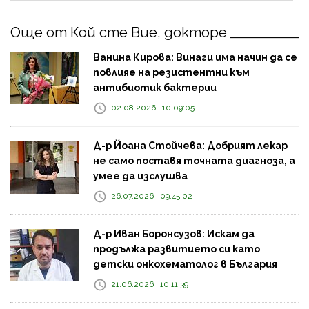
Още от Кой сте Вие, докторе
Ванина Кирова: Винаги има начин да се
повлияе на резистентни към
антибиотик бактерии
02.08.2026 | 10:09:05
Д-р Йоана Стойчева: Добрият лекар
не само поставя точната диагноза, а
умее да изслушва
26.07.2026 | 09:45:02
Д-р Иван Боронсузов: Искам да
продължа развитието си като
детски онкохематолог в България
21.06.2026 | 10:11:39