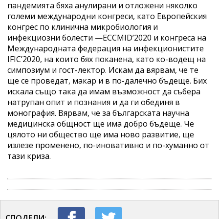
пандемията бяха анулирани и отложени няколко
големи международни конгреси, като Европейския
конгрес по клинична микробиология и
инфекциозни болести —ECCMID’2020 и конгреса на
Международната федерация на инфекционистите
IFIC’2020, на които бях поканена, като ко-водещ на
симпозиум и гост-лектор. Искам да вярвам, че те
ще се проведат, макар и в по-далечно бъдеще. Бих
искала също така да имам възможност да събера
натрупан опит и познания и да ги обединя в
монография. Вярвам, че за българската научна
медицинска общност ще има добро бъдеще. Че
цялото ни общество ще има ново развитие, ще
излезе променено, по-иновативно и по-хуманно от
тази криза.
СПОДЕЛИ: