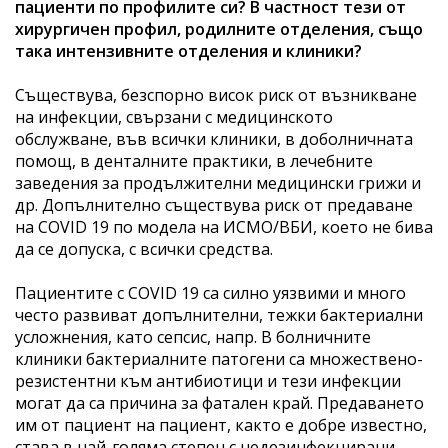
пациенти по профилите си? В частност тези от
хирургичен профил, родилните отделения, също
така интензивните отделения и клиники?
Съществува, безспорно висок риск от възникване
на инфекции, свързани с медицинското
обслужване, във всички клиники, в доболничната
помощ, в денталните практики, в лечебните
заведения за продължителни медицински грижи и
др. Допълнително съществува риск от предаване
на COVID 19 по модела на ИСМО/ВБИ, което не бива
да се допуска, с всички средства.
Пациентите с COVID 19 са силно уязвими и много
често развиват допълнителни, тежки бактериални
усложнения, като сепсис, напр. В болничните
клиники бактериалните патогени са множествено-
резистентни към антибиотици и тези инфекции
могат да са причина за фатален край. Предаването
им от пациент на пациент, както е добре известно,
става в най-голяма степен с недезинфекцирани