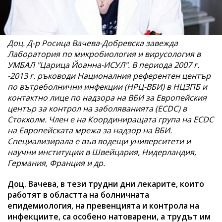
Доц. Д-р Росица Вачева-Добревска завежда
Лаборатория по микробиология и вирусология в
УМБАЛ "Царица Йоанна-ИСУЛ". В периода 2007 г.
-2013 г. ръководи Националния референтен център
по вътреболнични инфекции (НРЦ-ВБИ) в НЦЗПБ и
контактно лице по надзора на ВБИ за Европейския
център за контрол на заболяванията (ECDC) в
Стокхолм. Член е на Координиращата група на ECDC
на Европейската мрежа за надзор на ВБИ.
Специализирала е във водещи университети и
научни институции в Швейцария, Нидерландия,
Германия, Франция и др.
Доц. Вачева, в тези трудни дни лекарите, които
работят в областта на болничната
епидемиология, на превенцията и контрола на
инфекциите, са особено натоварени, а трудът им