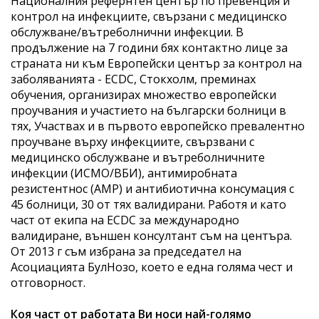
Националния рефернтен център по превенция и
контрол на инфекциите, свързани с медицинско
обслужване/вътреболнични инфекции. В
продължение на 7 години бях контактно лице за
страната ни към Европейски център за контрол на
заболяванията - ECDC, Стокхолм, преминах
обучения, организирах множество европейски
проучвания и участието на български болници в
тях, Участвах и в първото европейско превалентно
проучване върху инфекциите, свързвани с
медицинско обслужване и вътреболничните
инфекции (ИСМО/ВБИ), антимиробната
резистентнос (АМР) и антибиотична консумация с
45 болници, 30 от тях валидирани. Работя и като
част от екипа на ECDC за международно
валидиране, външен консултант съм на центъра.
От 2013 г съм избрана за председател на
Асоциацията БулНозо, което е една голяма чест и
отговорност.
Коя част от работата Ви носи най-голямо