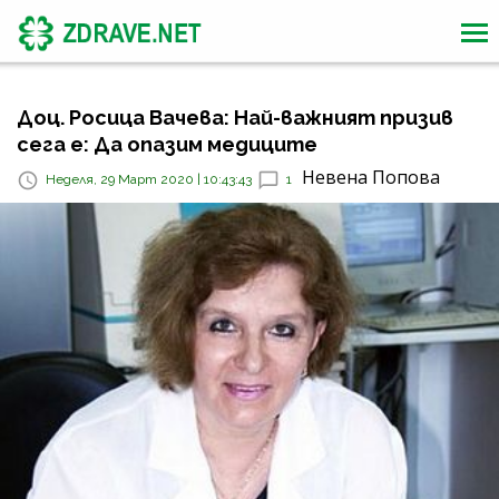
Доц. Росица Вачева: Най-важният призив
сега е: Да опазим медиците
Невена Попова
Неделя, 29 Март 2020 | 10:43:43
1