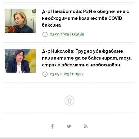
Д-р Панайотова: РЗИ е обезпечена с
необходимите количества COVID
ваксина
23.09.2025 | 13:31:59
Д-р Николова: Трудно убеждаваме
пациентите да се ваксинират, този
страх е абсолютно необоснован
23.09.2025 | 11:19:17