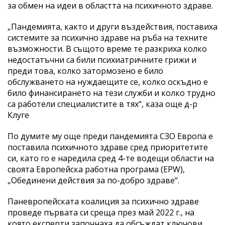
за обмен на идеи в областта на психичното здраве.
„Пандемията, както и други въздействия, поставиха
системите за психично здраве на ръба на техните
възможности. В същото време те разкриха колко
недостатъчни са били психиатричните грижи и
преди това, колко затормозено е било
обслужването на нуждаещите се, колко оскъдно е
било финансирането на тези служби и колко трудно
са работели специалистите в тях“, каза още д-р
Клуге
По думите му още преди пандемията СЗО Европа е
поставила психичното здраве сред приоритетите
си, като го е наредила сред 4-те водещи области на
своята Европейска работна програма (EPW),
„Обединени действия за по-добро здраве“.
Паневропейската коалиция за психично здраве
проведе първата си среща през май 2022 г., на
която експерти започнаха да обсъждат ключови