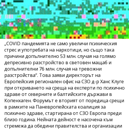
„COVID пандемията не само увеличи психическия
стрес и употребата на наркотици, но също така
причини допълнително 53 млн. случая на голямо
депресивно разстройство в световен мащаб и
допълнителни 76 млн. случая на тревожни
разстройства“. Това заяви директорът на
Европейския регионален офис на СЗО д-р Ханс Клуге
при откриването на среща на експерти по психично
здраве от северните и балтийските държави в
Копенхаген. Форумът е вторият от поредица срещи
в рамките на Паневропейската коалиция за
психично здраве, стартирана от СЗО Европа преди
близо година. Нейната дейност е насочена към
стремежа да обедини правителства и организации