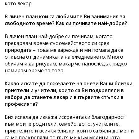
като лекар.
В личен план кои са любимите Ви занимания за
свободното време? Как си почивате най-добре?
В личен план най-добре си почивам, когато
прекарвам време със семейството си сред
природата – това ме зарежда и ми помага да се
откъсна от динамиката на ежедневието. Много
обичам и да рисувам, макар че напоследък рядко
намирам време за това.
Какво искате да пожелаете на онези Ваши близки,
приятели и учители, които са Ви подкрепяли в
избора да станете лекар и в първите стъпки в
професията?
Бих искала да изкажа искрената си благодарност
към моите родители, семейството, учителите,
приятелите и всички близки, които са били до мен и
са ме подкрепяли по пътя ми към медицината.