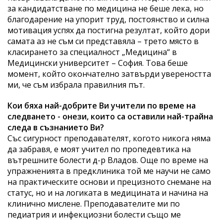
за кандидатстване по медицина не беше лека, но
благодарение на упорит труд, постоянство и силна
мотивация успях да постигна резултат, който дори
самата аз не съм си представяла – трето място в
класирането за специалност „Медицина“ в
Медицински университет – София. Това беше
момент, който окончателно затвърди увереността
ми, че съм избрала правилния път.
Кои бяха най-добрите Ви учители по време на
следването - онези, които са оставили най-трайна
следа в съзнанието Ви?
Със сигурност преподавателят, когото никога няма
да забравя, е моят учител по пропедевтика на
вътрешните болести д-р Владов. Още по време на
упражненията в предклиника той ме научи не само
на практическите основи и прецизното снемане на
статус, но и на логиката в медицината и начина на
клинично мислене. Преподавателите ми по
педиатрия и инфекциозни болести също ме