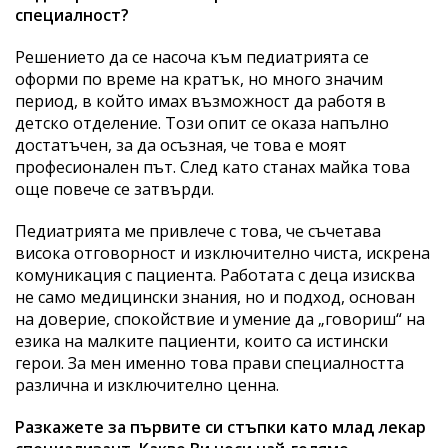
специалност?
Решението да се насоча към педиатрията се
оформи по време на кратък, но много значим
период, в който имах възможност да работя в
детско отделение. Този опит се оказа напълно
достатъчен, за да осъзная, че това е моят
професионален път. След като станах майка това
още повече се затвърди.
Педиатрията ме привлече с това, че съчетава
висока отговорност и изключително чиста, искрена
комуникация с пациента. Работата с деца изисква
не само медицински знания, но и подход, основан
на доверие, спокойствие и умение да „говориш“ на
езика на малките пациенти, които са истински
герои. За мен именно това прави специалността
различна и изключително ценна.
Разкажете за първите си стъпки като млад лекар