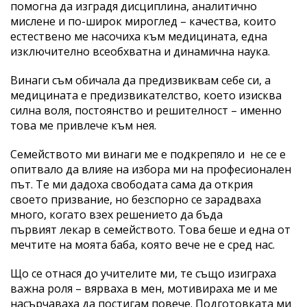
помогна да изградя дисциплина, аналитично
мислене и по-широк мироглед – качества, които
естествено ме насочиха към медицината, една
изключително всеобхватна и динамична наука.
Винаги съм обичала да предизвиквам себе си, а
медицината е предизвикателство, което изисква
силна воля, постоянство и решителност – именно
това ме привлече към нея.
Семейството ми винаги ме е подкрепяло и не се е
опитвало да влияе на
избора ми на професионален
път. Те ми дадоха свободата сама да открия
своето
призвание, но безспорно се зарадваха
много, когато взех решението да бъда
първият
лекар в семейството. Това беше и една от
мечтите на моята баба, която вече не е сред
нас.
Що се отнася до учителите ми, те също изиграха
важна роля – вярваха в мен, мотивираха ме и ме
насърчаваха да постигам повече. Подготовката ми