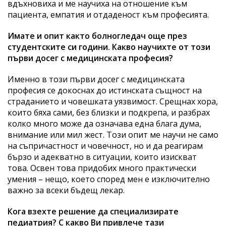
вдъхновиха и ме научиха на отношение към
пациента, емпатия и отдаденост към професията.
Имате и опит както болногледач още през
студентските си години. Какво научихте от този
първи досег с медицинската професия?
Именно в този първи досег с медицинската
професия се докоснах до истинската същност на
страданието и човешката уязвимост. Срещнах хора,
които бяха сами, без близки и подкрепа, и разбрах
колко много може да означава една блага дума,
внимание или мил жест. Този опит ме научи не само
на съпричастност и човечност, но и да реагирам
бързо и адекватно в ситуации, които изискват
това. Освен това придобих много практически
умения – нещо, което според мен е изключително
важно за всеки бъдещ лекар.
Кога взехте решение да специализирате
педиатрия? С какво Ви привлече тази