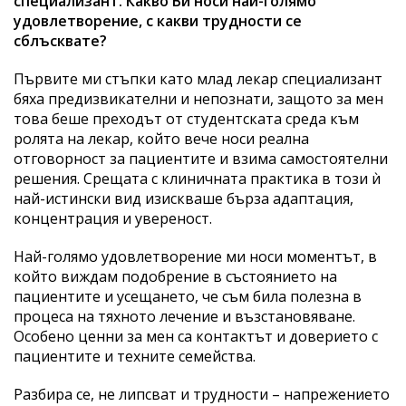
специализант. Какво Ви носи най-голямо
удовлетворение, с какви трудности се
сблъсквате?
Първите ми стъпки като млад лекар специализант
бяха предизвикателни и непознати, защото за мен
това беше преходът от студентската среда към
ролята на лекар, който вече носи реална
отговорност за пациентите и взима самостоятелни
решения. Срещата с клиничната практика в този ѝ
най-истински вид изискваше бърза адаптация,
концентрация и увереност.
Най-голямо удовлетворение ми носи моментът, в
който виждам подобрение в състоянието на
пациентите и усещането, че съм била полезна в
процеса на тяхното лечение и възстановяване.
Особено ценни за мен са контактът и доверието с
пациентите и техните семейства.
Разбира се, не липсват и трудности – напрежението