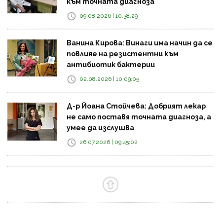
към точната диагноза
09.08.2026 | 10:38:29
Ванина Кирова: Винаги има начин да се
повлияе на резистентни към
антибиотик бактерии
02.08.2026 | 10:09:05
Д-р Йоана Стойчева: Добрият лекар
не само поставя точната диагноза, а
умее да изслушва
26.07.2026 | 09:45:02