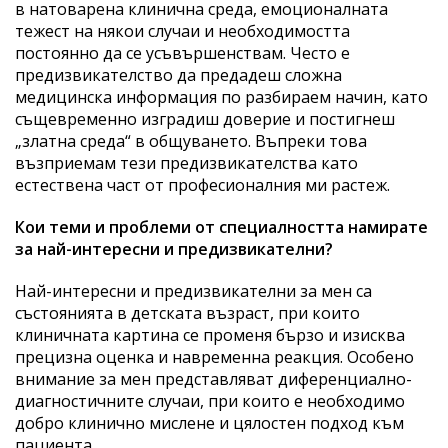
в натоварена клинична среда, емоционалната
тежест на някои случаи и необходимостта
постоянно да се усъвършенствам. Често е
предизвикателство да предадеш сложна
медицинска информация по разбираем начин, като
същевременно изградиш доверие и постигнеш
„златна среда“ в общуването. Въпреки това
възприемам тези предизвикателства като
естествена част от професионалния ми растеж.
Кои теми и проблеми от специалността намирате
за най-интересни и предизвикателни?
Най-интересни и предизвикателни за мен са
състоянията в детската възраст, при които
клиничната картина се променя бързо и изисква
прецизна оценка и навременна реакция. Особено
внимание за мен представляват диференциално-
диагностичните случаи, при които е необходимо
добро клинично мислене и цялостен подход към
пациента.