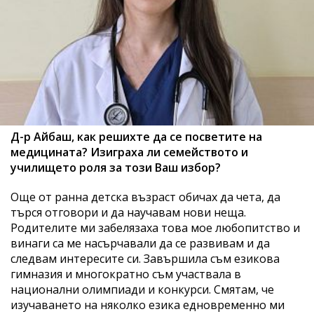
Д-р Айбаш, как решихте да се посветите на
медицината? Изиграха ли семейството и
училището роля за този Ваш избор?
Още от ранна детска възраст обичах да чета, да
търся отговори и да научавам нови неща.
Родителите ми забелязаха това мое любопитство и
винаги са ме насърчавали да се развивам и да
следвам интересите си. Завършила съм езикова
гимназия и многократно съм участвала в
национални олимпиади и конкурси. Смятам, че
изучаването на няколко езика едновременно ми