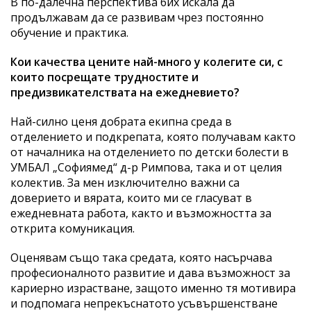
В по-далечна перспектива бих искала да
продължавам да се развивам чрез постоянно
обучение и практика.
Кои качества цените най-много у колегите си, с
които посрещате трудностите и
предизвикателствата на ежедневието?
Най-силно ценя добрата екипна среда в
отделението и подкрепата, която получавам както
от началника на отделението по детски болести в
УМБАЛ „Софиямед“ д-р Римпова, така и от целия
колектив. За мен изключително важни са
доверието и вярата, които ми се гласуват в
ежедневната работа, както и възможността за
открита комуникация.
Оценявам също така средата, която насърчава
професионалното развитие и дава възможност за
кариерно израстване, защото именно тя мотивира
и подпомага непрекъснатото усъвършенстване