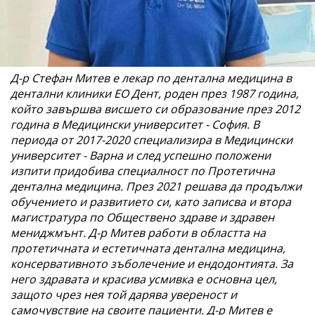
Д-р Стефан Митев е лекар по дентална медицина в
дентални клиники ЕО Дент, роден през 1987 година,
който завършва висшето си образование през 2012
година в Медицински университет - София. В
периода от 2017-2020 специализира в Медицински
университет - Варна и след успешно положени
изпити придобива специалност по Протетична
дентална медицина. През 2021 решава да продължи
обучението и развитието си, като записва и втора
магистратура по Обществено здраве и здравен
мениджмънт. Д-р Митев работи в областта на
протетичната и естетичната дентална медицина,
консервативното зъболечение и ендодонтията. За
него здравата и красива усмивка е основна цел,
защото чрез нея той дарява увереност и
самочувствие на своите пациенти. Д-р Митев е