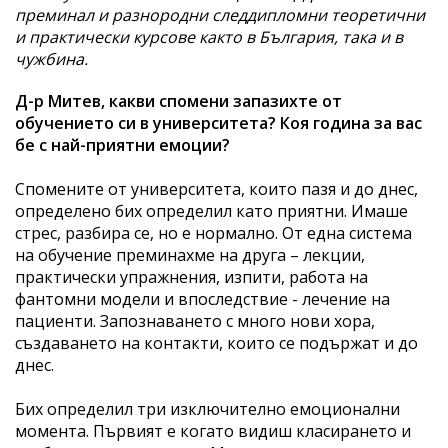
преминал и разнородни следдипломни теоретични
и практически курсове както в България, така и в
чужбина.
Д-р Митев, какви спомени запазихте от
обучението си в университета? Коя година за вас
бе с най-приятни емоции?
Спомените от университета, които пазя и до днес,
определено бих определил като приятни. Имаше
стрес, разбира се, но е нормално. От една система
на обучение преминахме на друга – лекции,
практически упражнения, изпити, работа на
фантомни модели и впоследствие - лечение на
пациенти. Запознаването с много нови хора,
създаването на контакти, които се подържат и до
днес.
Бих определил три изключително емоционални
момента. Първият е когато видиш класирането и