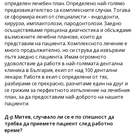
определен лечебен план. Определено най-голямо
предизвикателство са комплексните случаи. Тогава
се сформира екип от специалисти – ендодонти,
хирурзи, имплантолози, пародонтолози. Заедно
осъществяваме прецизна диагностика и обсъждаме
възможните лечебни планове, които да
представим на пациента. Комплексното лечение е
много продължително, но си струва да извървим
пътя заедно с пациента. Имам огромното
удоволствие да работя в най-голямата дентална
клиника в България, екип от над 100 дентални
лекари. Работя в екип с определени от тях,
разбираме се прекрасно, разчитаме един на друг и
се грижим за перфектното изпълнение на лечебния
план, за да предоставим най-доброто на нашите
пациенти.
Д-р Митев, случвало ли се е по спешност да
трябва да приемете пациент след работно
време?