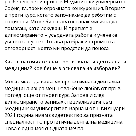
разбереш, че си приет в Медицински университет –
София, въпреки огромната конкуренция. Вторият –
в трети курс, когато започнахме да работим с
пациенти. Може би тогава осъзнах мисията да
помагаш, като лекуваш. И третият е
дипломирането – усърдната работа и учене се
увенчаха с успех. Тогава разбрах и огромната
отговорност, която ми предстои да понеса.
Как се насочихте към протетичната денталната
медицина? Кое беше в основата на избора ви?
Мога смело да кажа, че протетичната дентална
медицина избра мен. Това беше любов от пръв
поглед, още от първи курс. Затова и след
дипломирането записах специализация към
Медицински университет-Варна и от 1-ви януари
2021 година имам свидетелство за призната
специалност по протетична дентална медицина.
Това е една моя сбъдната мечта.