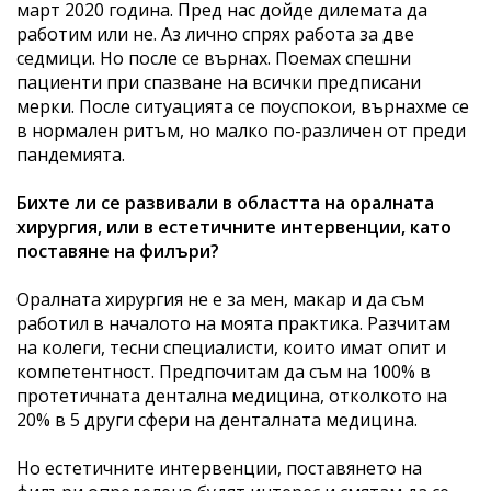
март 2020 година. Пред нас дойде дилемата да
работим или не. Аз лично спрях работа за две
седмици. Но после се върнах. Поемах спешни
пациенти при спазване на всички предписани
мерки. После ситуацията се поуспокои, върнахме се
в нормален ритъм, но малко по-различен от преди
пандемията.
Бихте ли се развивали в областта на оралната
хирургия, или в естетичните интервенции, като
поставяне на филъри?
Оралната хирургия не е за мен, макар и да съм
работил в началото на моята практика. Разчитам
на колеги, тесни специалисти, които имат опит и
компетентност. Предпочитам да съм на 100% в
протетичната дентална медицина, отколкото на
20% в 5 други сфери на денталната медицина.
Но естетичните интервенции, поставянето на