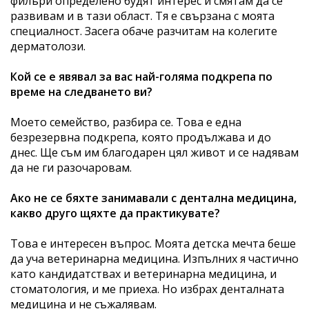
филъри определено будят интерес и смятам да се
развивам и в тази област. Тя е свързана с моята
специалност. Засега обаче разчитам на колегите
дерматолози.
Кой се е явявал за вас най-голяма подкрепа по
време на следването ви?
Моето семейство, разбира се. Това е една
безрезервна подкрепа, която продължава и до
днес. Ще съм им благодарен цял живот и се надявам
да не ги разочаровам.
Ако не се бяхте занимавали с дентална медицина,
какво друго щяхте да практикувате?
Това е интересен въпрос. Моята детска мечта беше
да уча ветеринарна медицина. Изпълних я частично
като кандидатствах и ветеринарна медицина, и
стоматология, и ме приеха. Но избрах денталната
медицина и не съжалявам.