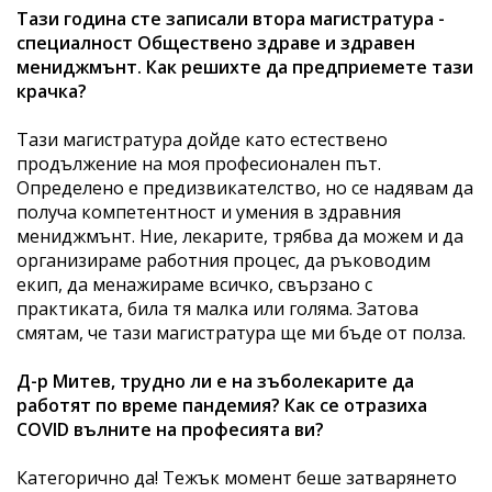
Тази година сте записали втора магистратура -
специалност Обществено здраве и здравен
мениджмънт. Как решихте да предприемете тази
крачка?
Тази магистратура дойде като естествено
продължение на моя професионален път.
Определено е предизвикателство, но се надявам да
получа компетентност и умения в здравния
мениджмънт. Ние, лекарите, трябва да можем и да
организираме работния процес, да ръководим
екип, да менажираме всичко, свързано с
практиката, била тя малка или голяма. Затова
смятам, че тази магистратура ще ми бъде от полза.
Д-р Митев, трудно ли е на зъболекарите да
работят по време пандемия? Как се отразиха
COVID вълните на професията ви?
Категорично да! Тежък момент беше затварянето