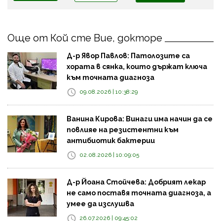
Още от Кой сте Вие, докторе
Д-р Явор Павлов: Патолозите са
хората в сянка, които държат ключа
към точната диагноза
09.08.2026 | 10:38:29
Ванина Кирова: Винаги има начин да се
повлияе на резистентни към
антибиотик бактерии
02.08.2026 | 10:09:05
Д-р Йоана Стойчева: Добрият лекар
не само поставя точната диагноза, а
умее да изслушва
26.07.2026 | 09:45:02