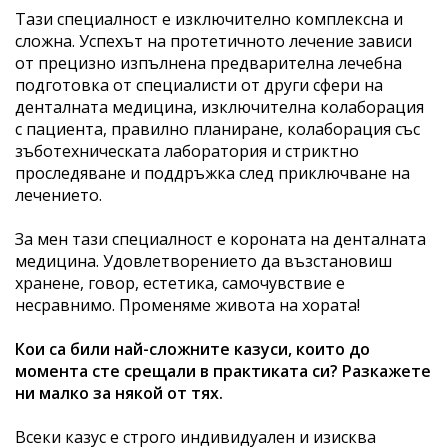
Тази специалност е изключително комплексна и
сложна. Успехът на протетичното лечение зависи
от прецизно изпълнена предварителна лечебна
подготовка от специалисти от други сфери на
денталната медицина, изключителна колаборация
с пациента, правилно планиране, колаборация със
зъботехническата лаборатория и стриктно
проследяване и поддръжка след приключване на
лечението.
За мен тази специалност е короната на денталната
медицина. Удовлетворението да възстановиш
хранене, говор, естетика, самочувствие е
несравнимо. Променяме живота на хората!
Кои са били най-сложните казуси, които до
момента сте срещали в практиката си? Разкажете
ни малко за някой от тях.
Всеки казус е строго индивидуален и изисква