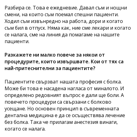
Разбира се. Това е ежедневие. Давал съм и нощни
смени, на които съм поемал спешни пациенти.
Ходил съм извънредно на работа, дори и когато
съм бил в отпуск. Няма как, ние сме лекари и когато
се налага, сме на линия да помагаме на нашите
пациенти.
Разкажете ни малко повече за някои от
процедурите, които извършвате. Кои от тях са
най-притеснителни за пациентите?
Пациентите свързват нашата професия с болка.
Може би това е насадена нагласа от миналото. И
определено редовният въпрос е дали ще боли. А
повечето процедури са свързани с болково
усещане. Но основен принцип в съвременната
дентална медицина е да се осъществява лечение
без болка. Така че прилагам анестезия винаги,
когато се налага.