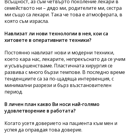
Всъщност, аз съм четвърто поколение лекари в
семейството ни – дядо ми, родителите ми, сестра
ми също са лекари. Така че това е атмосферата, в
която съм израсла.
Навлизат ли нови технологии в нея, кои са
хитовете в оперативните техники?
Постоянно навлизат нови и модерни техники,
което кара нас, лекарите, непрекъснато да се учим
и усъвършенстваме. Пластичната хирургия се
развива с много бързи темпове. В последно време
тенденциите са за по-щадяща интервенция, с
минимални разрези и бърз възстановителен
период.
В личен план какво Ви носи най-голямо
удовлетворение в работата?
Когато усетя доверието на пациента към мен и
успея да оправдая това доверие.