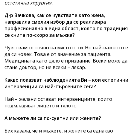
естетична хирургия.
Д-р Вачкова, как се чувствате като жена,
направила смелия избор да се реализира
професионално в една област, която по традиция
се счита по-скоро за мъжка?
Чувствам се точно на мястото си. Но най-важното е
да си човек. Това е от значение за пациента.
Медицината като цяло е призвание. Всеки може да
стане доктор, но не всеки – лекар.
Какво показват наблюденията Ви – кои естетични
интервенции са най-търсените сега?
Най – желани остават интервенциите, които
подмладяват лицето и тялото.
А мъжете ли са по-суетни или жените?
Бих казала, че и мъжете, и жените са еднакво