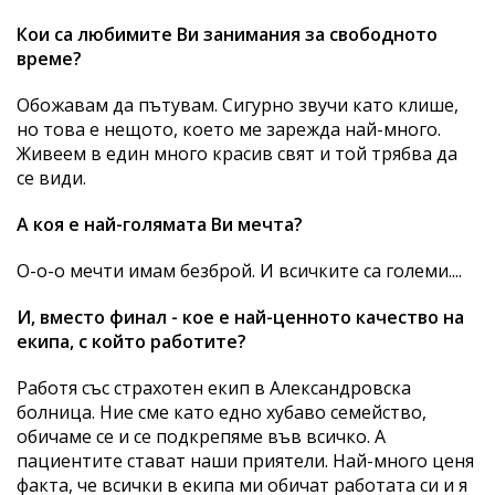
Кои са любимите Ви занимания за свободното
време?
Обожавам да пътувам. Сигурно звучи като клише,
но това е нещото, което ме зарежда най-много.
Живеем в един много красив свят и той трябва да
се види.
А коя е най-голямата Ви мечта?
О-о-о мечти имам безброй. И всичките са големи....
И, вместо финал - кое е най-ценното качество на
екипа, с който работите?
Работя със страхотен екип в Александровска
болница. Ние сме като едно хубаво семейство,
обичаме се и се подкрепяме във всичко. А
пациентите стават наши приятели. Най-много ценя
факта, че всички в екипа ми обичат работата си и я