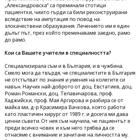
„Александровска“ са преминали стотици
пациентки, чиито гърди са били реконструирани
вследствие на ампутация по повод на
злокачествени образувания. Лечението им е един
дълъг път, през който преминаваме заедно, рамо
до рамо.
Кои са Вашите учители в специалността?
Специализирала съм и в България, и в чужбина.
Смело мога да твърдя, че специалистите в България
не отстъпват по знания и умения на колегите си
навън. Научих най-доброто от доц. Евстатиев, доц.
Роман Романски, доц. Тепавичарова, проф.
Хаджийски, проф. Мая Аргирова и разбира се от
майка ми, д-р Красимира Вачкова, която работи
като пластичен хирург от 1989 г. и досега ми дава
ценни съвети. От нея съм научила, че пациентът е
преди всичко човек и към него трябва да се
отнасяме с внимание и зачитане на личността му.