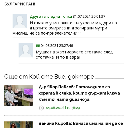
БУЛГАРИСТАН!
Другата гледна точка
31.07.2021 20:01:37
И с какво увисналите съсухрени мъдури на
дъртите вмирисани дрогирани мутри
мислиш че са по-привлекателни??
66
04.08.2021 23:27:46
Мушкат в жартиерчето стотачка след
стотачка! И то в евра!
Още от Кой сте Вие, докторе
Д-р Явор Павлов: Патолозите са
хората в сянка, които държат ключа
към точната диагноза
09.08.2026 | 10:38:29
Ванина Кирова: Винаги има начин да се