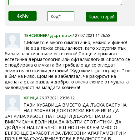
4xNv
ПЕНСИОНЕР/ дърт пръч/
27.07.2021 11:26:58
1.Момето е много симпатично, нежно и финно!
Не е за тежка специалност, като хирургия пък
била и пластична или естетична! По-ще и прилягат
естетична дерматология или офталмология! 2.Когато се
е подбирала снимката би трябвало да се огледат
внимателно всички детайли! "Художник-фотографът" не
е бил на ниво, щом не е забелязал, че ракурсът на
дясната ръка разваля доброто впечатление от чудната
миловидност на младата козичка!
ЖРИЦА
26.07.2021 23:36:12
ТАЗИ ХУБАВИЦА ВМЕСТО ДА ЛЪСКА БАСТУНА
НА ГРОХНАЛИ ДОКТОРСКИ ВЕЛИЧИЯ И ДА
ЗАТРИВА ХУБОСТ НА НОЩНИ ДЕЖУРСТВА ВЪВ
ВМИРИСАНА БОЛНИЦА ЗА ЖЪЛТИ СТОТИТНКИ, ДА
ДОЙДЕ В НАШИЯ БЛЕСТЯЩ НОЩЕН КЛУБ! МНОГО
БЪРЗО ЩЕ ЗАРАБОТИ ЗА ЛУКСОЗНИ АПАРТАМЕНТИ И
ПОРШЕ! ЗА СЪЖАЛЕНИЕ ТОВА Е РЕАЛНОСТТА В