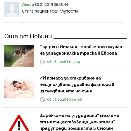
Лекар
30.01.2019 06:53:44
Стига пациентски глупости!
Още от Новини
Гърция и Италия - с най-много случаи
на западнонилска треска в Европа
08.08.2026 | 11:31:14
ИИ помага за откриване на
неизползвани здравни фактори в
изследванията на съня
08.08.2026 | 09:49:56
За реклами на „чудодейни“ мехлеми
от несъществуващи „лечители“
предупреди полицията в Смолян