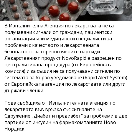
В Изпълнителна Агенция по лекарствата не са
получавани сигнали от граждани, пациентски
организации или медицински специалисти за
проблеми с качеството и лекарствената
безопасност за горепосочените партиди.
Лекарственият продукт NovoRapid е разрешен по
централизирана процедура (от Европейската
комисия) и за същия не са получавани сигнали по
системата за бързо уведомяване (Rapid Alert System)
от Европейската агенция по лекарствата или други
държави членки.
Това съобщиха от Изпълнителната агенция по
лекарствата във връзка със сигналите на
Сдружение „Диабет и предиабет“ за проблеми в две
партиди от инсулин на фармакомпанията Ново
Нордиск