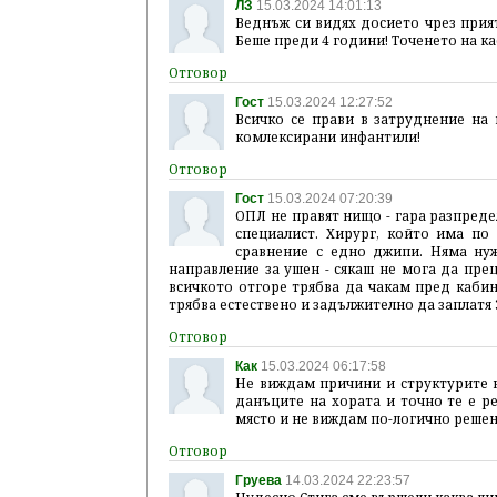
ЛЗ
15.03.2024 14:01:13
Веднъж си видях досието чрез прият
Беше преди 4 години! Точенето на кас
Гост
15.03.2024 12:27:52
Всичко се прави в затруднение на 
комлексирани инфантили!
Гост
15.03.2024 07:20:39
ОПЛ не правят нищо - гара разпредел
специалист. Хирург, който има по
сравнение с едно джипи. Няма нуж
направление за ушен - сякаш не мога да пре
всичкото отгоре трябва да чакам пред кабин
трябва естествено и задължително да заплатя 
Как
15.03.2024 06:17:58
Не виждам причини и структурите на
данъците на хората и точно те е ре
място и не виждам по-логично решен
Груева
14.03.2024 22:23:57