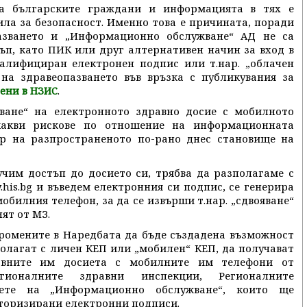
на българските граждани и информацията в тях е
ла за безопасност. Именно това е причината, поради
азването и „Информационно обслужване“ АД не са
ъп, като ПИК или друг алтернативен начин за вход в
валифициран електронен подпис или т.нар. „облачен
 на здравеопазването във връзка с публикувания за
.
ени в НЗИС
ване“ на електронното здравно досие с мобилното
какви рискове по отношение на информационната
вор на разпространеното по-рано днес становище на
чим достъп до досието си, трябва да разполагаме с
his.bg и въведем електронния си подпис, се генерира
мобилния телефон, за да се извърши т.нар. „сдвояване“
ят от МЗ.
ромените в Наредбата да бъде създадена възможност
олагат с личен КЕП или „мобилен“ КЕП, да получават
равните им досиета с мобилните им телефони от
ионалните здравни инспекции, Регионалните
вете на „Информационно обслужване“, които ще
оторизирани електронни подписи.