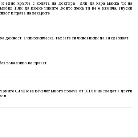
 и едно кръгче с колата на доктора . Или да кара майка ти на
мобил .Или да измие чините ,които жена ти не е измила. Гнусни
ивот и права на лекарите
ка дейност, а чиновническа. Търсете си чиновници да ви сдвояват.
без това нищо не правят
дърните СИМПове печелят много повече от ОПЛ и не гледат в други
рол