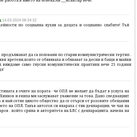
е работа.В името на човека.Ай ___&сиктир вече.
д
14.03.2024 08:34:32
йности по социална кухня за децата и социално слабите! Тъй
 продължават да са ползвани по стария комнунистрически тертип .
ви кретени,които се обявяваха и обявават за десни и бащи и майки
 А виждаме само гнусни комунистически практики вече 25 години
да'
ината в очите на хората - че ОПЛ не желаят да бъдат в услуга на
х. Хинков и екипа ми заслужават уважение за това. Дано следващият
 и най-сетне цялото общество да се отърси от розовите обещания
то на ОПЛ. Такъв автогол си вкараха с тия декларации, че чак на
ров , който срина и авторитета на БЛС с декларацията, качена на