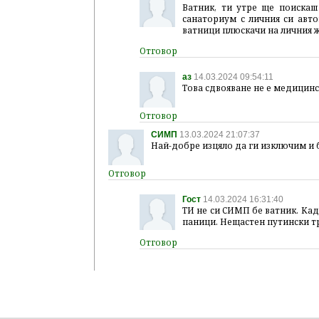
Ватник, ти утре ще поискаш
санаториум с личния си авто
ватници плюскачи на личния ж
аз
14.03.2024 09:54:11
Това сдвояване не е медицинс
СИМП
13.03.2024 21:07:37
Най-добре изцяло да ги изключим и 
Гост
14.03.2024 16:31:40
ТИ не си СИМП бе ватник. Ка
паници. Нещастен путински т