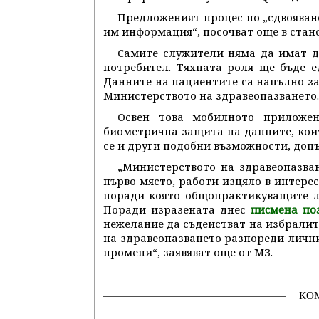
Предложеният процес по „сдвояване
им информация“, посочват още в стан
Самите служители няма да имат д
потребител. Тяхната роля ще бъде е
Данните на пациентите са напълно за
Министерството на здравеопазването.
Освен това мобилното приложен
биометрична защита на данните, кои
се и други подобни възможности, допъ
„Министерството на здравеопазван
първо място, работи изцяло в интере
поради която общопрактикуващите ле
Поради изразената днес
писмена по
нежелание да съдействат на избралит
на здравеопазването разпореди личн
промени“, заявяват още от МЗ.
КО