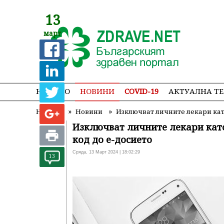
13
март
НАЧАЛО
НОВИНИ
COVID-19
АКТУАЛНА Т
»
»
Начало
Новини
Изключват личните лекари кат
Изключват личните лекари като
код до е-досието
Сряда, 13 Март 2024 | 18:02:29
13