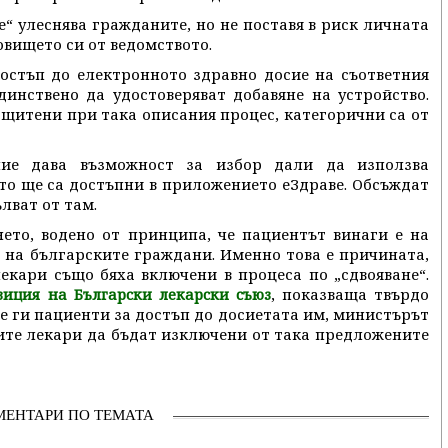
“ улеснява гражданите, но не поставя в риск личната
овището си от ведомството.
остъп до електронното здравно досие на съответния
динствено да удостоверяват добавяне на устройство.
щитени при така описания процес, категорични са от
ие дава възможност за избор дали да използва
то ще са достъпни в приложението еЗдраве. Обсъждат
лват от там.
ето, водено от принципа, че пациентът винаги е на
с на българските граждани. Именно това е причината,
кари също бяха включени в процеса по „сдвояване“.
, показваща твърдо
зиция на Български лекарски съюз
е ги пациенти за достъп до досиетата им, министърът
ите лекари да бъдат изключени от така предложените
МЕНТАРИ ПО ТЕМАТА