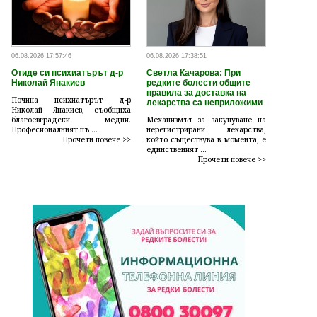
06.08.2026 17:57:46
06.08.2026 17:38:51
Отиде си психиатърът д-р
Светла Качарова: При
Николай Янакиев
редките болести общите
правила за доставка на
Почина психиатърът д-р
лекарства са неприложими
Николай Янакиев, съобщиха
благоевградски медии.
Механизмът за закупуване на
Професионалният пъ ...
нерегистрирани лекарства,
Прочети повече >>
който съществува в момента, е
единственият ...
Прочети повече >>