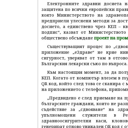
Електронните здравни досиета 
защитена по всички европейски прави
която Министерството на здравеоп
предприели улеснени методи за дост
досието, а единствено чрез КЕП – к
подпис“, казват от Министерството
обществено обсъждане
проект на пром
Съществуващият процес по „сдвоя
приложение „еЗдраве“ не крие ни
сигурност, уверяват от там в отго
Българския лекарски съюз по въпроса.
Към настоящия момент, за да полу
КЕП. Когато от компютър влезем в my.
QR код, който след това се сканира с 
на приложението с телефона, припомн
„Предвидено е след приемане на п
българските граждани, които не разп
съдействие за „сдвояване“ на зд
упълномощени служители в Рег
здравноосигурителни каси, клоно
генерират отново уникален QR код с 