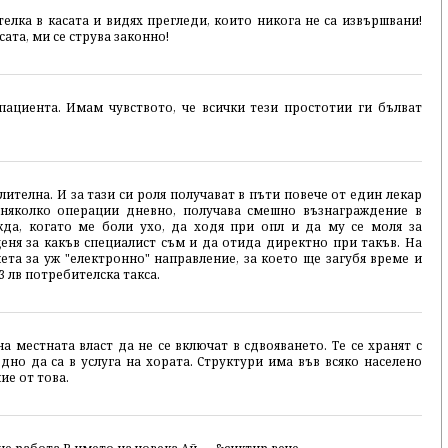
елка в касата и видях прегледи, които никога не са извършвани!
ата, ми се струва законно!
пациента. Имам чувството, че всички тези простотии ги бълват
ителна. И за тази си роля получават в пъти повече от един лекар
 няколко операции дневно, получава смешно възнаграждение в
да, когато ме боли ухо, да ходя при опл и да му се моля за
ценя за какъв специалист съм и да отида директно при такъв. На
ета за уж "електронно" направление, за което ще загубя време и
3 лв потребителска такса.
 местната власт да не се включат в сдвояването. Те се хранят с
дно да са в услуга на хората. Структури има във всяко населено
ие от това.