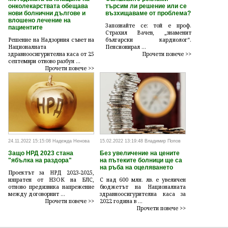
онколекарствата обещава
търсим ли решение или се
нови болнични дългове и
възхищаваме от проблема?
влошено лечение на
Запознайте се: той е проф.
пациентите
Страхил Вачев, „знаменит
Решение на Надзорния съвет на
български кардиолог“.
Националната
Пенсионирал ...
здравноосигурителна каса от 25
Прочети повече >>
септември отново разбун ...
Прочети повече >>
24.11.2022 15:15:08 Надежда Ненова
15.02.2022 13:19:48 Владимир Попов
Защо НРД 2023 стана
Без увеличение на цените
"ябълка на раздора"
на пътеките болници ще са
на ръба на оцеляването
Проектът за НРД 2023-2025,
изпратен от НЗОК на БЛС,
С над 600 млн. лв. е увеличен
отново предизвика напрежение
бюджетът на Националната
между договорнит ...
здравноосигурителна каса за
Прочети повече >>
2022 година в ...
Прочети повече >>