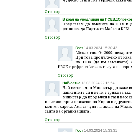
Чудесно.Стига сме вършели каква лин
В края на уродливия ни ПСЕВДОпрехо
Предлагам да вмените на ОПЛ и де
разпорежда Партията Майка и КГБ!!!
Гост
14.03.2024 15:30:43
Абсолютно. От 2000г лекарите
При това продължено от някак
на НЗОК (да им еамайката).
НЗОК-с рефрена "лекарят слуга на наро
Най-сетне
13.03.2024 22:16:54
Най-сетне един Министър да каже ист
пациентите си и не ги е грижа за тя
министър да продължи в тази насока
и високопарни приказки на Киров и сдружение
мен ми хареса. Ама св чудя на акъла на Маджа
сайта на организацията .
Гост
14.03.2024 15:33:31