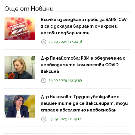
Още от Новини
Всички изследвани проби за SARS-CoV-
2 са с доказан вариант омикрон и
негови подварианти
25.09.2025 | 17:24:38
Д-р Панайотова: РЗИ е обезпечена с
необходимите количества COVID
ваксина
23.09.2025 | 13:31:59
Д-р Николова: Трудно убеждаваме
пациентите да се ваксинират, този
страх е абсолютно необоснован
23.09.2025 | 11:19:17