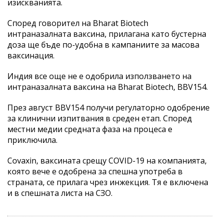
изискванията.
Според говорител на Bharat Biotech
интраназалната ваксина, прилагана като бустерна
доза ще бъде по-удобна в кампаниите за масова
ваксинация.
Индия все още не е одобрила използването на
интраназалната ваксина на Bharat Biotech, BBV154.
През август BBV154 получи регулаторно одобрение
за клинични изпитвания в среден етап. Според
местни медии средната фаза на процеса е
приключила.
Covaxin, ваксината срещу COVID-19 на компанията,
която вече е одобрена за спешна употреба в
страната, се прилага чрез инжекция. Тя е включена
и в спешната листа на СЗО.