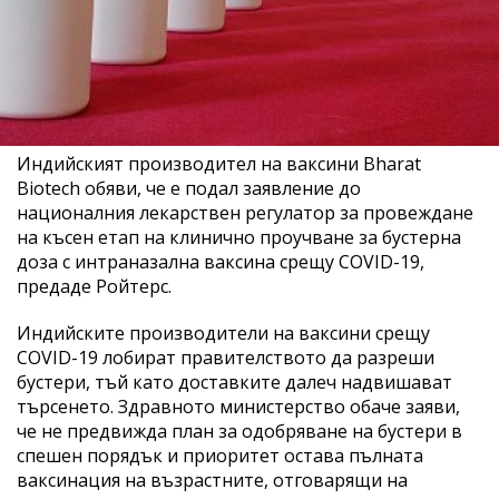
Индийският производител на ваксини Bharat
Biotech обяви, че е подал заявление до
националния лекарствен регулатор за провеждане
на късен етап на клинично проучване за бустерна
доза с интраназална ваксина срещу COVID-19,
предаде Ройтерс.
Индийските производители на ваксини срещу
COVID-19 лобират правителството да разреши
бустери, тъй като доставките далеч надвишават
търсенето. Здравното министерство обаче заяви,
че не предвижда план за одобряване на бустери в
спешен порядък и приоритет остава пълната
ваксинация на възрастните, отговарящи на