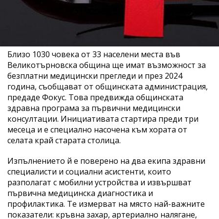
Близо 1030 човека от 33 населени места във
Великотърновска община ще имат възможност за
безплатни медицински прегледи и през 2024
година, съобщават от общинската администрация,
предаде Фокус. Това предвижда общинската
здравна програма за първични медицински
консултации. Инициативата стартира преди три
месеца и е специално насочена към хората от
селата край старата столица.
Изпълнението й е поверено на два екипа здравни
специалисти и социални асистенти, които
разполагат с мобилни устройства и извършват
първична медицинска диагностика и
профилактика. Те измерват на място най-важните
показатели: кръвна захар, артериално налягане,