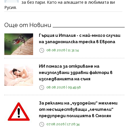
за без пари. Като на алкашите в любимата ви
Русия.
Още от Новини
Гърция и Италия - с най-много случаи
на западнонилска треска в Европа
08.08.2026 | 11:31:14
ИИ помага за откриване на
неизползвани здравни фактори в
изследванията на съня
08.08.2026 | 09:49:56
За реклами на „чудодейни“ мехлеми
от несъществуващи „лечители“
предупреди полицията в Смолян
07.08.2026 | 17:26:34