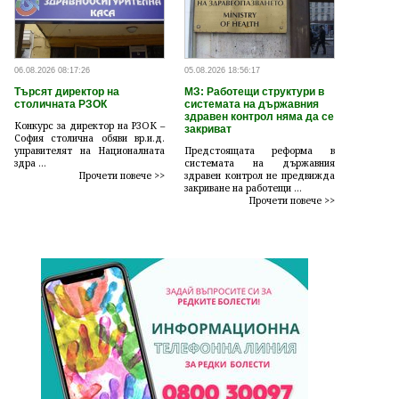
06.08.2026 08:17:26
05.08.2026 18:56:17
Търсят директор на
МЗ: Работещи структури в
столичната РЗОК
системата на държавния
здравен контрол няма да се
Конкурс за директор на РЗОК –
закриват
София столична обяви вр.и.д.
управителят на Националната
Предстоящата реформа в
здра ...
системата на държавния
Прочети повече >>
здравен контрол не предвижда
закриване на работещи ...
Прочети повече >>