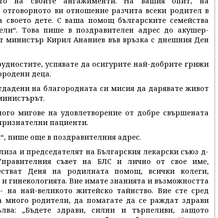
ето на своите ангажименти. На вашия опит, на
 отговорното ви отношение разчита всеки родител в
а своето дете. С ваша помощ българските семейства
ели“. Това пише в поздравителен адрес до акушер-
т министър Кирил Ананиев във връзка с днешния Ден
рудностите, успявате да осигурите най-добрите грижи
ородени деца.
отдадени на благородната си мисия да дарявате живот
министърът.
ного мигове на удовлетворение от добре свършената
 признателни пациенти.
“, пише още в поздравителния адрес.
лиза и председателят на Българския лекарски съюз д-
правителния съвет на БЛС и лично от свое име,
естват Деня на родилната помощ, всички колеги,
 и гинекологията. Вие имате знанията и възможността
- на най-великото житейско тайнство. Вие сте сред
а много родители, да помагате да се раждат здрави
лва: „Бъдете здрави, силни и търпеливи, защото