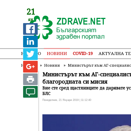
21
ян
НАЧАЛО
НОВИНИ
COVID-19
АКТУАЛНА Т
»
»
Начало
Новини
Министърът към АГ-специалист
Министърът към АГ-специалисти
благородната си мисия
Вие сте сред щастливците да дарявате у
БЛС
Понеделник, 21 Януари 2019 | 11:12:40