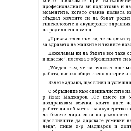
които проявявате при изпълнени
професионалната ви подготовка и на
моментите, когато очаква появата н
сбъдват мечтите си да бъдат родит
гинеколозите и акушерките здравния
на родилната помощ.
„Признателен съм ви, че въпреки т
за здравето на майките и техните нов
Пожелавам ви да бъдете все така 
и щастие“, посочва в обръщението си 
„Убеден съм, че ви очакват още м
работа, високо обществено доверие и
Бъдете здрави, щастливи и успешни
С обръщение към специалистите из
р Иван Маджаров. „От името на У
поздравявам всички, които днес ч
работещи в областта на акушерството
да бъдете диригенти на раждането 
щастливците да дарявате усмивки н
деца“, пише д-р Маджаров и допъ