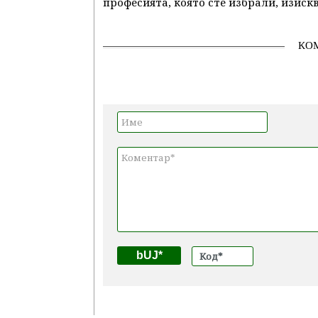
професията, която сте избрали, изиск
КО
bUJ*