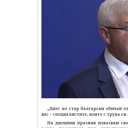
„Днес по стар български обичай о
вас – специалистите, които с труда си
На днешния празник изказвам сво