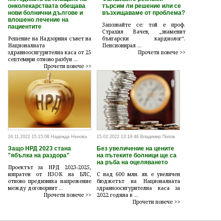
онколекарствата обещава
търсим ли решение или се
нови болнични дългове и
възхищаваме от проблема?
влошено лечение на
Запознайте се: той е проф.
пациентите
Страхил Вачев, „знаменит
Решение на Надзорния съвет на
български кардиолог“.
Националната
Пенсионирал ...
здравноосигурителна каса от 25
Прочети повече >>
септември отново разбун ...
Прочети повече >>
24.11.2022 15:15:08 Надежда Ненова
15.02.2022 13:19:48 Владимир Попов
Защо НРД 2023 стана
Без увеличение на цените
"ябълка на раздора"
на пътеките болници ще са
на ръба на оцеляването
Проектът за НРД 2023-2025,
изпратен от НЗОК на БЛС,
С над 600 млн. лв. е увеличен
отново предизвика напрежение
бюджетът на Националната
между договорнит ...
здравноосигурителна каса за
Прочети повече >>
2022 година в ...
Прочети повече >>